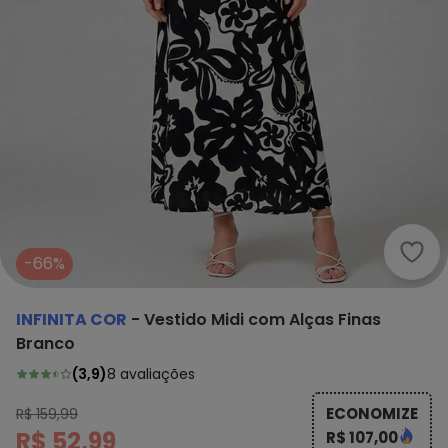
Infi
-66%
INFINITA COR
-
Vestido Midi com Alças Finas
Branco
(
3,9
)
8
avaliações
ECONOMIZE
R$ 159,99
R$ 52,99
R$ 107,00