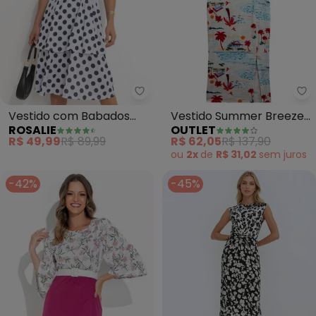
Rosalie - Vestido com Babados
Ou
Vestido com Babados
Vestido Summer Breeze
ROSALIE
OUTLET
(Poá Branco)
Adulto Feminino (Branco)
R$ 49,99
R$ 89,99
R$ 62,05
R$ 137,90
ou
2x
de
R$ 31,02
sem
juros
-42%
-45%