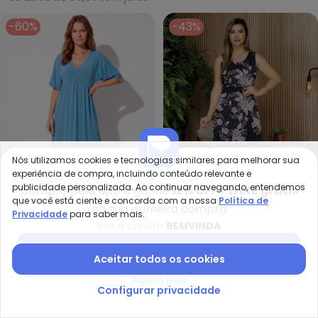
-60%
-43%
Nós utilizamos cookies e tecnologias similares para melhorar sua
experiência de compra, incluindo conteúdo relevante e
publicidade personalizada. Ao continuar navegando, entendemos
Compre pelo app e ganhe
12% OFF + frete grátis
que você está ciente e concorda com a nossa
Política de
na sua primeira compra
Privacidade
para saber mais.
Ro
bonprix - Vestido Manga Morceg
Use o cupom
BEMVINDA
Vestido (Floral Preto)
Vestido Manga Morcego
Baixar app Posthaus
ROSALIE
BONPRIX
com Babado
Longuete (Azul Claro)
Aceitar todos os cookies
R$ 44,99
R$ 79,99
A partir de
R$ 59,99
R$ 149,99
ou
2x
de
R$ 29,99
sem
juros
Agora não
Configurar privacidade
-39%
-50%