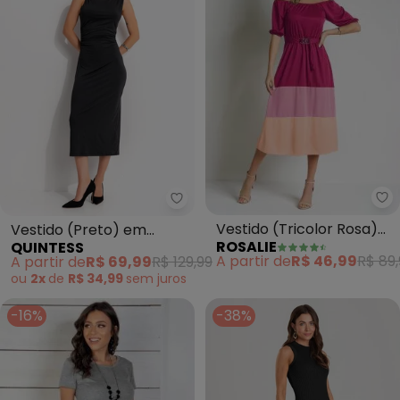
Ro
Quintess - Vestido (Preto) em M
Vestido (Tricolor Rosa)
Vestido (Preto) em
ROSALIE
QUINTESS
Comfivela
Malha Fria
A partir de
R$ 46,99
R$ 89,
A partir de
R$ 69,99
R$ 129,99
ou
2x
de
R$ 34,99
sem
juros
-16%
-38%