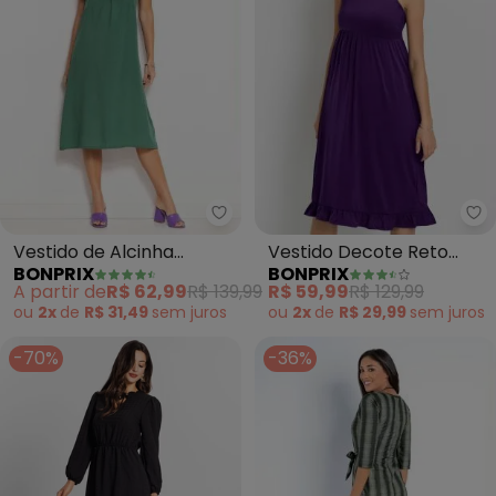
bonprix - Vestido de Alcinha D
bo
Vestido de Alcinha
Vestido Decote Reto
BONPRIX
BONPRIX
Decote V (Verde)
(Roxo)
A partir de
R$ 62,99
R$ 139,99
R$ 59,99
R$ 129,99
ou
2x
de
R$ 31,49
sem
juros
ou
2x
de
R$ 29,99
sem
juros
-70%
-36%