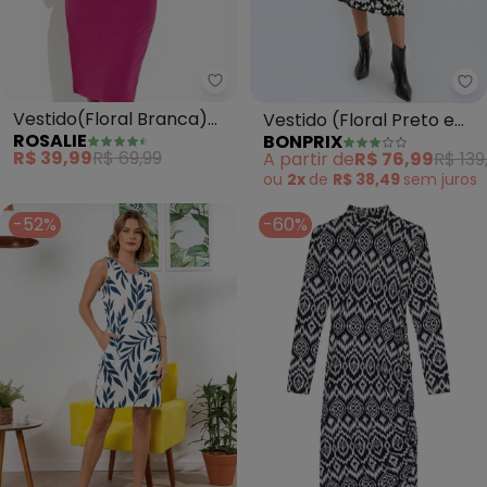
Rosalie - Vestido(Floral Branc
bo
Vestido(Floral Branca)
Vestido (Floral Preto e
ROSALIE
BONPRIX
Manga Ampla
Branco) em Malha Fria
R$ 39,99
R$ 69,99
A partir de
R$ 76,99
R$ 139
ou
2x
de
R$ 38,49
sem
juros
-52%
-60%