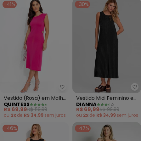
-41%
-30%
Quintess - Vestido (Rosa) em 
Di
Vestido (Rosa) em Malha
Vestido Midi Feminino em
QUINTESS
DIANNA
Anarruga
Viscotorcion (Preto)
R$ 69,99
R$ 119,99
R$ 69,99
R$ 99,99
ou
2x
de
R$ 34,99
sem
juros
ou
2x
de
R$ 34,99
sem
juros
-46%
-47%