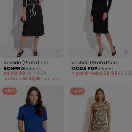
bonprix - Vestido (Preto) em M
Mo
Vestido (Preto) em
Vestido (Preta)Com
BONPRIX
MODA POP
Malha de Viscose
Gota e Transpasse
R$ 69,99
R$ 149,99
A partir de
R$ 39,99
R$ 69,
ou
2x
de
R$ 34,99
sem
juros
-68%
-45%