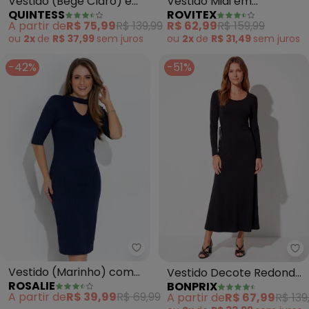
Vestido (Bege Claro) em
Vestido Midi em
QUINTESS
ROVITEX
Malha de Viscose
Viscotorcion (Bege)
A partir de
R$ 75,99
R$ 139,99
R$ 62,99
R$ 159,99
ou
2x
de
R$ 37,99
sem
juros
ou
2x
de
R$ 31,49
sem
juros
-42%
-51%
Rosalie - Vestido (Marinho) com
bo
Vestido (Marinho) com
Vestido Decote Redondo
ROSALIE
BONPRIX
Gola Alta
(Preto)
A partir de
R$ 39,99
R$ 69,99
A partir de
R$ 67,99
R$ 139