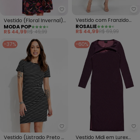
Ro
Moda Pop - Vestido (Floral Inv
Vestido com Franzido
Vestido (Floral Invernal)
ROSALIE
MODA POP
(Nude)
em Malha
R$ 44,99
R$ 69,99
R$ 44,99
R$ 49,99
-37%
-60%
Bimini - Vestido (Listrado Pret
En
Vestido (Listrado Preto e
Vestido Midi em Lurex