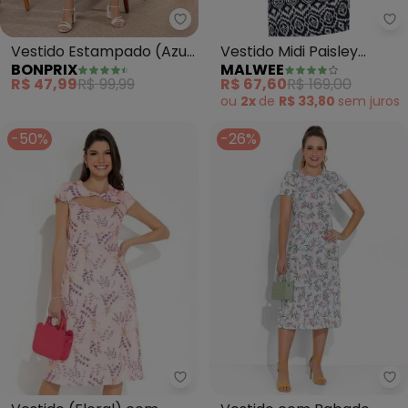
bonprix - Vestido E
Ma
Vestido Estampado (Azul
Vestido Midi Paisley
BONPRIX
MALWEE
Marinho/Branco)
(Branco)
R$ 47,99
R$ 99,99
R$ 67,60
R$ 169,00
ou
2x
de
R$ 33,80
sem
juros
-50%
-26%
Rosalie - Vestido (Floral) com
Ro