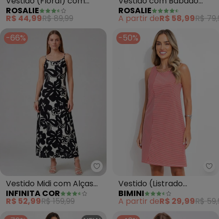
Vestido (Floral) com
Vestido com Babado
ROSALIE
ROSALIE
Decote Vazado
(Floral Branco)
R$ 44,99
R$ 89,99
A partir de
R$ 58,99
R$ 79,
-66%
-50%
Infinita Cor - Vestido Midi com 
Bi
Vestido Midi com Alças
Vestido (Listrado
INFINITA COR
BIMINI
Finas (Branco)
Vermelho) em Meia
R$ 52,99
R$ 159,99
A partir de
R$ 29,99
R$ 59,
Malha Listrada