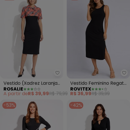
Rosalie - Vestido (Xadrez Laran
Ro
Vestido (Xadrez Laranja)
Vestido Feminino Regata
ROSALIE
ROVITEX
com Gola
Midi com Fenda (Preto)
A partir de
R$ 39,99
R$ 79,99
R$ 36,99
R$ 39,99
-53%
-42%