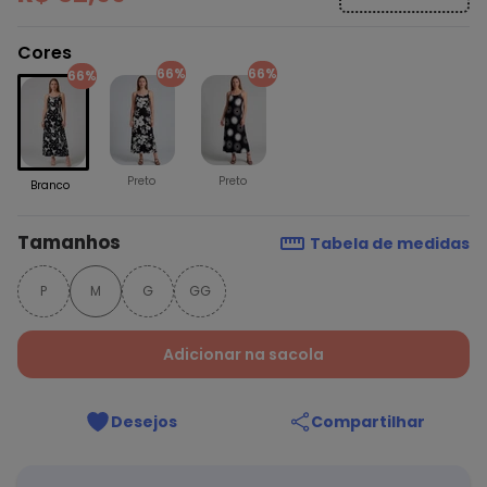
Cores
66%
66%
66%
Preto
Preto
Branco
Tamanhos
Tabela de medidas
P
M
G
GG
Adicionar na sacola
Desejos
Compartilhar