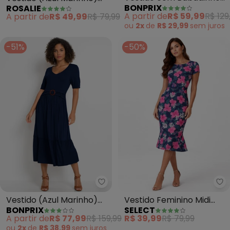
BONPRIX
ROSALIE
e Renda (Lilás)
em Malha de Algodão
A partir de
R$ 59,99
R$ 129
A partir de
R$ 49,99
R$ 79,99
ou
2x
de
R$ 29,99
sem
juros
-51%
-50%
bonprix - Vestido (Azul Marinh
Se
Vestido (Azul Marinho)
Vestido Feminino Midi
BONPRIX
SELECT
em Malha de Viscose
Slim em Suplex (Azul)
A partir de
R$ 77,99
R$ 159,99
R$ 39,99
R$ 79,99
ou
2x
de
R$ 38,99
sem
juros