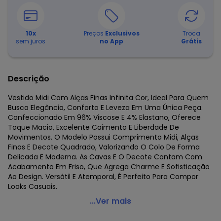
10
x
Preços
Exclusivos
Troca
sem juros
no App
Grátis
Descrição
Vestido Midi Com Alças Finas Infinita Cor, Ideal Para Quem
Busca Elegância, Conforto E Leveza Em Uma Única Peça.
Confeccionado Em 96% Viscose E 4% Elastano, Oferece
Toque Macio, Excelente Caimento E Liberdade De
Movimentos. O Modelo Possui Comprimento Midi, Alças
Finas E Decote Quadrado, Valorizando O Colo De Forma
Delicada E Moderna. As Cavas E O Decote Contam Com
Acabamento Em Friso, Que Agrega Charme E Sofisticação
Ao Design. Versátil E Atemporal, É Perfeito Para Compor
Looks Casuais.
Infinita Cor - Vestido Midi com Alças Finas Branco
...Ver mais
Código do produto: 8493123