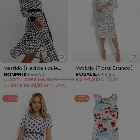
Ro
bonprix - Vestido (Pied de Poul
Vestido (Floral Branco)
Vestido (Pied de Poule
ROSALIE
BONPRIX
com Gota
P&B) em Malha Fria
R$ 44,99
R$ 79,99
A partir de
R$ 59,99
R$ 129,99
ou
2x
de
R$ 29,99
sem
juros
-44%
-55%