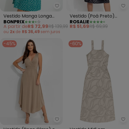
bonprix - Vestido Manga Longa
Ro
Vestido Manga Longa
Vestido (Poá Preto)
BONPRIX
ROSALIE
(Geométrico Verde)
Manga 3/4
A partir de
R$ 72,99
R$ 139,99
R$ 51,69
R$ 69,99
ou
2x
de
R$ 36,49
sem
juros
-45%
-60%
Quintess - Vestido (Bege Claro
Ro