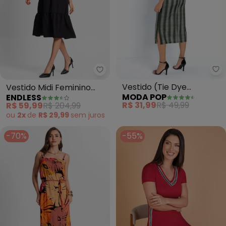
Mo
Endless - Vestido Midi Feminin
Vestido (Tie Dye
Vestido Midi Feminino
MODA POP
ENDLESS
Chumbo) com Fendas e
Manga Longa (Preto)
R$ 31,99
R$ 49,99
R$ 59,99
R$ 204,99
Amarração
ou
2x
de
R$ 29,99
sem
juros
-70%
-55%