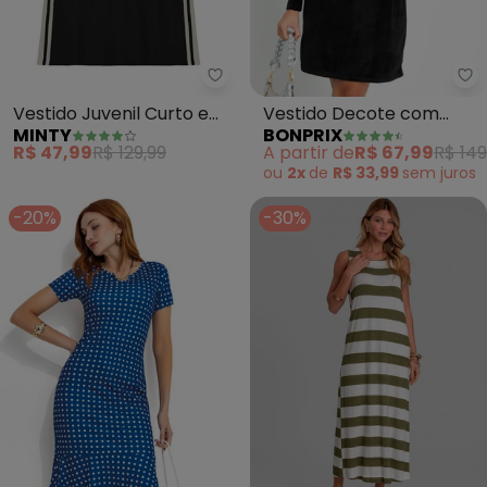
Minty - Vestido Juvenil Curto e
bo
Vestido Juvenil Curto em
Vestido Decote com
MINTY
BONPRIX
Malhão (Preto)
Renda (Preto)
R$ 47,99
R$ 129,99
A partir de
R$ 67,99
R$ 149
ou
2x
de
R$ 33,99
sem
juros
-20%
-30%