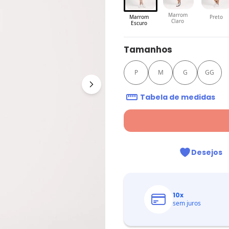
Marrom
Marrom
Preto
Claro
Escuro
Tamanhos
P
M
G
GG
Tabela de medidas
Desejos
10
x
sem juros