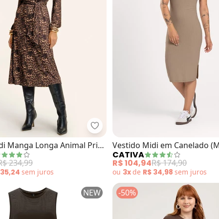
ido (Camel) em Malha Texturizada
Endless - Vestido Midi Manga Lon
di Manga Longa Animal Print
Vestido Midi em Canelado 
CATIVA
Claro)
R$ 234,99
R$ 104,94
R$ 174,90
 35,24
sem
juros
ou
3x
de
R$ 34,98
sem
juros
NEW
-50%