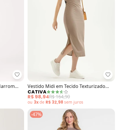
ga Animal Print (Marrom)
Cativa - Vestido Midi em Canelado (Marrom Claro)
Cativa - V
(Marrom
Vestido Midi em Tecido Texturizado
CATIVA
(Marrom Claro)
R$ 98,94
R$ 164,90
ou
3x
de
R$ 32,98
sem
juros
-47%