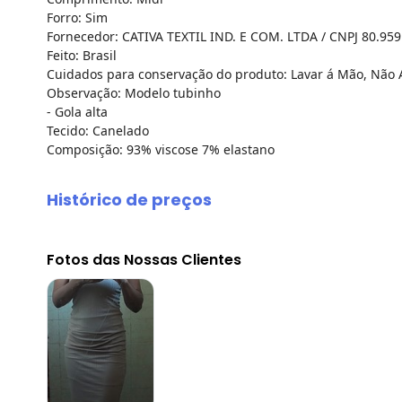
Forro: Sim
Fornecedor: CATIVA TEXTIL IND. E COM. LTDA / CNPJ 80.95
Feito: Brasil
Cuidados para conservação do produto: Lavar á Mão, Não A
Observação: Modelo tubinho
- Gola alta
Tecido: Canelado
Composição: 93% viscose 7% elastano
Histórico de preços
O preço apresentado abaixo é o menor oferecido em algum
agosto/2026
Fotos das Nossas Clientes
julho/2026
junho/2026
maio/2026
abril/2026
março/2026
fevereiro/2026