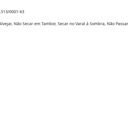
9.513/0001-63
lvejar, Não Secar em Tambor, Secar no Varal á Sombra, Não Passar
 dia do mês, para o menor tamanho disponível.