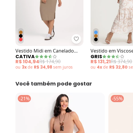
Cativa - Vestido Midi em
Vestido Midi em Canelado
Vestido em Viscos
CATIVA
GRIS
Marrom Claro
Estampado Marr
R$ 104,94
R$ 174,90
R$ 131,21
R$ 374,90
ou
3x
de
R$ 34,98
sem
juros
ou
4x
de
R$ 32,80
s
Você também pode gostar
-21%
-55%