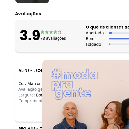
Avaliações
O que as clientes 
3.9
Apertado
78
avaliações
Bom
Folgado
ALINE
-
LEOPOLDINA - MG
Cor:
Marrom
/
P
Avaliação geral do produto:
Ótimo
Largura:
Bom
Comprimento:
Bom
REGIANE
-
TURMALINA - MG