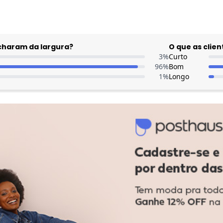
acharam da largura?
O que as cli
3
%
Curto
96
%
Bom
1
%
Longo