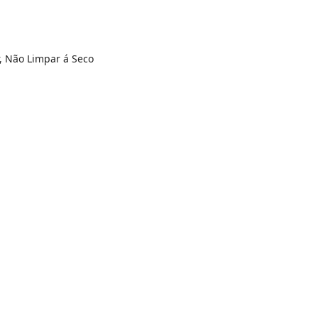
, Não Limpar á Seco
R$ 104,94
R$ 104,94
N/D*
R$ 34,98
R$ 174,9
R$ 34,98
N/D*