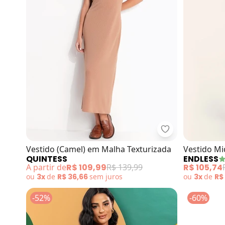
Quintess - Vest
Vestido (Camel) em Malha Texturizada
Vestido Mi
QUINTESS
ENDLESS
(Marrom)
A partir de
R$ 109,99
R$ 139,99
R$ 105,74
ou
3x
de
R$ 36,66
sem
juros
ou
3x
de
R$
-52%
-60%