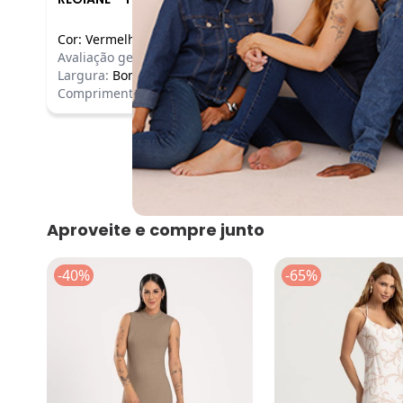
Cor:
Vermelho
/
GG
Comentário:
Avaliação geral do produto:
Incrível
Vestido lindo
Largura:
Bom
Comprimento:
Bom
Aproveite e compre junto
-40%
-65%