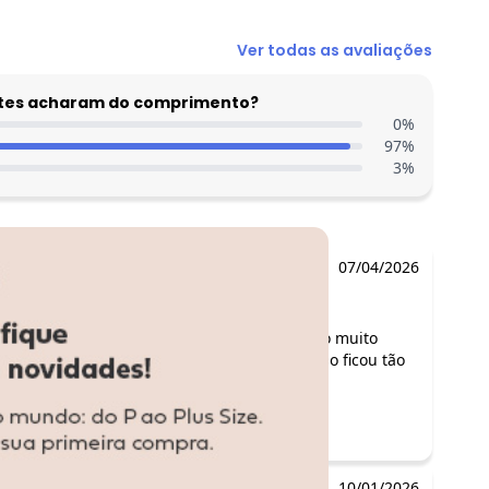
Ver todas as avaliações
entes acharam do comprimento?
0
%
97
%
3
%
07/04/2026
Comentário:
o vestido é realmente lindo,forrado,um tecido muito
bom,eu amei! tenho 1,67 m 59 kg ,pedi o P não ficou tão
justo,do jeito que gosto!
10/01/2026