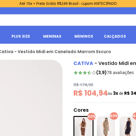
Até 10x + Frete Grátis R$249 Brasil - cupom ANTECIPADO
PLUS SIZE
MENINAS
MENINOS
CALÇADOS
Cativa - Vestido Midi em Canelado Marrom Escuro
CATIVA
-
Vestido Midi 
(
3,9
)
78
avaliações
R$ 174,90
R$ 104,94
3x
R$ 3
ou
de
Cores
40%
4
40%