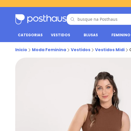
CATEGORIAS
VESTIDOS
BLUSAS
FEMININO
Inicio
Moda Feminina
Vestidos
Vestidos Midi