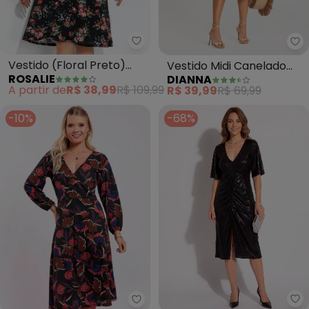
Rosalie - Vestido (Floral Preto
Di
Vestido (Floral Preto)
Vestido Midi Canelado
ROSALIE
DIANNA
com Gola
(Preto)
A partir de
R$ 38,99
R$ 109,99
R$ 39,99
R$ 69,99
-10%
-68%
Qu
Moda Pop - Vestido (Floral Inv