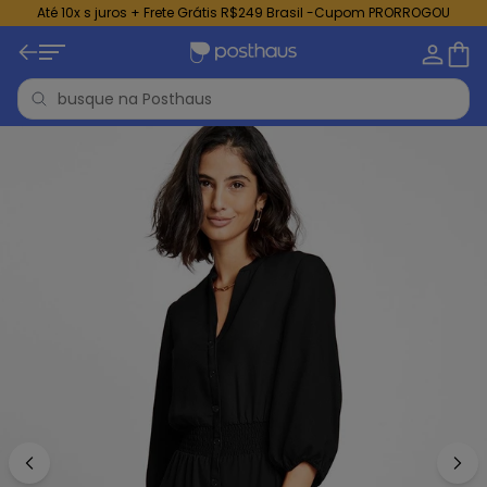
Até 10x s juros + Frete Grátis R$249 Brasil -Cupom PRORROGOU