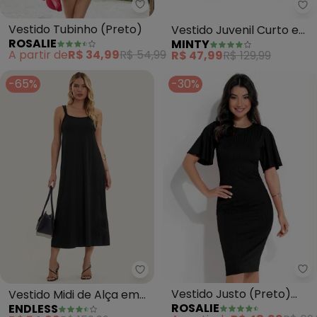
Rosalie - Vestido Tubinho (Pret
Mi
Vestido Tubinho (Preto)
Vestido Juvenil Curto em
ROSALIE
MINTY
Malhão (Preto)
A partir de
R$ 34,99
R$ 54,99
R$ 47,99
R$ 129,99
-65%
-30%
Ro
Endless - Vestido Midi de Alça 
Vestido Justo (Preto)
Vestido Midi de Alça em
ROSALIE
ENDLESS
Manga Ampla
Visco Maquinetada