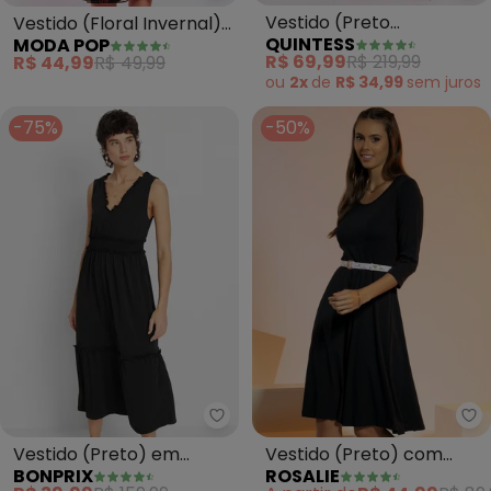
Vestido (Preto
Vestido (Floral Invernal)
QUINTESS
MODA POP
Metalizado) com
em Malha
R$ 69,99
R$ 219,99
R$ 44,99
R$ 49,99
Franzido
ou
2x
de
R$ 34,99
sem
juros
-75%
-50%
bonprix - Vestido (Preto) em Ma
Ro
Vestido (Preto) em
Vestido (Preto) com
BONPRIX
ROSALIE
Malha Fria
Mangas 7/8