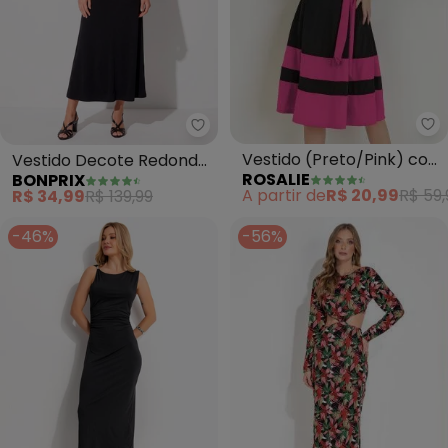
Ro
bonprix - Vestido Decote Redo
Vestido (Preto/Pink) com
Vestido Decote Redondo
ROSALIE
BONPRIX
Faixa
(Preto)
A partir de
R$ 20,99
R$ 59,
R$ 34,99
R$ 139,99
-46%
-56%