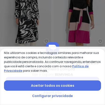
bonprix - Vestido Transpassad
Ro
Vestido Transpassado
Vestido (Tricolor) com
Nós utilizamos cookies e tecnologias similares para melhorar sua
BONPRIX
ROSALIE
(New Waves Preto)
Recortes
R$ 44,99
R$ 169,99
A partir de
R$ 23,99
R$ 79,
experiência de compra, incluindo conteúdo relevante e
publicidade personalizada. Ao continuar navegando, entendemos
Compre pelo app e ganhe
12% OFF + frete grátis
que você está ciente e concorda com a nossa
Política de
-62%
-73%
na sua primeira compra
Privacidade
para saber mais.
Use o cupom
BEMVINDA
Baixar app Posthaus
Aceitar todos os cookies
Agora não
Configurar privacidade