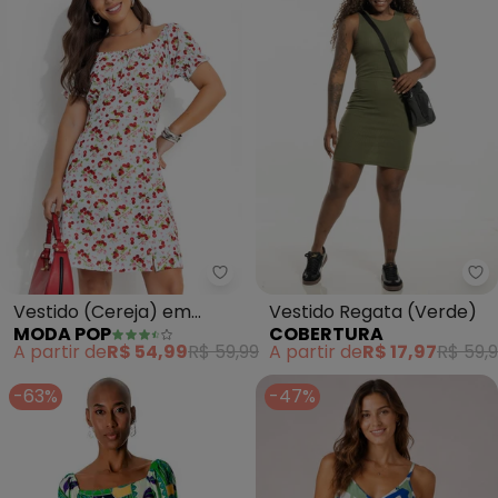
Moda Pop - Vestido (Cereja) e
Vestido (Cereja) em
Vestido Regata (Verde)
MODA POP
COBERTURA
Jersey Acetinado
A partir de
R$ 54,99
R$ 59,99
A partir de
R$ 17,97
R$ 59,
-63%
-47%