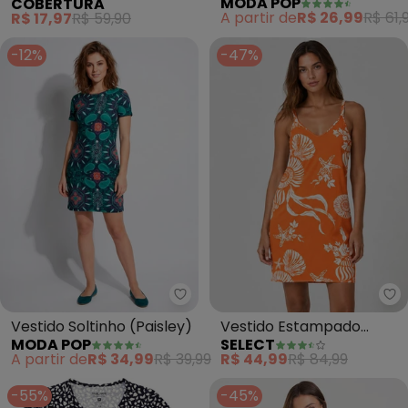
MODA POP
COBERTURA
Transpassado Manga
A partir de
R$ 26,99
R$ 61,
R$ 17,97
R$ 59,90
Curta
-12%
-47%
Moda Pop - Vestido Soltinho (Pa
Se
Vestido Soltinho (Paisley)
Vestido Estampado
MODA POP
SELECT
Decote em V (Laranja)
A partir de
R$ 34,99
R$ 39,99
R$ 44,99
R$ 84,99
-55%
-45%