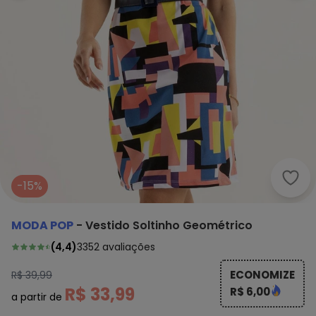
Moda
-15%
MODA POP
-
Vestido Soltinho Geométrico
(
4,4
)
3352
avaliações
ECONOMIZE
R$ 39,99
R$ 33,99
R$ 6,00
a partir de