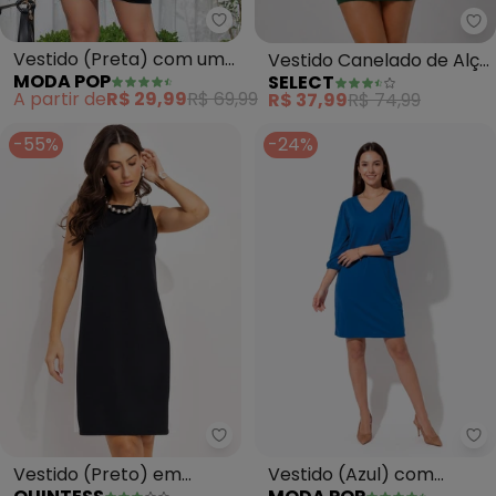
Moda Pop - Vestido (Preta) c
Se
Vestido (Preta) com um
Vestido Canelado de Alça
MODA POP
SELECT
Ombro Só
(Verde)
A partir de
R$ 29,99
R$ 69,99
R$ 37,99
R$ 74,99
-55%
-24%
Quintess - Vestido (Preto) em 
Mo
Vestido (Preto) em
Vestido (Azul) com