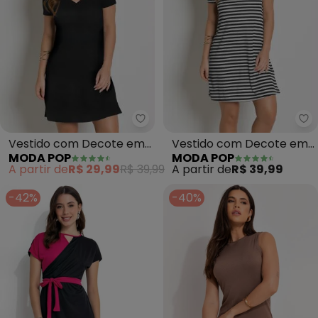
Moda Pop - Vestido com Decot
Mo
Vestido com Decote em
Vestido com Decote em
MODA POP
MODA POP
V (Preto)
V (Listrada)
A partir de
R$ 29,99
R$ 39,99
A partir de
R$ 39,99
-42%
-40%