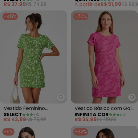
(Vermelho)
Malha Crepe
R$ 37,99
R$ 74,99
A partir de
R$ 51,99
R$ 99,
-45%
-70%
Select - Vestido Feminino Est
In
Vestido Feminino
Vestido Básico com Gola
SELECT
INFINITA COR
Estampado Gola
Redonda (Rosa)
R$ 43,99
R$ 79,99
R$ 35,99
R$ 119,99
Redonda (Verde)
-5%
-62%