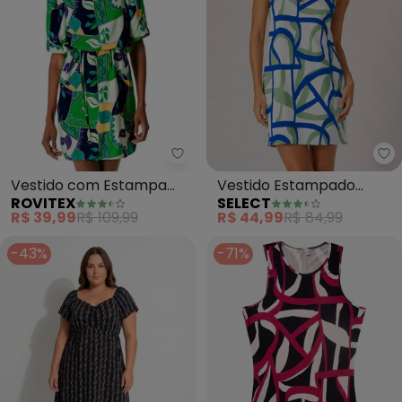
Rovitex - Vestido com Estampa
Se
Vestido com Estampa
Vestido Estampado
ROVITEX
SELECT
Viscose Creponada
Decote em V (Bege)
R$ 39,99
R$ 109,99
R$ 44,99
R$ 84,99
(Verde)
-43%
-71%