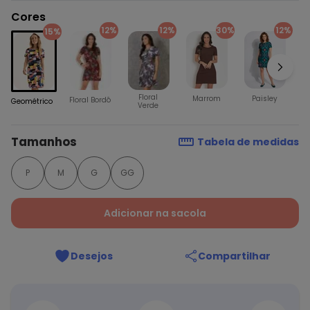
Cores
12%
12%
30%
12%
15%
P
Floral
Marrom
Paisley
Floral Bordô
Geométrico
Verde
Tamanhos
Tabela de medidas
P
M
G
GG
Adicionar na sacola
Desejos
Compartilhar