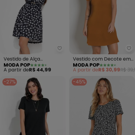
Moda Pop - Vestido de Alça (E
Mo
Vestido de Alça
Vestido com Decote em
MODA POP
MODA POP
(Estampa de Laço)
V (Caramelo)
A partir de
R$ 44,99
A partir de
R$ 30,99
R$ 39,
-27%
-45%