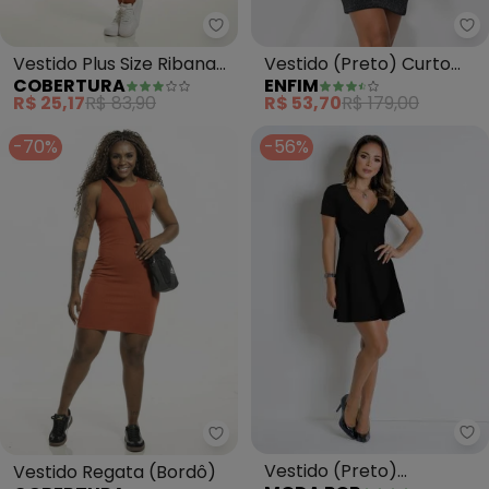
Cobertura - Vestido Plus Size R
En
Vestido Plus Size Ribana
Vestido (Preto) Curto
COBERTURA
ENFIM
(Verde)
Justo em Lurex
R$ 25,17
R$ 83,90
R$ 53,70
R$ 179,00
-70%
-56%
Mo
Cobertura - Ves
Vestido (Preto)
Vestido Regata (Bordô)