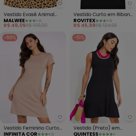
Malwee - Vestido Evasê Animal 
Ro
Vestido Evasê Animal
Vestido Curto em Ribana
MALWEE
ROVITEX
Print (Marrom Claro)
(Preto)
R$ 49,05
R$ 109,00
R$ 45,99
R$ 124,99
-66%
-51%
Infinita Cor - Vestido Feminin
Qu
Vestido Feminino Curto
Vestido (Preto) em
INFINITA COR
QUINTESS
com Manga (Bege)
Malha de Viscose com