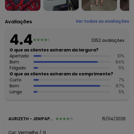
Avaliações
Ver todas as avaliações
4.4
3352
avaliações
O que as clientes acharam da largura?
Apertado
10
%
Bom
84
%
Folgado
6
%
O que as clientes acharam do comprimento?
Curto
7
%
Bom
87
%
Longo
5
%
AURIZETH
-
JENIPAPO DE MINAS - MG
15/04/2026
Cor:
Vermelho
/
G