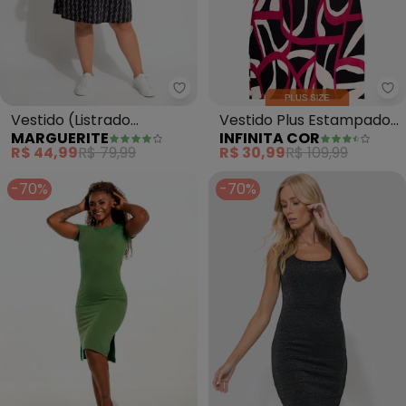
Marguerite - Vestido (Listrado
In
Vestido (Listrado
Vestido Plus Estampado
MARGUERITE
INFINITA COR
Abstrato) em Malha
Infinita Cor (Vermelho)
R$ 44,99
R$ 79,99
R$ 30,99
R$ 109,99
-70%
-70%