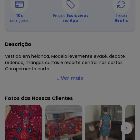
10
x
Preços
Exclusivos
Troca
sem juros
no App
Grátis
Descrição
Vestido em helanca. Modelo levemente evasê, decote
redondo, mangas curtas e recorte central nas costas.
Comprimento curto.
Moda Pop - Vestido Soltinho Geométrico
...Ver mais
Código do produto: 3473674
Modelagem: Solto
Fotos das Nossas Clientes
Comprimento da manga: Curta
Comprimento: Curto
Decote frente: Redondo
Decote costas: Redondo
Complemento: Recorte central nas costas
Tecido: Helanca
Composição: 100% poliéster