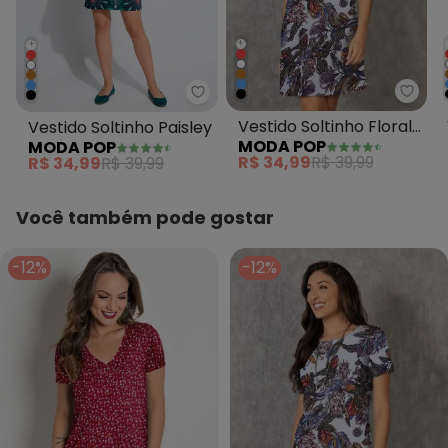
+
+
Moda 
Moda Pop - Vestido Soltinho Pai
Vestido Soltinho Floral
Vestido Soltinho Paisley
MODA POP
MODA POP
Verde
R$ 34,99
R$ 39,99
R$ 34,99
R$ 39,99
Você também pode gostar
-12%
-12%