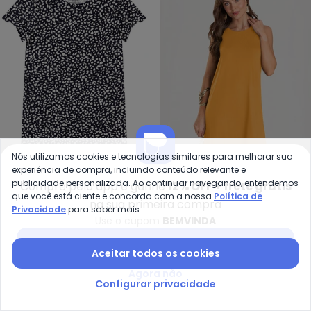
Nós utilizamos cookies e tecnologias similares para melhorar sua
experiência de compra, incluindo conteúdo relevante e
Malwee - Vestido Folhagens em
Di
publicidade personalizada. Ao continuar navegando, entendemos
Compre pelo app e ganhe
12% OFF + frete grátis
Vestido Folhagens em
Vestido Feminino Curto
que você está ciente e concorda com a nossa
Política de
na sua primeira compra
MALWEE
DIANNA
Privacidade
para saber mais.
Malha (Preto)
(Amarelo)
Use o cupom
BEMVINDA
R$ 53,55
R$ 119,00
R$ 43,99
R$ 79,99
Baixar app Posthaus
-46%
-55%
Aceitar todos os cookies
Agora não
Configurar privacidade