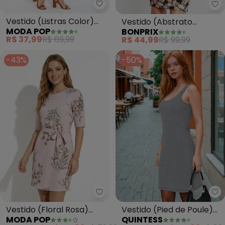
Moda Pop - Vestido (Listras Co
bo
Vestido (Listras Color)
Vestido (Abstrato
MODA POP
BONPRIX
com Faixa para Amarrar
Colorido) em Malha Fria
R$ 37,99
R$ 69,99
R$ 44,99
R$ 99,99
-43%
-50%
Moda Pop - Vestido (Floral Ros
Qu
Vestido (Floral Rosa)
Vestido (Pied de Poule)
MODA POP
QUINTESS
com Mangas Curtas e
em Malha Jacquard