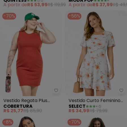
QUINTESS
MODA POP
Malha Crepe
Elástico nos Punhos
A partir de
R$ 53,99
R$ 119,99
A partir de
R$ 37,99
R$ 49,
-70%
-56%
Cobertura - Vestido Regata Plu
Se
Vestido Regata Plus
Vestido Curto Feminino
COBERTURA
SELECT
(Terracota)
Helanca Estampado
R$ 25,77
R$ 85,90
R$ 34,99
R$ 79,99
(Azul)
-8%
-70%