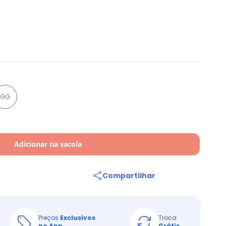
GG
Adicionar na sacola
Compartilhar
Preços
Exclusivos
Troca
no App
Grátis