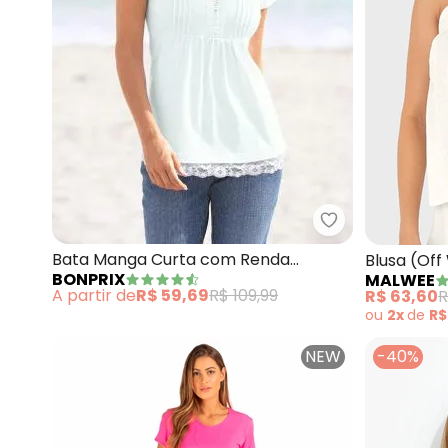
bonprix - Bat
Bata Manga Curta com Renda
Blusa (Of
BONPRIX
MALWEE
(Branca)
Amarraçã
A partir de
R$ 59,69
R$ 109,99
R$ 63,60
R
ou
2x
de
R$
NEW
-40%