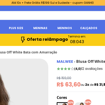
Até 10x + Frete Grátis R$199 Sul e Sudeste - cupom GANHEI
PLUS SIZE
MENINAS
MENINOS
CALÇADOS
Termina em:
Oferta relâmpago
08:
0
41
lusa Off White Bata com Amarração
MALWEE
-
Blusa Off Whit
(
4,0
)
12
avaliações
R$ 159,00
R$ 63,60
2x
R$ 31,
ou
de
Cores
60%
60%