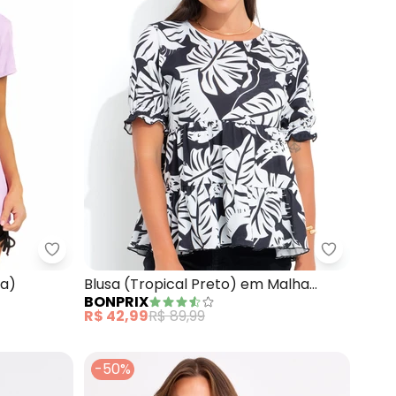
l) em Malha de Viscose
Hay Fit - Blusa Mc Vicky (Rosa Boneca)
bonprix -
ca)
Blusa (Tropical Preto) em Malha
BONPRIX
Crepe
R$ 42,99
R$ 89,99
-50%