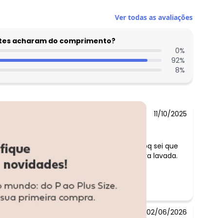
Ver todas as avaliações
entes acharam do comprimento?
0
%
92
%
8
%
11/10/2025
Comentário:
Comprei o conjunto no tamanho m, pq sei que
esse tecido encolhe depois da primeira lavada.
Mas é lindo
02/06/2026