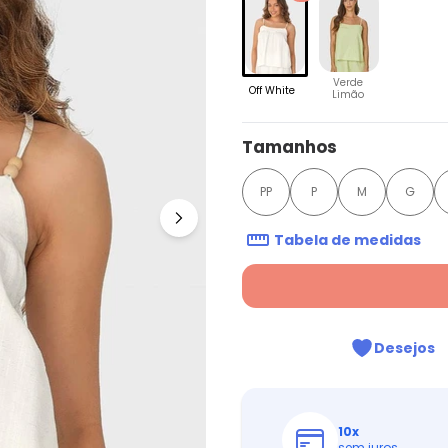
Verde
Off White
Limão
Tamanhos
PP
P
M
G
Tabela de medidas
Desejos
10
x
sem juros