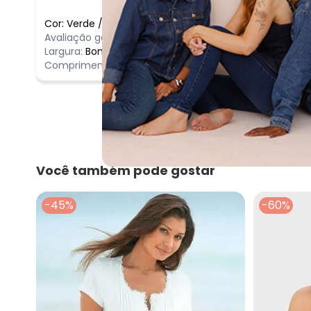
Cor:
Verde
/
GG
Comentário
Avaliação geral do produto:
Ótimo
Ótimo
Largura:
Bom
Comprimento:
Bom
Você também pode gostar
-45%
-60%