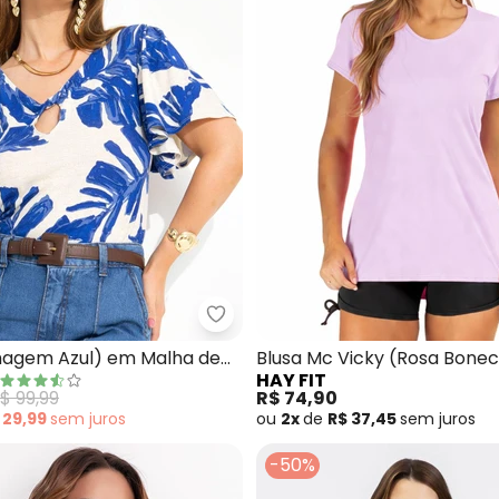
 Mc Vicky (Pink)
Quintess - Blusa (Folhagem Azu
lhagem Azul) em Malha de
Blusa Mc Vicky (Rosa Bone
HAY FIT
$ 99,99
R$ 74,90
 29,99
sem
juros
ou
2x
de
R$ 37,45
sem
juros
-50%