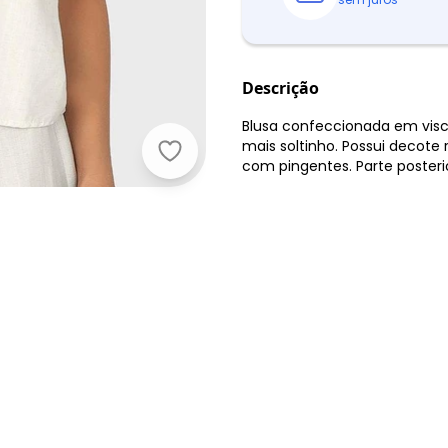
Descrição
Blusa confeccionada em vis
mais soltinho. Possui decote 
Malwee - Blusa Off White Bata co
com pingentes. Parte posteri