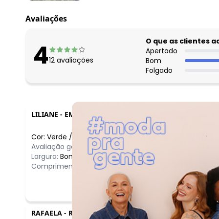
Avaliações
O que as clientes 
4
Apertado
12
avaliações
Bom
Folgado
LILIANE
-
EMBU DAS ARTES - SP
Cor:
Verde
/
P
Avaliação geral do produto:
Incrível
Largura:
Bom
Comprimento:
Longo
RAFAELA
-
RECIFE - PE