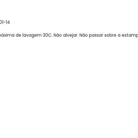
01-14
xima de lavagem 30C. Não alvejar. Não passar sobre a estamp
gum dia do mês, para o menor tamanho disponível.