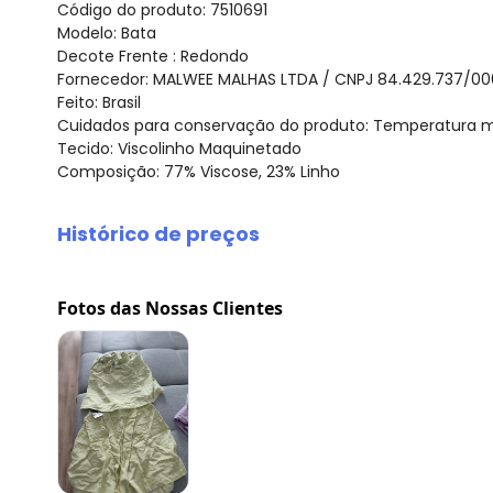
Código do produto: 7510691
Modelo: Bata
Decote Frente : Redondo
Fornecedor: MALWEE MALHAS LTDA / CNPJ 84.429.737/00
Feito: Brasil
Cuidados para conservação do produto: Temperatura má
Tecido: Viscolinho Maquinetado
Composição: 77% Viscose, 23% Linho
Histórico de preços
O preço apresentado abaixo é o menor oferecido em al
agosto/2026
Fotos das Nossas Clientes
julho/2026
junho/2026
maio/2026
abril/2026
março/2026
fevereiro/2026