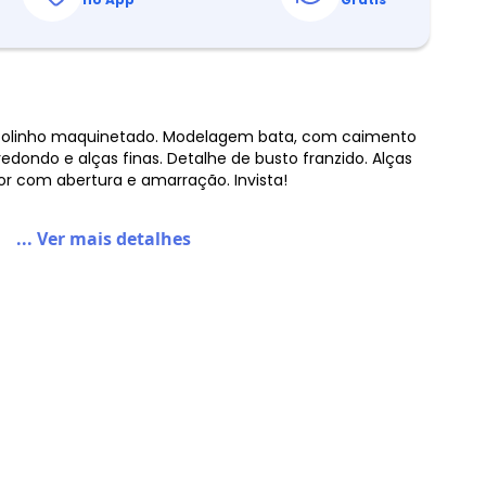
colinho maquinetado. Modelagem bata, com caimento
redondo e alças finas. Detalhe de busto franzido. Alças
m Amarração
or com abertura e amarração. Invista!
... Ver mais detalhes