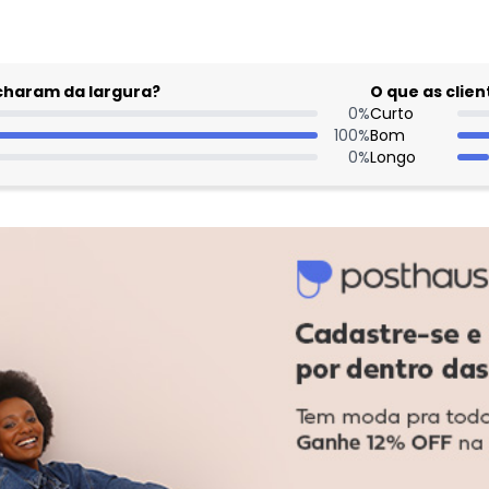
acharam da largura?
O que as cli
0
%
Curto
100
%
Bom
0
%
Longo