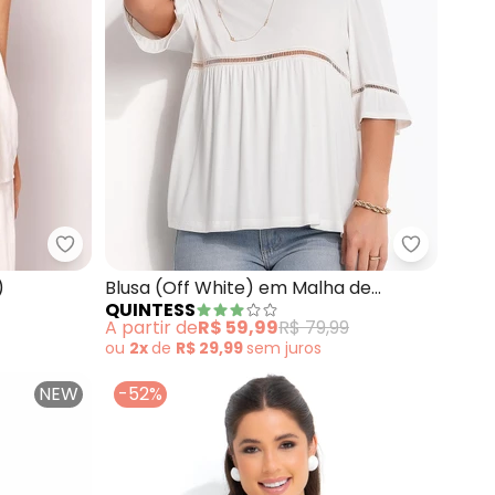
ta com Amarração
Sofie - Blusa Frente Única (Branco)
Quintess 
)
Blusa (Off White) em Malha de
QUINTESS
Viscose
A partir de
R$ 59,99
R$ 79,99
ou
2x
de
R$ 29,99
sem
juros
NEW
-52%