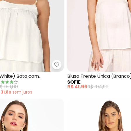
a Manga Curta com Renda (Branca)
Malwee - Blusa (Off White) Ba
f White) Bata com
Blusa Frente Única (Branco
SOFIE
o
$ 159,00
R$ 41,96
R$ 104,90
 31,80
sem
juros