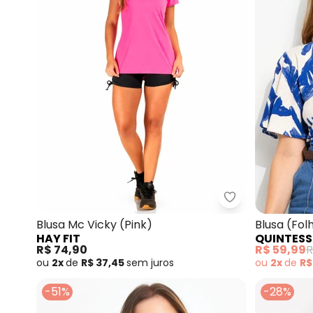
Hay Fit - Blusa
Blusa Mc Vicky (Pink)
Blusa (Fo
HAY FIT
QUINTESS
Viscose
R$ 74,90
R$ 59,99
R
ou
2x
de
R$ 37,45
sem
juros
ou
2x
de
R$
-51%
-28%