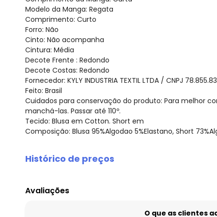
Modelo da Manga: Regata
Comprimento: Curto
Forro: Não
Cinto: Não acompanha
Cintura: Média
Decote Frente : Redondo
Decote Costas: Redondo
Fornecedor: KYLY INDUSTRIA TEXTIL LTDA / CNPJ 78.855.8
Feito: Brasil
Cuidados para conservação do produto: Para melhor co
manchá-las. Passar até 110º.
Tecido: Blusa em Cotton. Short em
Composição: Blusa 95%Algodao 5%Elastano, Short 73%Al
Histórico de preços
O preço apresentado abaixo é o menor oferecido em al
agosto/2026
Avaliações
julho/2026
junho/2026
O que as clientes 