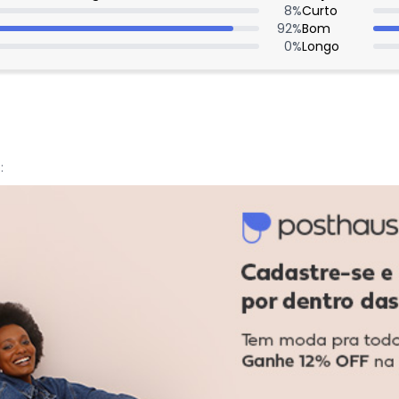
8
%
Curto
92
%
Bom
0
%
Longo
:
:
boa qualidade.