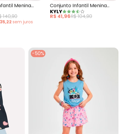
Con
nfantil Menina
Conjunto Infantil Menina
MI
KYLY
Flo
Azul Marinho
com Ponto Concha Azul
R$ 
$ 140,90
R$ 41,96
R$ 104,90
ou
 35,22
sem
juros
-50%