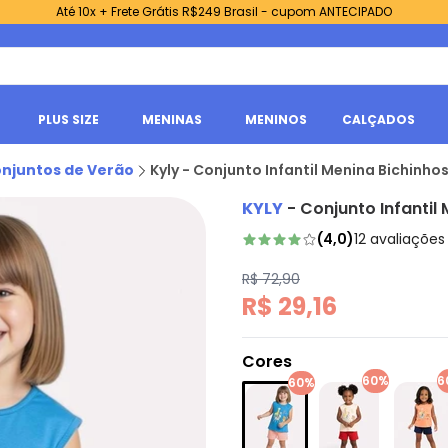
Até 10x + Frete Grátis R$249 Brasil - cupom ANTECIPADO
PLUS SIZE
MENINAS
MENINOS
CALÇADOS
njuntos de Verão
Kyly - Conjunto Infantil Menina Bichinhos
KYLY
-
Conjunto Infantil 
(
4,0
)
12
avaliações
R$ 72,90
R$ 29,16
Cores
60%
6
60%