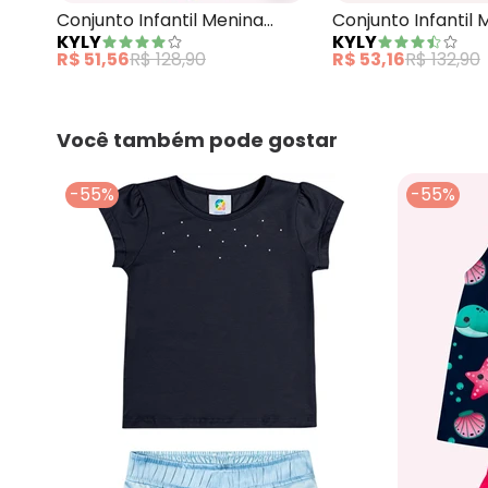
Conjunto Infantil Menina
Conjunto Infantil 
KYLY
KYLY
Limões Azul Marinho
Flores Azul Marin
R$ 51,56
R$ 128,90
R$ 53,16
R$ 132,90
Você também pode gostar
-55%
-55%