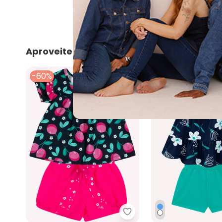
Aproveite e compre junto
-60%
-60%
Kyly - Conjunto Infantil