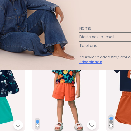
Ver todas as avaliações
Nome
Digite seu e-mail
-60%
-50%
Telefone
Ao enviar o cadastro, você
Privacidade
 Menina Limões Azul Marinho
Kyly - Conjunto Infantil Menina Flores Azul Marinh
Nanai - Conjunto 