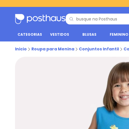
CATEGORIAS
VESTIDOS
BLUSAS
FEMININO
Inicio
Roupa para Menina
Conjuntos Infantil
Co