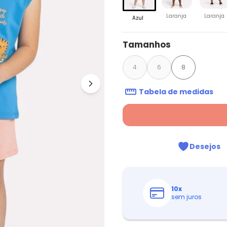
Laranja
Laranja
Azul
Tamanhos
4
6
8
Tabela de medidas
Desejos
10
x
sem juros