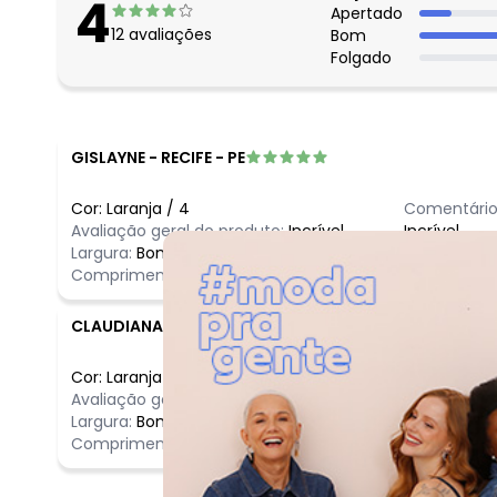
4
maio/2026
Apertado
12
avaliações
Bom
abril/2026
Folgado
março/2026
fevereiro/2026
GISLAYNE
-
RECIFE - PE
Cor:
Laranja
/
4
Comentário
Avaliação geral do produto:
Incrível
Incrível
Largura:
Bom
Comprimento:
Bom
CLAUDIANA
-
PONTE NOVA - MG
Cor:
Laranja
/
8
Comentário
Avaliação geral do produto:
Ótimo
Produto de 
Largura:
Bom
Comprimento:
Bom