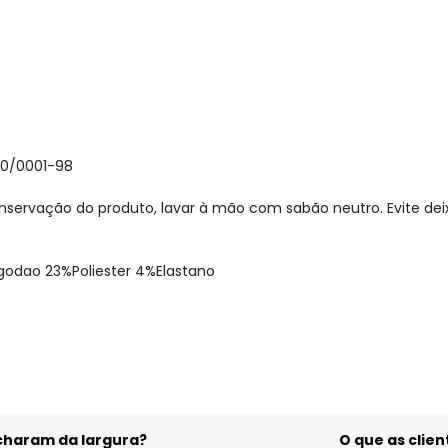
30/0001-98
nservação do produto, lavar à mão com sabão neutro. Evite de
godao 23%Poliester 4%Elastano
gum dia do mês, para o menor tamanho disponível.
acharam da largura?
O que as cli