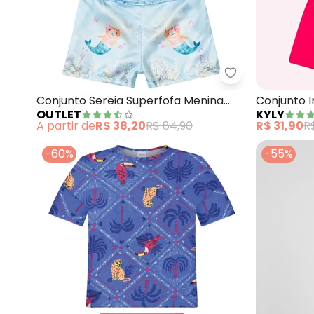
Outlet - Conjun
Conjunto Sereia Superfofa Menina
Conjunto I
OUTLET
KYLY
(Azul)
(Azul Mari
A partir de
R$ 38,20
R$ 84,90
R$ 31,90
R
-60%
-55%