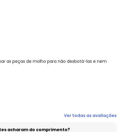
ixar as peças de molho para não desbotá-las e nem
N/D*
Ver todas as avaliações
R$ 29,16
R$ 29,16
entes acharam do comprimento?