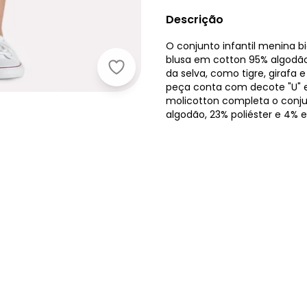
Descrição
O conjunto infantil menina b
blusa em cotton 95% algodão
Kyly - Conjunto Infantil Menina Bich
da selva, como tigre, giraf
peça conta com decote "U" e
molicotton completa o conju
algodão, 23% poliéster e 4% e