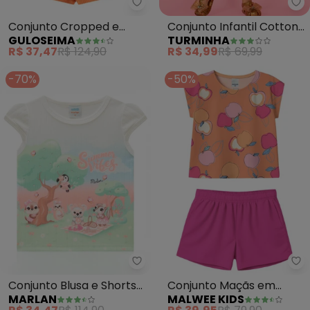
Guloseima - Conjunto Cropped e
Tu
Conjunto Cropped e
Conjunto Infantil Cotton
GULOSEIMA
TURMINHA
Short Ribana (Laranja)
Lisvet (Laranja)
R$ 37,47
R$ 124,90
R$ 34,99
R$ 69,99
-70%
-50%
Marlan - Conjunto Blusa e Shor
Ma
Conjunto Blusa e Shorts
Conjunto Maçãs em
MARLAN
MALWEE KIDS
Malha Newtech (Laranja)
Malha (Laranja Pastel)