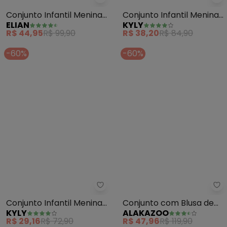
Elian - Conjunto Infantil Menin
Ky
Conjunto Infantil Menina
Conjunto Infantil Menina
ELIAN
KYLY
Estrela-Do-Mar (Laranja)
Flamingo (Laranja)
R$ 44,95
R$ 99,90
R$ 38,20
R$ 84,90
-60%
-60%
Kyly - Conjunto Infantil Menina 
Al
Conjunto Infantil Menina
Conjunto com Blusa de
KYLY
ALAKAZOO
Bichinhos (Laranja)
Alças e Shorts (Salmão)