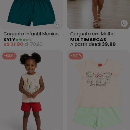
Kyly - Conjunto Infantil Menina
Mu
Conjunto Infantil Menina
Conjunto em Malha
KYLY
MULTIMARCAS
Estampa (Laranja)
(Laranja)
R$ 31,90
R$ 70,90
A partir de
R$ 39,99
-60%
-60%