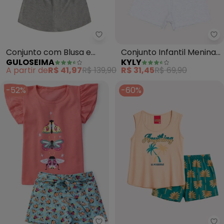
Guloseima - Conjunto com Blusa
Ky
Conjunto com Blusa e
Conjunto Infantil Menina
GULOSEIMA
KYLY
Short-Saia (Laranja)
Coração (Laranja)
A partir de
R$ 41,97
R$ 139,90
R$ 31,45
R$ 69,90
-52%
-60%