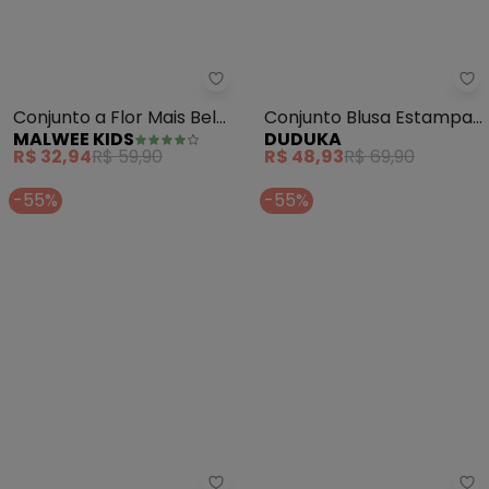
Malwee Kids - Conjunto a Flor M
Conjunto a Flor Mais Bela
Conjunto Blusa Estampa
MALWEE KIDS
DUDUKA
do Jardim (Laranja)
Lovely e Short (Laranja)
R$ 32,94
R$ 59,90
R$ 48,93
R$ 69,90
-55%
-55%