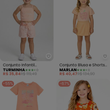
Turminha - Conjunto Infantil (La
Ma
Conjunto Infantil
Conjunto Blusa e Shorts
TURMINHA
MARLAN
(Laranja)
em Newtech (Laranja)
R$ 35,84
R$ 119,49
R$ 40,47
R$ 134,90
-55%
-67%