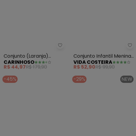
Carinhoso - Conjunto (Laranja)
Vi
Conjunto (Laranja)
Conjunto Infantil Menina
CARINHOSO
VIDA COSTEIRA
Cropped Floral Menina
Shorts Saia (Laranja)
R$ 44,97
R$ 179,90
R$ 52,90
R$ 99,90
-45%
-29%
NEW