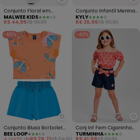
Malwee Kids - Conjunto Floral e
Ky
Conjunto Floral em
Conjunto Infantil Menina
MALWEE KIDS
KYLY
Cotton (Azul)
Smile (Laranja)
R$ 44,95
R$ 99,90
R$ 35,96
R$ 89,90
-65%
-40%
Bee Loop - Conjunto Blusa Borbo
Tu
Conjunto Blusa Borboleta
Conj Inf Fem Ciganinha
BEE LOOP
TURMINHA
e Short (Laranja)
(Laranja)
A partir de
R$ 29,71
R$ 84,90
R$ 41,99
R$ 69,99