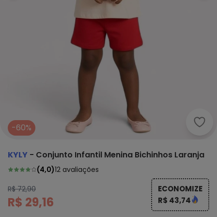
Kyly
-60%
KYLY
-
Conjunto Infantil Menina Bichinhos Laranja
(
4,0
)
12
avaliações
ECONOMIZE
R$ 72,90
R$ 29,16
R$ 43,74