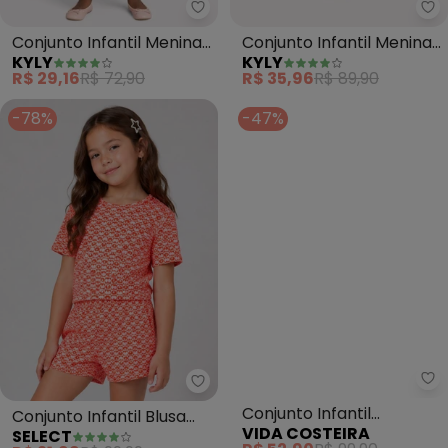
Kyly - Conjunto Infantil Menina 
Ky
Conjunto Infantil Menina
Conjunto Infantil Menina
KYLY
KYLY
Bichinhos (Laranja)
Gatinho (Laranja)
R$ 29,16
R$ 72,90
R$ 35,96
R$ 89,90
-78%
-47%
Select - Conjunto Infantil Blusa
Vi
Conjunto Infantil Blusa
Conjunto Infantil
SELECT
VIDA COSTEIRA
com (Laranja)
Cropped Saia Florido