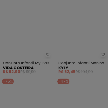
Vida Costeira - Conjunto Infanti
Ky
Conjunto Infantil My Daisy
Conjunto Infantil Menina
VIDA COSTEIRA
KYLY
Day (Laranja)
Borboletas (Laranja)
R$ 52,90
R$ 99,90
R$ 52,45
R$ 104,90
-75%
-47%