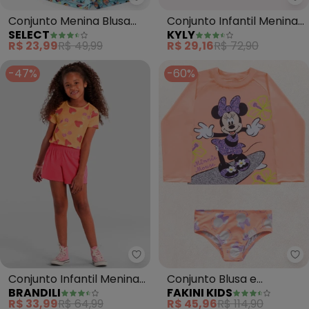
Select - Conjunto Menina Blusa
Ky
Conjunto Menina Blusa
Conjunto Infantil Menina
SELECT
KYLY
com Shorts (Laranja)
Tropical (Laranja)
R$ 23,99
R$ 49,99
R$ 29,16
R$ 72,90
-47%
-60%
Brandili - Conjunto Infantil Men
Fa
Conjunto Infantil Menina
Conjunto Blusa e
BRANDILI
FAKINI KIDS
de Morango (Laranja)
Calcinha Minnie (Laranja)
R$ 33,99
R$ 64,99
R$ 45,96
R$ 114,90