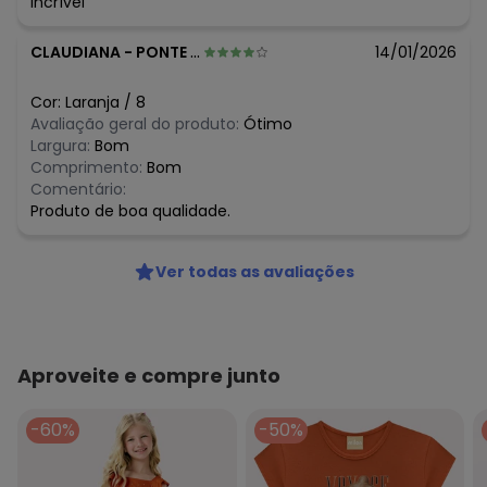
Incrível
R$ 29,16
julho/2026
R$ 29,16
junho/2026
CLAUDIANA
-
PONTE NOVA - MG
14/01/2026
R$ 29,16
maio/2026
R$ 36,45
abril/2026
R$ 43,74
março/2026
Cor:
Laranja
/
8
R$ 36,45
fevereiro/2026
Avaliação geral do produto:
Ótimo
Largura:
Bom
Comprimento:
Bom
Comentário:
Produto de boa qualidade.
Ver todas as avaliações
Aproveite e compre junto
-60%
-50%