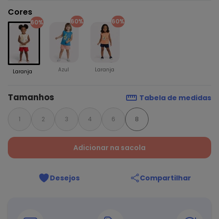
Cores
60%
60%
60%
Azul
Laranja
Laranja
Tamanhos
Tabela de medidas
1
2
3
4
6
8
Adicionar na sacola
Desejos
Compartilhar