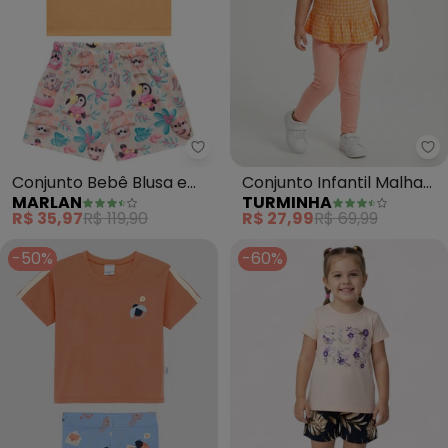
Marlan - Conjunto Bebê Blusa e 
Tu
Conjunto Bebê Blusa e
Conjunto Infantil Malha
MARLAN
TURMINHA
Shorts Cute Jungle
Tradic Cotton (Laranja)
R$ 35,97
R$ 119,90
R$ 27,99
R$ 69,99
(Laranja)
-50%
-60%