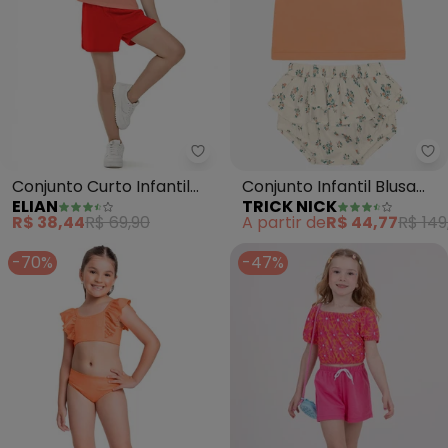
Elian - Conjunto Curto Infantil 
Tr
Conjunto Curto Infantil
Conjunto Infantil Blusa
ELIAN
TRICK NICK
Menina Solar (Laranja)
com Calcinha (Laranja)
R$ 38,44
R$ 69,90
A partir de
R$ 44,77
R$ 149
-70%
-47%