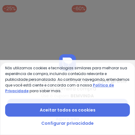
R$ 29,16
R$ 72,90
R$ 47,96
R$ 119,90
-25%
-60%
Nós utilizamos cookies e tecnologias similares para melhorar sua
experiência de compra, incluindo conteúdo relevante e
publicidade personalizada. Ao continuar navegando, entendemos
Compre pelo app e ganhe
12% OFF + frete grátis
que você está ciente e concorda com a nossa
Política de
na sua primeira compra
Privacidade
para saber mais.
Use o cupom
BEMVINDA
Rosa Azul - Conjunto Infantil Me
Ky
Conjunto Infantil Menina
Conjunto Infantil Menina
Baixar app Posthaus
Aceitar todos os cookies
ROSA AZUL
KYLY
Flores (Laranja)
em Algodão (Laranja)
R$ 29,90
R$ 39,99
R$ 28,36
R$ 70,90
Agora não
Configurar privacidade
-55%
-28%