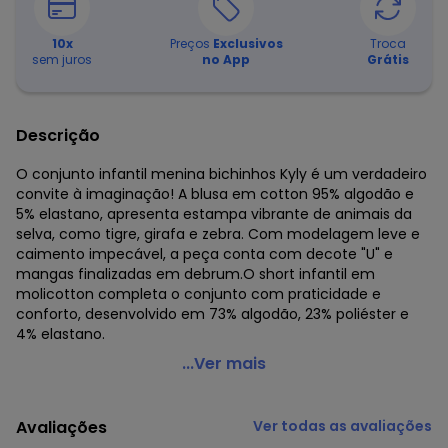
10
x
Preços
Exclusivos
Troca
sem juros
no App
Grátis
Descrição
O conjunto infantil menina bichinhos Kyly é um verdadeiro
convite à imaginação! A blusa em cotton 95% algodão e
5% elastano, apresenta estampa vibrante de animais da
selva, como tigre, girafa e zebra. Com modelagem leve e
caimento impecável, a peça conta com decote "U" e
mangas finalizadas em debrum.O short infantil em
molicotton completa o conjunto com praticidade e
conforto, desenvolvido em 73% algodão, 23% poliéster e
4% elastano.
Kyly - Conjunto Infantil Menina Bichinhos Laranja
...Ver mais
Código do produto: 8214419
Modelagem: Ampla
Avaliações
Ver todas as avaliações
Comprimento da Manga: Curta