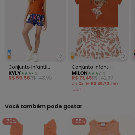
Kyly - Conjunto Infantil Menina 
Conju
Conjunto Infantil
Conjunto Infantil
KYLY
MILON
Menina Strass Laranja
Menina Folhas Milon
R$ 59,56
R$ 148,90
R$ 71,45
R$ 142,90
(Laranja)
ou
2x
de
R$ 35,72
sem
juros
Você também pode gostar
-70%
-55%