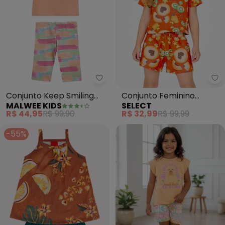
Malwee Kids - Conjunto Keep Smi
Se
Conjunto Keep Smiling
Conjunto Feminino
MALWEE KIDS
SELECT
com Glitter (Coral)
Infantil Blusa e Short
R$ 44,95
R$ 99,90
R$ 32,99
R$ 99,99
(Laranja)
-55%