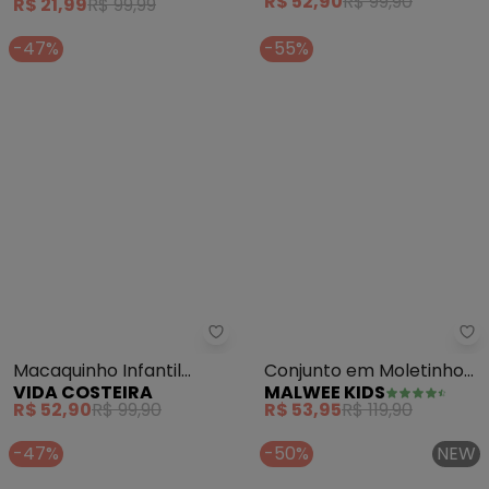
R$ 21,99
R$ 99,99
R$ 52,90
R$ 99,90
(Laranja)
-47%
-55%
Vida Costeira - Macaquinho Infan
Ma
Macaquinho Infantil
Conjunto em Moletinho
VIDA COSTEIRA
MALWEE KIDS
Alcinha Florais (Laranja)
Angel® (Coral)
R$ 52,90
R$ 99,90
R$ 53,95
R$ 119,90
-47%
-50%
NEW