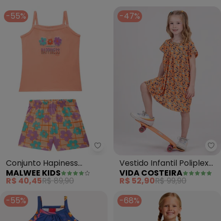
-55%
-47%
Malwee Kids - Conjunto Hapines
Conjunto Hapiness
Vestido Infantil Poliplex
MALWEE KIDS
VIDA COSTEIRA
(Coral)
Margaridas (Laranja)
R$ 40,45
R$ 89,90
R$ 52,90
R$ 99,90
-55%
-68%