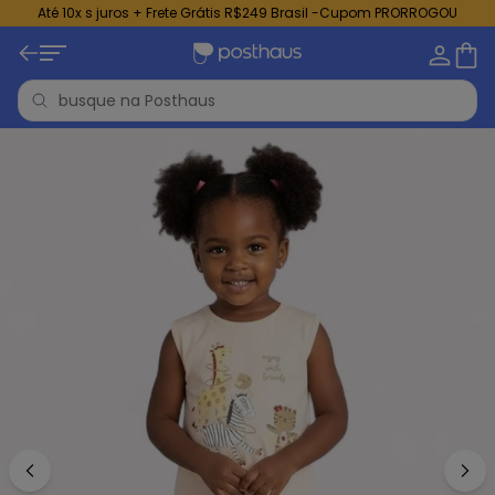
Até 10x s juros + Frete Grátis R$249 Brasil -Cupom PRORROGOU