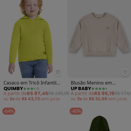
Quimby - Casaco em Tricô Infanti
Up
Casaco em Tricô Infantil
Blusão Menino em
QUIMBY
UP BABY
Menino (Verde)
Moletom Linho (Bege)
A partir de
R$ 87,46
R$ 249,90
A partir de
R$ 96,19
R$ 174,
ou
2x
de
R$ 43,73
sem
juros
ou
3x
de
R$ 32,06
sem
juros
-64%
-40%