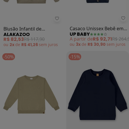
Up
Alakazoo - Blusão Infantil de M
Casaco Unissex Bebê em
Blusão Infantil de
UP BABY
ALAKAZOO
Tricot (Azul)
Moletom Menino (Bege)
A partir de
R$ 92,71
R$ 264,
R$ 82,53
R$ 117,90
ou
3x
de
R$ 30,90
sem
juros
ou
2x
de
R$ 41,26
sem
juros
-50%
-15%