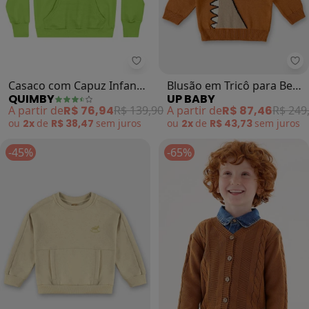
Quimby - Casaco com Capuz Infan
Up
Casaco com Capuz Infantil
Blusão em Tricô para Bebê
QUIMBY
UP BABY
Unissex (Verde)
Menino (Marrom)
A partir de
R$ 76,94
R$ 139,90
A partir de
R$ 87,46
R$ 249
ou
2x
de
R$ 38,47
sem
juros
ou
2x
de
R$ 43,73
sem
juros
-45%
-65%