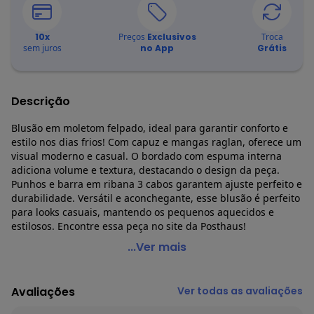
10
x
Preços
Exclusivos
Troca
sem juros
no App
Grátis
Descrição
Blusão em moletom felpado, ideal para garantir conforto e
estilo nos dias frios! Com capuz e mangas raglan, oferece um
visual moderno e casual. O bordado com espuma interna
adiciona volume e textura, destacando o design da peça.
Punhos e barra em ribana 3 cabos garantem ajuste perfeito e
durabilidade. Versátil e aconchegante, esse blusão é perfeito
para looks casuais, mantendo os pequenos aquecidos e
estilosos. Encontre essa peça no site da Posthaus!
Divertto - Blusão Raglan Menino Preto
...Ver mais
Código do produto: 7789483
Modelagem: Ampla
Avaliações
Ver todas as avaliações
Comprimento da manga: Longa
Decote frente: Redondo