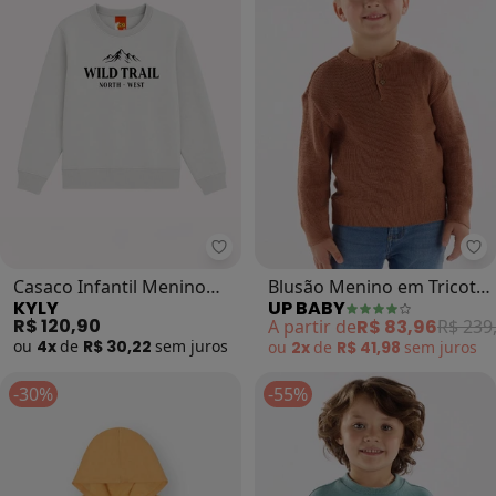
Kyly - Casaco Infantil Menino Lett
Up
Casaco Infantil Menino
Blusão Menino em Tricot
KYLY
UP BABY
Lettering (Cinza)
(Marrom)
R$ 120,90
A partir de
R$ 83,96
R$ 239
ou
4x
de
R$ 30,22
sem
juros
ou
2x
de
R$ 41,98
sem
juros
-30%
-55%