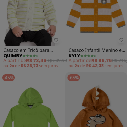
Quimby - Casaco em Tricô para B
Ky
Casaco em Tricô para
Casaco Infantil Menino em
QUIMBY
KYLY
Bebê Unissex (Verde)
Ursinho (Amarelo)
A partir de
R$ 73,46
R$ 209,90
A partir de
R$ 86,76
R$ 216
ou
2x
de
R$ 36,73
sem
juros
ou
2x
de
R$ 43,38
sem
juros
-45%
-65%