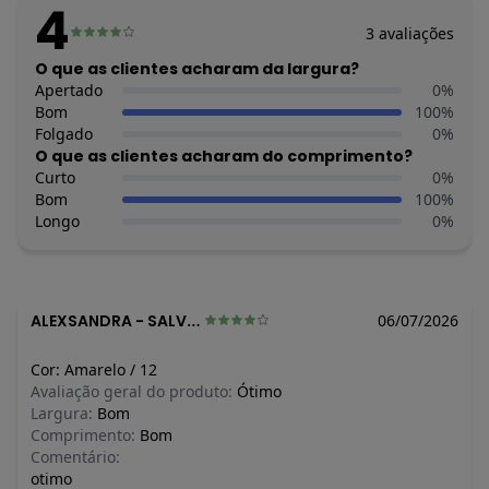
4
Fornecedor: ABRANGE INDÚSTRIA E COMÉRCIO DE CONFECÇ
3
avaliações
/ CNPJ 78.072.340/0019-4
Feito: Brasil
O que as clientes acharam da largura?
Cuidados para conservação do produto: Evite superfícies
Apertado
0
%
ásperas e manuseie com cuidado. Use fechos corretamente.
Bom
100
%
Armazene em local seco, arejado e longe do sol. Prefira
Folgado
0
%
cabides acolchoados ou dobre sem marcar.
O que as clientes acharam do comprimento?
Observação: Com capuz - Bordado frontal
Curto
0
%
Tecido: Moletom felpado
Bom
100
%
Composição: 100% algodão
Longo
0
%
Histórico de preços
O preço apresentado abaixo é o menor oferecido em algum
dia do mês, para o menor tamanho disponível.
ALEXSANDRA
-
SALVADOR - BA
06/07/2026
R$ 41,97
agosto/2026
R$ 41,97
julho/2026
Cor:
Amarelo
/
12
R$ 39,9
junho/2026
Avaliação geral do produto:
Ótimo
N/D*
maio/2026
Largura:
Bom
N/D*
abril/2026
Comprimento:
Bom
N/D*
março/2026
Comentário:
N/D*
fevereiro/2026
otimo