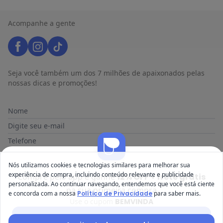
Acompanhe a gente
Seja você também um dos 7 milhões de apaixonados pelas
nossas dicas e promoções!
Nome
Digite seu e-mail
Telefone
Receber novidades
Nós utilizamos cookies e tecnologias similares para melhorar sua
experiência de compra, incluindo conteúdo relevante e publicidade
Compre pelo app e ganhe
12% OFF + frete grátis
personalizada. Ao continuar navegando, entendemos que você está ciente
Ao enviar o cadastro, você concorda com a nossa
Política de
na sua primeira compra
e concorda com a nossa
Política de Privacidade
para saber mais.
Privacidade
Use o cupom
BEMVINDA
Baixar app Posthaus