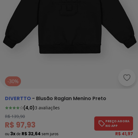
Dive
-30%
DIVERTTO
-
Blusão Raglan Menino Preto
(
4,0
)
3
avaliações
R$ 139,90
PREÇO AGORA
R$ 97,93
NO APP
3x
R$ 32,64
R$ 41,97
ou
de
sem juros