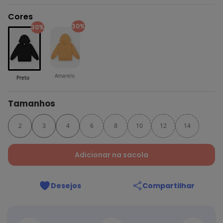
Cores
30%
30%
Amarelo
Preto
Tamanhos
2
3
4
6
8
10
12
14
Adicionar na sacola
Desejos
Compartilhar