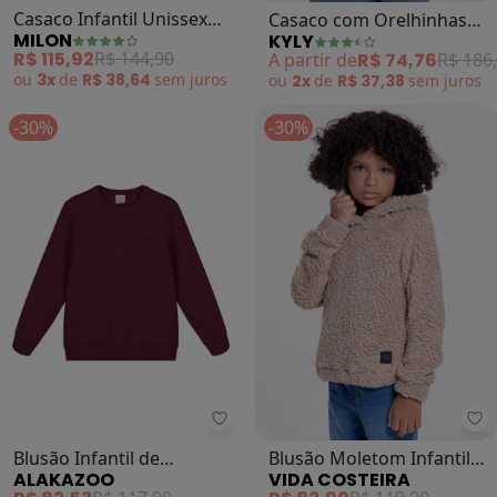
Casaco Infantil Unissex
Casaco com Orelhinhas
MILON
KYLY
(Marinho)
Infantil Menino (Azul)
R$ 115,92
R$ 144,90
A partir de
R$ 74,76
R$ 186
ou
3x
de
R$ 38,64
sem
juros
ou
2x
de
R$ 37,38
sem
juros
-30%
-30%
Alakazoo - Blusão Infantil de M
Vi
Blusão Infantil de
Blusão Moletom Infantil
ALAKAZOO
VIDA COSTEIRA
Moletom Menino
Pelinho (Bege)