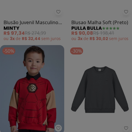
Minty - Blusão Juvenil Masculino 
Pu
Blusão Juvenil Masculino
Blusao Malha Soft (Preto)
MINTY
PULLA BULLA
(Preto)
R$ 97,34
R$ 274,99
R$ 90,08
R$ 198,41
ou
3x
de
R$ 32,44
sem
juros
ou
3x
de
R$ 30,02
sem
juros
-50%
-30%
Youccie - Casaco do Homem de F
Al