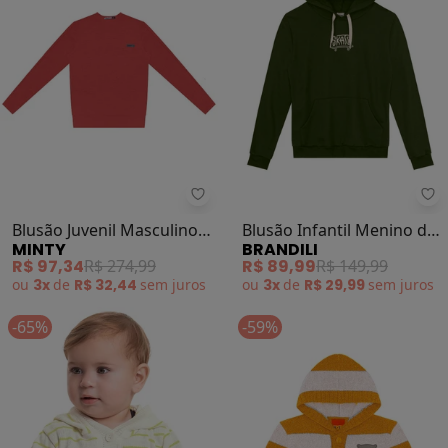
Minty - Blusão Juvenil Masculino
Br
Blusão Juvenil Masculino
Blusão Infantil Menino de
MINTY
BRANDILI
(Marrom)
Skate (Verde)
R$ 97,34
R$ 274,99
R$ 89,99
R$ 149,99
ou
3x
de
R$ 32,44
sem
juros
ou
3x
de
R$ 29,99
sem
juros
-65%
-59%