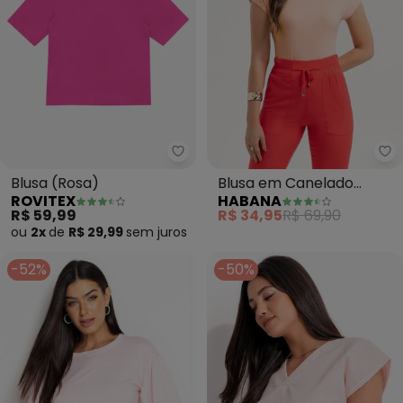
Rovitex - Blusa (Rosa)
Ha
Blusa (Rosa)
Blusa em Canelado
ROVITEX
HABANA
(Rosa)
R$ 59,99
R$ 34,95
R$ 69,90
ou
2x
de
R$ 29,99
sem
juros
-52%
-50%