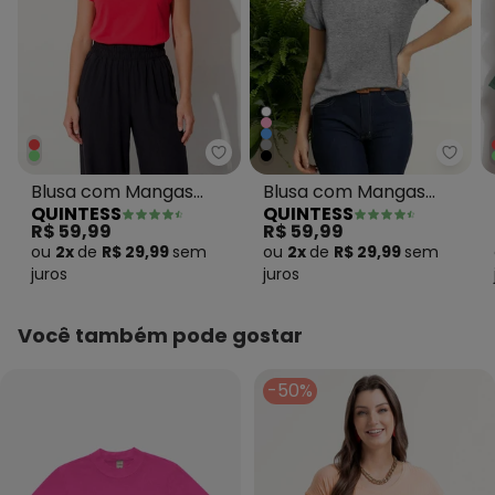
Quintess - Blusa com Mangas C
Quin
Blusa com Mangas
Blusa com Mangas
QUINTESS
QUINTESS
Curtas Bordô
Curtas Mescla
R$ 59,99
R$ 59,99
ou
2x
de
R$ 29,99
sem
ou
2x
de
R$ 29,99
sem
juros
juros
Você também pode gostar
-50%