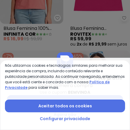
Infinita Cor - Blusa Feminina 10
Ro
Blusa Feminina 100%
Blusa Feminina
INFINITA COR
ROVITEX
Poliéster Básica (Rosa)
Viscotorcion com Bolso
R$ 16,99
R$ 59,99
R$ 59,99
(Rosa)
ou
2x
de
R$ 29,99
sem
juros
-7%
-45%
Nós utilizamos cookies e tecnologias similares para melhorar sua
experiência de compra, incluindo conteúdo relevante e
publicidade personalizada. Ao continuar navegando, entendemos
Compre pelo app e ganhe
12% OFF + frete grátis
que você está ciente e concorda com a nossa
Política de
na sua primeira compra
Privacidade
para saber mais.
Use o cupom
BEMVINDA
Baixar app Posthaus
Aceitar todos os cookies
Agora não
Configurar privacidade