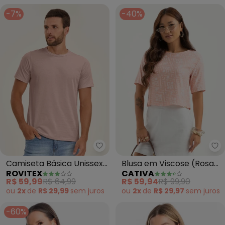
-7%
-40%
Rovitex - Camiseta Básica Uniss
Ca
Camiseta Básica Unissex
Blusa em Viscose (Rosa
ROVITEX
CATIVA
(Rosa)
Claro)
R$ 59,99
R$ 64,99
R$ 59,94
R$ 99,90
ou
2x
de
R$ 29,99
sem
juros
ou
2x
de
R$ 29,97
sem
juros
-60%