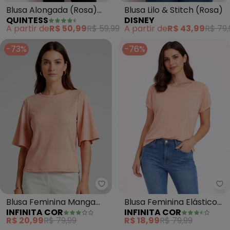
Blusa Alongada (Rosa)
Blusa Lilo & Stitch (Rosa)
QUINTESS
DISNEY
com Barra
A partir de
R$ 50,99
R$ 59,99
A partir de
R$ 43,99
R$ 79,
Arrendondada
-73%
-76%
Infinita Cor - Blusa Feminina 
In
Blusa Feminina Manga
Blusa Feminina Elástico
INFINITA COR
INFINITA COR
Gôde Ampla (Rosa)
nas Mangas (Rosa)
R$ 20,99
R$ 79,99
R$ 18,99
R$ 79,99