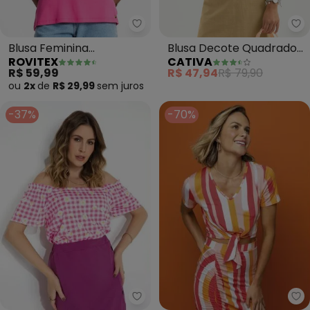
Rovitex - Blusa Feminina Viscot
Ca
Blusa Feminina
Blusa Decote Quadrado
ROVITEX
CATIVA
Viscotorcion Básica
em Cotton (Rosa)
R$ 59,99
R$ 47,94
R$ 79,90
(Rosa)
ou
2x
de
R$ 29,99
sem
juros
-37%
-70%
Moda Pop - Blusa (Xadrez Flora
Ma