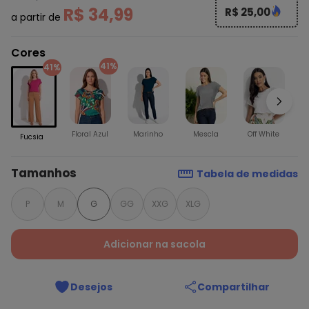
R$ 34,99
R$ 25,00
a partir de
Cores
41%
41%
Floral Azul
Marinho
Mescla
Off White
Fucsia
Tamanhos
Tabela de medidas
P
M
G
GG
XXG
XLG
Adicionar na sacola
Desejos
Compartilhar