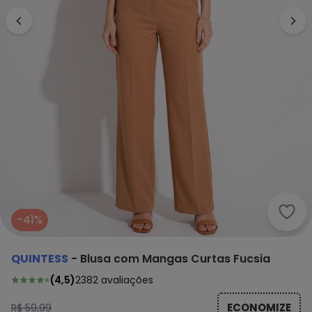
Quin
-41%
QUINTESS
-
Blusa com Mangas Curtas Fucsia
(
4,5
)
2382
avaliações
ECONOMIZE
R$ 59,99