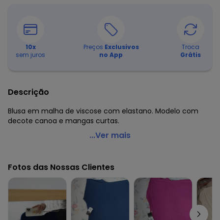
10
x
Preços
Exclusivos
Troca
sem juros
no App
Grátis
Descrição
Blusa em malha de viscose com elastano. Modelo com
decote canoa e mangas curtas.
Quintess - Blusa com Mangas Curtas Fucsia
...Ver mais
Código do produto: 3598385
Modelagem: Solto
Fotos das Nossas Clientes
Comprimento da manga: Curta
Decote frente: Canoa
Tecido: Malha
Composição: 96% viscose 4% elastano
Histórico de preços