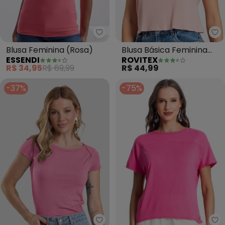
Essendi - Blusa Feminina (Rosa)
Ro
Blusa Feminina (Rosa)
Blusa Básica Feminina
ESSENDI
ROVITEX
Viscotorcion (Rosa)
R$ 34,95
R$ 69,99
R$ 44,99
-37%
-75%