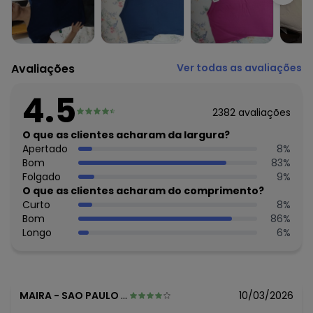
O preço apresentado abaixo é o menor oferecido em
algum dia do mês, para o menor tamanho disponível.
N/D*
agosto/2026
R$ 29,99
julho/2026
Avaliações
Ver todas as avaliações
R$ 29,99
junho/2026
R$ 49,99
maio/2026
4.5
R$ 49,99
abril/2026
2382
avaliações
R$ 49,99
março/2026
R$ 44,99
O que as clientes acharam da largura?
fevereiro/2026
Apertado
8
%
Bom
83
%
Folgado
9
%
O que as clientes acharam do comprimento?
Curto
8
%
Bom
86
%
Longo
6
%
MAIRA
-
SAO PAULO - SP
10/03/2026