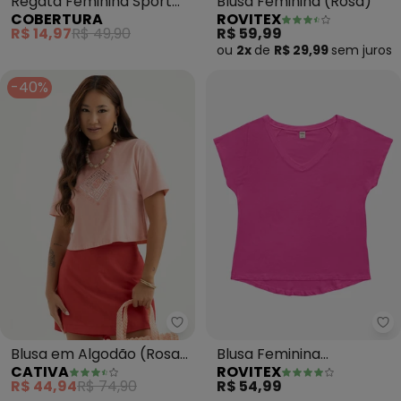
Regata Feminina Sport
Blusa Feminina (Rosa)
COBERTURA
ROVITEX
(Rosa)
R$ 14,97
R$ 49,90
R$ 59,99
ou
2x
de
R$ 29,99
sem
juros
-40%
Cativa - Blusa 
Ro
Blusa em Algodão (Rosa
Blusa Feminina
CATIVA
ROVITEX
Claro)
Viscotorcion (Rosa)
R$ 44,94
R$ 74,90
R$ 54,99