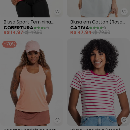
Cobertura - Blusa Sport Femini
Blusa Sport Feminina
Blusa em Cotton (Rosa
COBERTURA
CATIVA
(Rosa)
Claro)
R$ 14,97
R$ 49,90
R$ 47,94
R$ 79,90
-70%
Ro