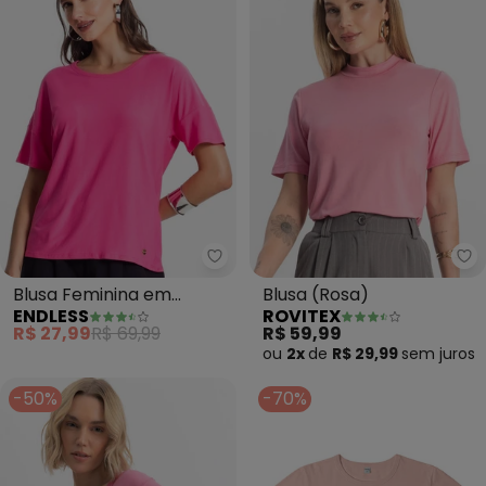
Endless - Blusa Feminina em Vi
Ro
Blusa Feminina em
Blusa (Rosa)
ENDLESS
ROVITEX
Viscose (Rosa)
R$ 27,99
R$ 69,99
R$ 59,99
ou
2x
de
R$ 29,99
sem
juros
-50%
-70%