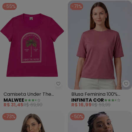
-55%
-71%
Malwee - Camiseta Under The 
In
Camiseta Under The
Blusa Feminina 100%
MALWEE
INFINITA COR
Shade em Malha (Fúcsia)
Poliéster Básica (Rosa)
R$ 31,45
R$ 69,90
R$ 16,99
R$ 59,99
-73%
-50%