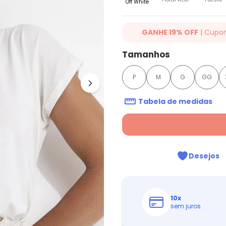
Off White
GANHE 19% OFF
| Cupo
Ganhe 19% OFF Extra em qualqu
Tamanhos
cupom: QUINTESS19. Válido para
até 07/08/2026.
P
M
G
GG
Tabela de medidas
Desejos
10
x
sem juros