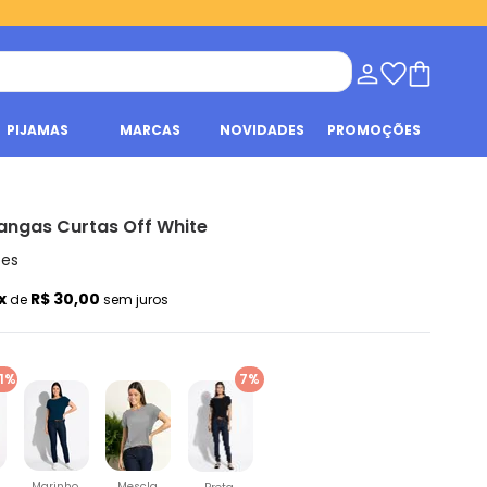
PIJAMAS
MARCAS
NOVIDADES
PROMOÇÕES
angas Curtas Off White
ões
x
R$ 30,00
de
sem juros
1%
7%
Marinho
Mescla