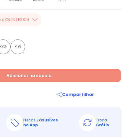
Preta
m: QUINTESS19
er valor, usando o
 toda loja Quintess,
XXG
XLG
Adicionar na sacola
Compartilhar
Preços
Exclusivos
Troca
no App
Grátis