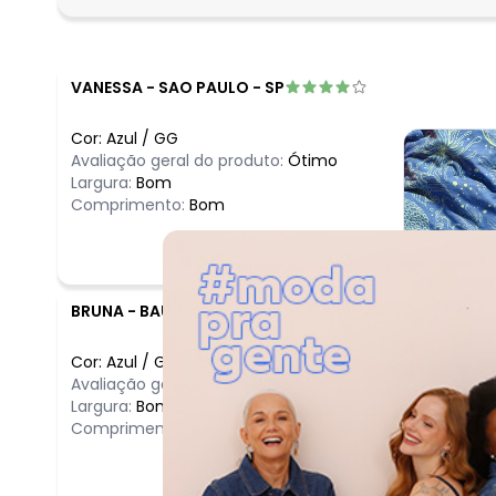
VANESSA
-
SAO PAULO - SP
Cor:
Azul
/
GG
Avaliação geral do produto:
Ótimo
Largura:
Bom
Comprimento:
Bom
BRUNA
-
BAURU - SP
Cor:
Azul
/
GG
Avaliação geral do produto:
Bom
Largura:
Bom
Comprimento:
Longo