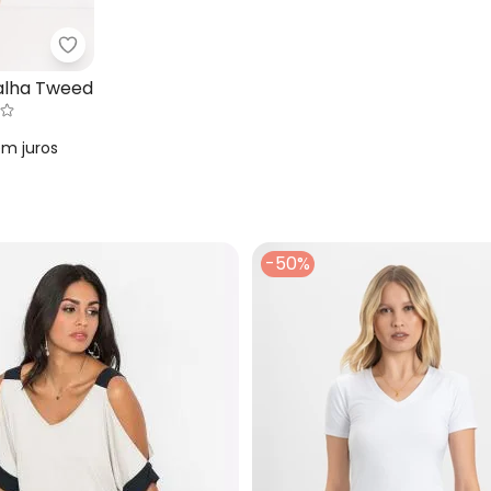
rez em Malha Canelada
Quintess - Calça Bege em Malha Tweed
alha Tweed
em
juros
-50%