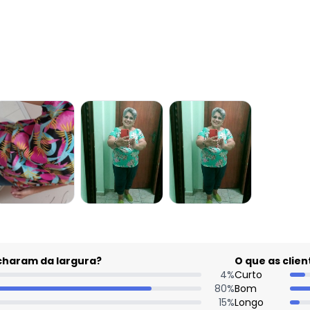
acharam da largura?
O que as cli
4
%
Curto
80
%
Bom
15
%
Longo