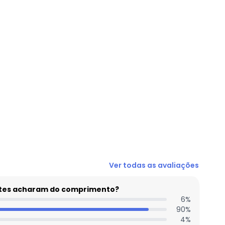
Ver todas as avaliações
entes acharam do comprimento?
6
%
90
%
4
%