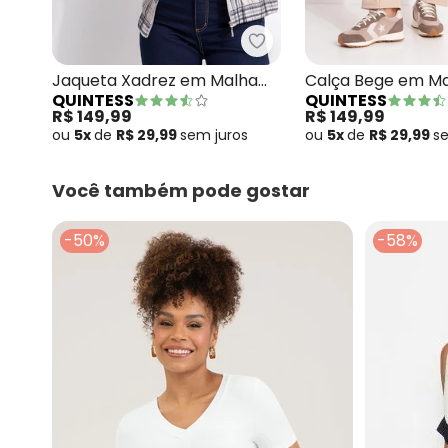
Quintess - Jaqueta Xad
Jaqueta Xadrez em Malha
Calça Bege em M
QUINTESS
QUINTESS
Canelada
R$ 149,99
R$ 149,99
ou
5x
de
R$ 29,99
sem
juros
ou
5x
de
R$ 29,99
s
Você também pode gostar
-50%
-58%