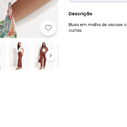
Descrição
Blusa em malha de viscose 
Quintess - Blusa com Mangas Curta
curtas.