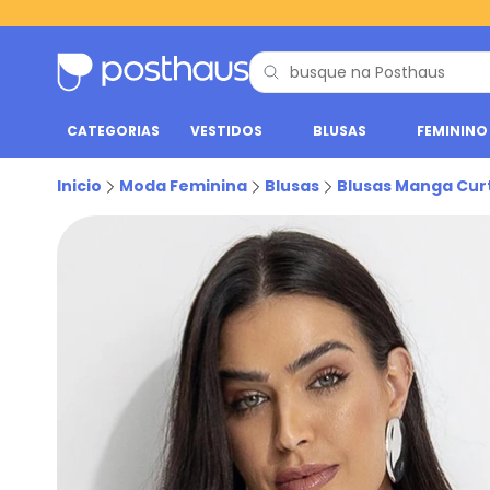
CATEGORIAS
VESTIDOS
BLUSAS
FEMININO
Inicio
Moda Feminina
Blusas
Blusas Manga Cur