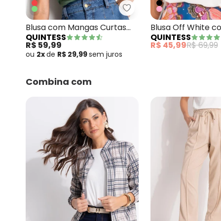
Quintess - Blusa com Ma
Blusa com Mangas Curtas
Blusa Off White 
QUINTESS
QUINTESS
Verde Militar
V e Bolso Frontal
R$ 59,99
R$ 45,99
R$ 69,99
ou
2x
de
R$ 29,99
sem
juros
Combina com