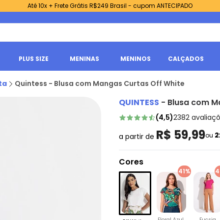
Até 10x + Frete Grátis R$249 Brasil - cupom ANTECIPADO
PLUS SIZE
MENINAS
MENINOS
CALÇADOS
ta
Quintess - Blusa com Mangas Curtas Off White
QUINTESS
-
Blusa com M
(
4,5
)
2382
avaliaç
R$ 59,99
2
ou
a partir de
Cores
41%
4
Floral Azul
Fucsia