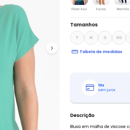
Floral Azul
Fucsia
Marinho
Tamanhos
P
M
G
GG
Tabela de medidas
10
x
sem juros
Descrição
Blusa em malha de viscose 