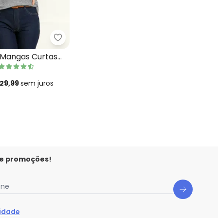
r
a com Mangas Curtas Bordô
Quintess - Blusa com Mangas Curtas Mes
 Mangas Curtas
 29,99
sem
juros
 e promoções!
one
cidade