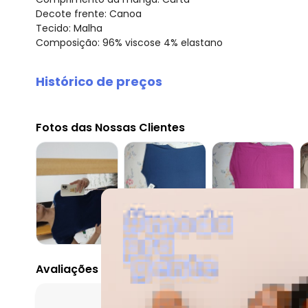
Decote frente: Canoa
Tecido: Malha
Composição: 96% viscose 4% elastano
Histórico de preços
O preço apresentado abaixo é o menor oferecido em al
agosto/2026
Fotos das Nossas Clientes
julho/2026
junho/2026
maio/2026
abril/2026
março/2026
fevereiro/2026
Avaliações
O que as clientes 