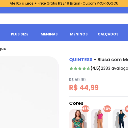
Até 10x s juros + Frete Grátis R$249 Brasil -Cupom PRORROGOU
PLUS SIZE
MENINAS
MENINOS
CALÇADOS
gua
QUINTESS
-
Blusa com M
(
4,5
)
2383
avaliaç
R$ 59,99
R$ 44,99
Cores
45%
50%
1