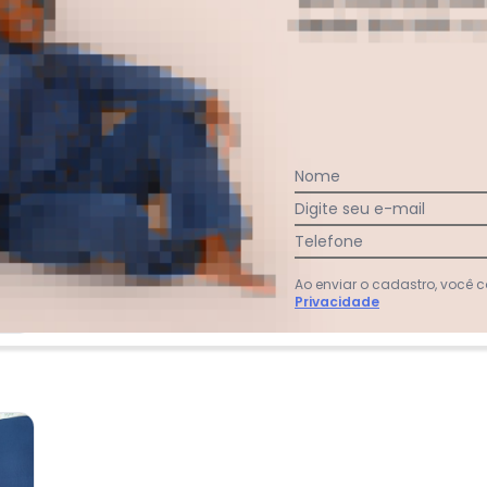
8
%
Curto
83
%
Bom
9
%
Longo
Nome
Digite seu e-mail
Telefone
Ao enviar o cadastro, você
Privacidade