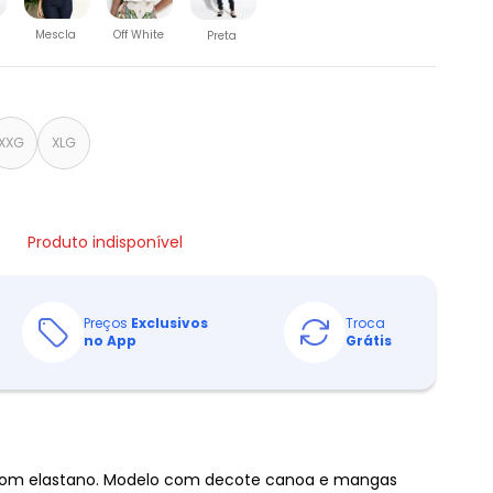
Mescla
Off White
Preta
XXG
XLG
Produto indisponível
Preços
Exclusivos
Troca
no App
Grátis
com elastano. Modelo com decote canoa e mangas