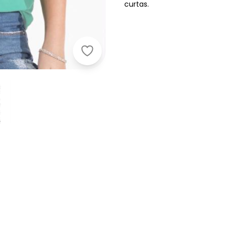
curtas.
Quintess - Blusa com Mangas Curt