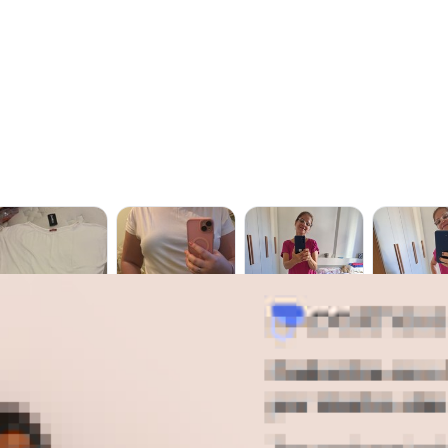
gum dia do mês, para o menor tamanho disponível.
acharam da largura?
O que as cli