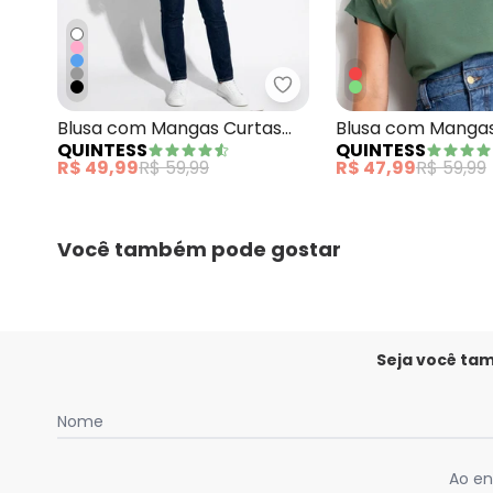
Quintess - Blusa com M
Blusa com Mangas Curtas
Blusa com Mangas
QUINTESS
QUINTESS
Marinho
Verde Militar
R$ 49,99
R$ 59,99
R$ 47,99
R$ 59,99
Você também pode gostar
Seja você ta
Nome
Ao en