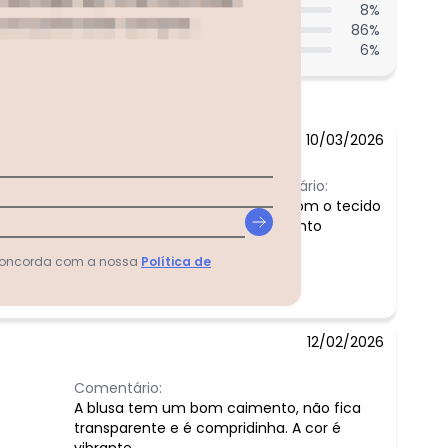
8
%
86
%
6
%
10/03/2026
Comentário:
muito bom o tecido
e caimento
 concorda com a nossa
Política de
12/02/2026
Comentário:
A blusa tem um bom caimento, não fica
transparente e é compridinha. A cor é
vibrante.