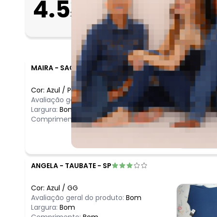
4.5
Apertado
2383
avaliações
Bom
Folgado
MAIRA
-
SAO PAULO - SP
Cor:
Azul
/
P
Avaliação geral do produto:
Ótimo
Largura:
Bom
Comprimento:
Bom
ANGELA
-
TAUBATE - SP
Cor:
Azul
/
GG
Avaliação geral do produto:
Bom
Largura:
Bom
Comprimento:
Bom