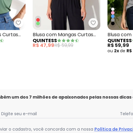
angas Curtas Marinho
Quintess - Blusa com Mangas Curtas Verde Milita
Quintess - Blus
 Curtas
Blusa com Mangas Curtas
Blusa com
QUINTESS
QUINTESS
Bordô
Mescla
R$ 47,99
R$ 59,99
R$ 59,99
ou
2x
de
R$
mbém um dos 7 milhões de apaixonados pelas nossas dicas
Digite seu e-mail
Telef
viar o cadastro, você concorda com a nossa
Política de Priva