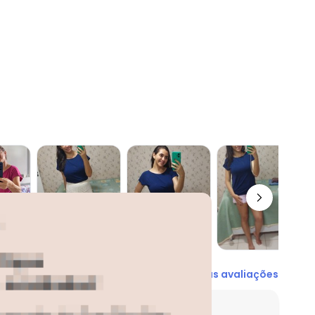
N/D*
N/D*
R$ 29,99
N/D*
R$ 39,99
R$ 57,99
R$ 43,99
Ver todas as avaliações
entes acharam do comprimento?