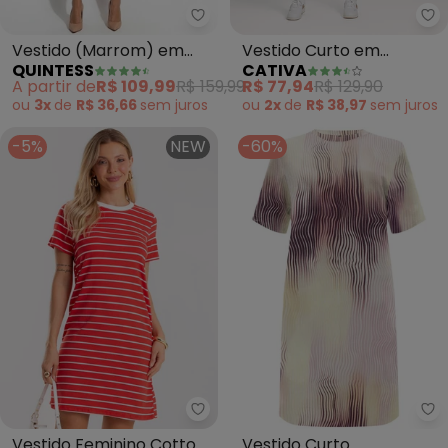
Quintess - Vestido (Marrom) e
Ca
Vestido (Marrom) em
Vestido Curto em
QUINTESS
CATIVA
Malha Suede
Algodão (Marrom Claro)
A partir de
R$ 109,99
R$ 159,99
R$ 77,94
R$ 129,90
ou
3x
de
R$ 36,66
sem
juros
ou
2x
de
R$ 38,97
sem
juros
-5%
NEW
-60%
Rovitex - Vestido Feminino Cot
Lu
Vestido Feminino Cotton
Vestido Curto