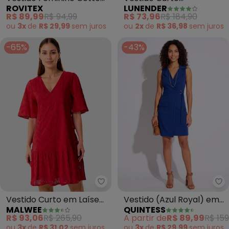
ROVITEX
LUNENDER
Listrado (Vermelho)
Estampado Bolsos em
R$ 89,99
R$ 94,99
R$ 73,96
R$ 184,90
Malha (Roxo)
ou
3x
de
R$ 29,99
sem
juros
ou
2x
de
R$ 36,98
sem
juros
-65%
-43%
Malwee - Vestido Curto em Laí
Qu
Vestido Curto em Laíse
Vestido (Azul Royal) em
MALWEE
QUINTESS
(Vermelho Escuro)
Bengaline
R$ 93,06
R$ 265,90
A partir de
R$ 89,99
R$ 159
ou
3x
de
R$ 31,02
sem
juros
ou
3x
de
R$ 29,99
sem
juros