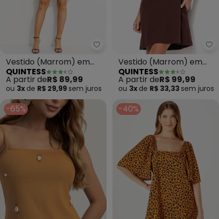
Quintess - Vestido (Marrom) e
Qu
Vestido (Marrom) em
Vestido (Marrom) em
QUINTESS
QUINTESS
Malha Crepe
Moletinho
A partir de
R$ 89,99
A partir de
R$ 99,99
ou
3x
de
R$ 29,99
sem
juros
ou
3x
de
R$ 33,33
sem
juros
-65%
-40%