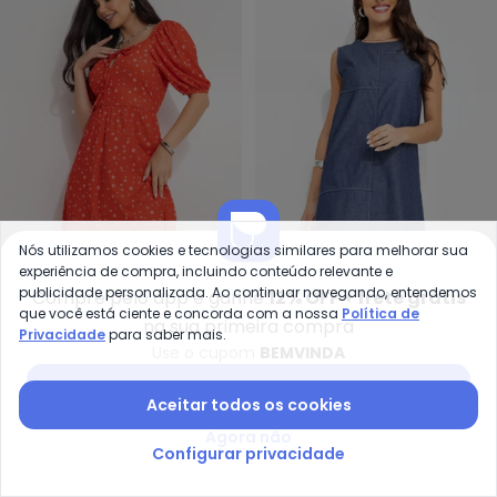
Nós utilizamos cookies e tecnologias similares para melhorar sua
experiência de compra, incluindo conteúdo relevante e
Quintess - Vestido Curto Libe
Bi
publicidade personalizada. Ao continuar navegando, entendemos
Compre pelo app e ganhe
12% OFF + frete grátis
Vestido Curto Liberty
Vestido (Azul) em Jeans
que você está ciente e concorda com a nossa
Política de
na sua primeira compra
QUINTESS
BIMINI
Privacidade
para saber mais.
Vermelho com Mangas
Leve
A partir de
R$ 73,99
R$ 139,99
A partir de
R$ 65,99
R$ 119
Use o cupom
BEMVINDA
Bufantes e Decote
ou
2x
de
R$ 36,99
sem
juros
ou
2x
de
R$ 32,99
sem
juros
Baixar app Posthaus
Quadrado
Aceitar todos os cookies
-50%
-18%
Agora não
Configurar privacidade