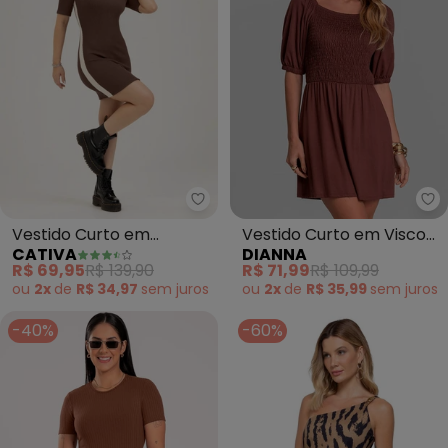
Cativa - Vestido Curto em Can
Di
Vestido Curto em
Vestido Curto em Visco
CATIVA
DIANNA
Canelado (Marrom
Maquinetada (Marrom)
R$ 69,95
R$ 139,90
R$ 71,99
R$ 109,99
Escuro)
ou
2x
de
R$ 34,97
sem
juros
ou
2x
de
R$ 35,99
sem
juros
-40%
-60%