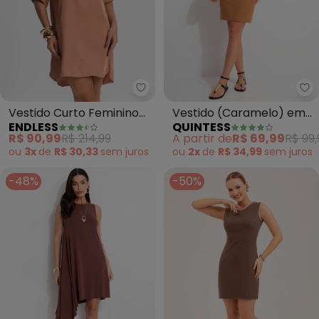
Endless - Vestido Curto Femini
Qu
Vestido Curto Feminino
Vestido (Caramelo) em
ENDLESS
QUINTESS
(Marrom)
Malha Tweed
R$ 90,99
R$ 214,99
A partir de
R$ 69,99
R$ 99,
ou
3x
de
R$ 30,33
sem
juros
ou
2x
de
R$ 34,99
sem
juros
-48%
-50%