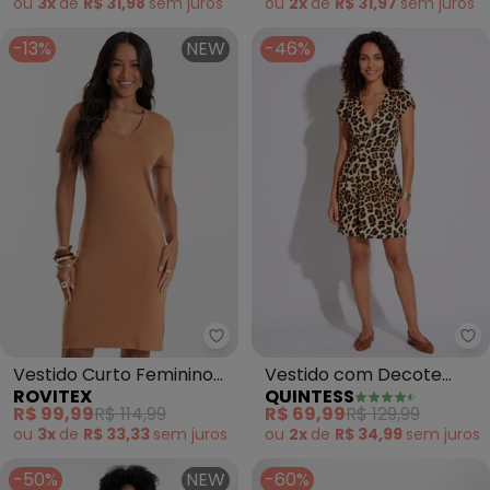
ou
3x
de
R$ 31,98
sem
juros
ou
2x
de
R$ 31,97
sem
juros
-13%
NEW
-46%
Rovitex - Vestido Curto Femin
Qu
Vestido Curto Feminino
Vestido com Decote
ROVITEX
QUINTESS
Ribana Canelada
Transpassado (Onça)
R$ 99,99
R$ 114,99
R$ 69,99
R$ 129,99
(Marrom)
ou
3x
de
R$ 33,33
sem
juros
ou
2x
de
R$ 34,99
sem
juros
-50%
NEW
-60%