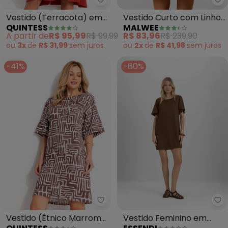
Quintess - Vestido (Terracota)
Ma
Vestido (Terracota) em
Vestido Curto com Linho
QUINTESS
MALWEE
Malha de Viscose
(Verde)
A partir de
R$ 95,99
R$ 99,99
R$ 83,96
R$ 239,90
ou
3x
de
R$ 31,99
sem
juros
ou
2x
de
R$ 41,98
sem
juros
-41%
-60%
Quintess - Vestido (Étnico Mar
Es
Vestido (Étnico Marrom)
Vestido Feminino em