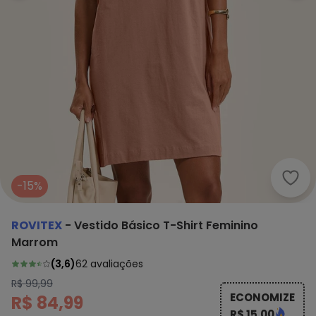
Rovi
-15%
ROVITEX
-
Vestido Básico T-Shirt Feminino
Marrom
(
3,6
)
62
avaliações
R$ 99,99
ECONOMIZE
R$ 84,99
R$ 15,00