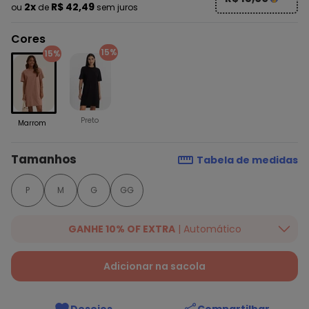
2x
R$ 42,49
ou
de
sem juros
Cores
15%
15%
Preto
Marrom
Tamanhos
Tabela de medidas
P
M
G
GG
GANHE 10% OF EXTRA
| Automático
Ganhe 10% OFF em lista selecionada. Valido até 16/07/2026.
Desconto aplicado na finalização da compra.
Ver mais
Adicionar na sacola
produtos da campanha!