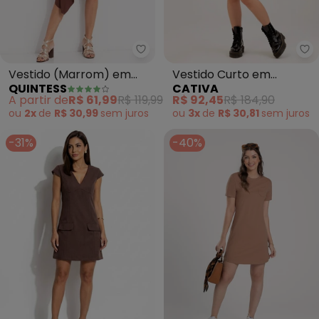
Quintess - Vestido (Marrom) e
Ca
Vestido (Marrom) em
Vestido Curto em
QUINTESS
CATIVA
Malha de Viscose
Moletom (Marrom
A partir de
R$ 61,99
R$ 119,99
R$ 92,45
R$ 184,90
Escuro)
ou
2x
de
R$ 30,99
sem
juros
ou
3x
de
R$ 30,81
sem
juros
-31%
-40%