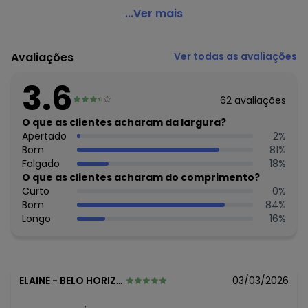
Rovitex - Vestido Básico T-Shirt Feminino Marrom
...Ver mais
Código do produto: 7426008
Fornecedor: ROVITEX IND E COM DE MALHAS LTDA / CNPJ
Avaliações
Ver todas as avaliações
79.233.672/0010-98
Feito: Brasil
3.6
Cuidados para conservação do produto: Lavar na
62
avaliações
temperatura máxima de 40°.
Não usar alvejante.
O que as clientes acharam da largura?
Usar secadora na temperatura mínima.
Apertado
2
%
Secar na sombra.
Bom
81
%
Passar na temperatura média.
Folgado
18
%
Não lavar a seco.
O que as clientes acharam do comprimento?
Tecido: Meia Malha
Curto
0
%
Composição: Peca Total 100% Algodao
Bom
84
%
Longo
16
%
ELAINE
-
BELO HORIZONTE - MG
03/03/2026