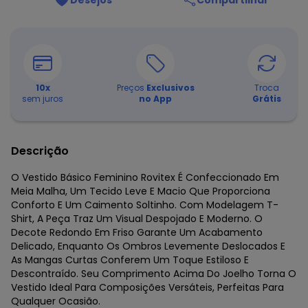
Desejos
Compartilhar
10
x
Preços
Exclusivos
Troca
sem juros
no App
Grátis
Descrição
O Vestido Básico Feminino Rovitex É Confeccionado Em
Meia Malha, Um Tecido Leve E Macio Que Proporciona
Conforto E Um Caimento Soltinho. Com Modelagem T-
Shirt, A Peça Traz Um Visual Despojado E Moderno. O
Decote Redondo Em Friso Garante Um Acabamento
Delicado, Enquanto Os Ombros Levemente Deslocados E
As Mangas Curtas Conferem Um Toque Estiloso E
Descontraído. Seu Comprimento Acima Do Joelho Torna O
Vestido Ideal Para Composições Versáteis, Perfeitas Para
Qualquer Ocasião.