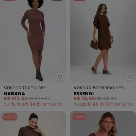
Es
Vestido Curto em
Vestido Feminino em
HABANA
ESSENDI
Canelado (Marrom
Moletinho (Marrom)
R$ 102,45
R$ 204,90
R$ 75,95
R$ 189,99
Escuro)
ou
3x
de
R$ 34,15
sem
juros
ou
2x
de
R$ 37,97
sem
juros
-50%
-34%