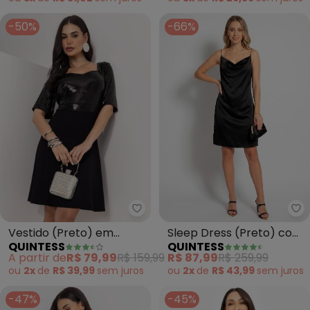
-50%
-66%
Qu
Quintess - Vestido (Preto) em 
Sleep Dress (Preto) com
Vestido (Preto) em
QUINTESS
QUINTESS
Alças de Corrente
Paetê e Malha de Viscose
R$ 87,99
R$ 259,99
A partir de
R$ 79,99
R$ 159,99
ou
2x
de
R$ 43,99
sem
juros
ou
2x
de
R$ 39,99
sem
juros
-47%
-45%