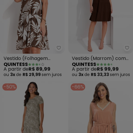
Quintess - Vestido (Folhagem 
Qu
Vestido (Folhagem
Vestido (Marrom) com
QUINTESS
QUINTESS
Marrom)
Camadas
A partir de
R$ 89,99
A partir de
R$ 99,99
ou
3x
de
R$ 29,99
sem
juros
ou
3x
de
R$ 33,33
sem
juros
-50%
-66%