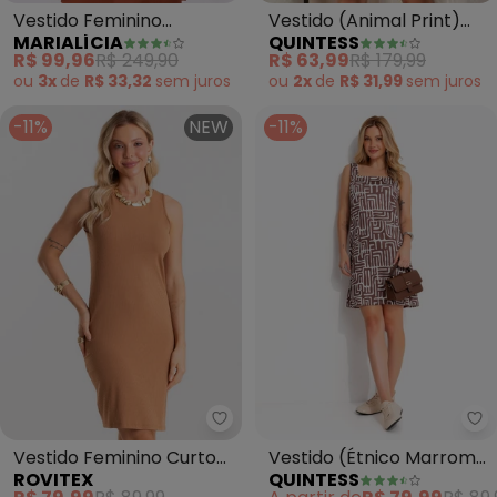
Vestido (Animal Print)
Vestido Feminino
QUINTESS
MARIALÍCIA
em Crepe Plano
Transpassado (Marrom)
R$ 63,99
R$ 179,99
R$ 99,96
R$ 249,90
ou
2x
de
R$ 31,99
sem
juros
ou
3x
de
R$ 33,32
sem
juros
-11%
NEW
-11%
Rovitex - Vestido Feminino Cur
Qu
Vestido Feminino Curto
Vestido (Étnico Marrom)
ROVITEX
QUINTESS
Básico Ribana (Marrom)
em Malha Fria