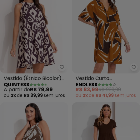
Quintess - Vestido (Étnico Bicol
En
Vestido (Étnico Bicolor)
Vestido Curto
QUINTESS
ENDLESS
em Malha Fria
Estampado (Marrom)
A partir de
R$ 79,99
R$ 83,99
R$ 239,99
ou
2x
de
R$ 39,99
sem
juros
ou
2x
de
R$ 41,99
sem
juros