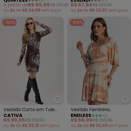
QUINTESS
ESSENDI
em Malha Fria
Viscose (Marrom)
A partir de
R$ 69,99
R$ 119,99
R$ 67,94
R$ 169,99
ou
2x
de
R$ 34,99
sem
juros
ou
2x
de
R$ 33,97
sem
juros
-50%
-64%
En
C
Vestido Curto em Tule
Vestido Feminino
CATIVA
ENDLESS
(Marrom Escuro)
Estampado (Marrom)
R$ 99,95
R$ 199,90
R$ 66,99
R$ 189,99
ou
3x
de
R$ 33,31
sem
juros
ou
2x
de
R$ 33,49
sem
juros