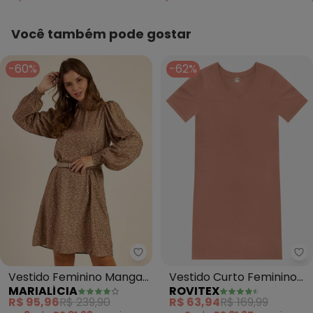
Você também pode gostar
-60%
-62%
Marialícia - Vestido Feminino 
Ro
Vestido Feminino Manga
Vestido Curto Feminino
MARIALÍCIA
ROVITEX
Longa Floral (Marrom)
Ribana de Viscose
R$ 95,96
R$ 239,90
R$ 63,94
R$ 169,99
(Marrom)