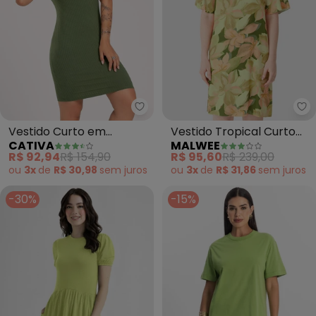
Cativa - Vestido Curto em Can
Ma
Vestido Curto em
Vestido Tropical Curto
CATIVA
MALWEE
Canelado (Verde)
Amplo em Viscolinho
R$ 92,94
R$ 154,90
R$ 95,60
R$ 239,00
(Verde)
ou
3x
de
R$ 30,98
sem
juros
ou
3x
de
R$ 31,86
sem
juros
-30%
-15%