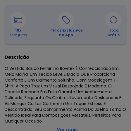
10
x
Preços
Exclusivos
Troca
sem juros
no App
Grátis
Descrição
O Vestido Básico Feminino Rovitex É Confeccionado Em
Meia Malha, Um Tecido Leve E Macio Que Proporciona
Conforto E Um Caimento Soltinho. Com Modelagem T-
Shirt, A Peça Traz Um Visual Despojado E Moderno. O
Decote Redondo Em Friso Garante Um Acabamento
Delicado, Enquanto Os Ombros Levemente Deslocados E
As Mangas Curtas Conferem Um Toque Estiloso E
Descontraído. Seu Comprimento Acima Do Joelho Torna O
Vestido Ideal Para Composições Versáteis, Perfeitas Para
Qualquer Ocasião.
Rovitex - Vestido Básico T-Shirt Feminino Verde
...Ver mais