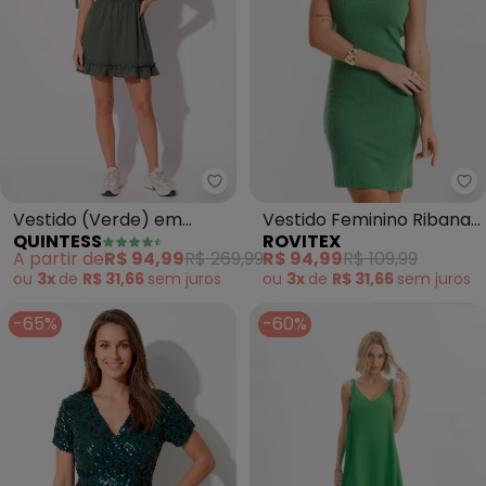
Quintess - Vestido (Verde) em 
Ro
Vestido (Verde) em
Vestido Feminino Ribana
QUINTESS
ROVITEX
Crepe Plano
Curto (Verde)
A partir de
R$ 94,99
R$ 269,99
R$ 94,99
R$ 109,99
ou
3x
de
R$ 31,66
sem
juros
ou
3x
de
R$ 31,66
sem
juros
-65%
-60%