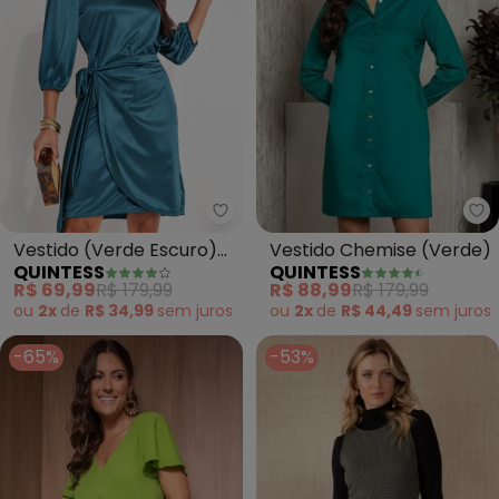
Qu
Quintess - Vestido (Verde Escu
Vestido Chemise (Verde)
Vestido (Verde Escuro)
QUINTESS
QUINTESS
em Malha Acetinada
R$ 88,99
R$ 179,99
R$ 69,99
R$ 179,99
ou
2x
de
R$ 44,49
sem
juros
ou
2x
de
R$ 34,99
sem
juros
-65%
-53%