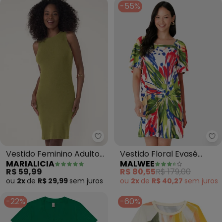
-55%
Marialicia - Vestido Feminino A
Ma
Vestido Feminino Adulto
Vestido Floral Evasê
MARIALICIA
MALWEE
(Verde)
Canelado (Verde)
R$ 59,99
R$ 80,55
R$ 179,00
ou
2x
de
R$ 29,99
sem
juros
ou
2x
de
R$ 40,27
sem
juros
-22%
-60%