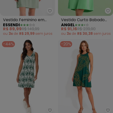
Essendi - Vestido Feminino em 
An
Vestido Feminino em
Vestido Curto Babado
ESSENDI
ANGEL
Viscose (Verde)
Malhão (Verde)
R$ 89,99
R$ 149,99
R$ 91,16
R$ 239,90
ou
3x
de
R$ 29,99
sem
juros
ou
3x
de
R$ 30,38
sem
juros
-44%
-20%
Malwee - Vestido Curto Evasê 
Qu