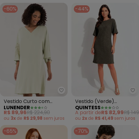
-60%
-44%
Lunender - Vestido Curto com 
Qu
Vestido Curto com
Vestido (Verde)
LUNENDER
QUINTESS
Mangas Amplas e
Canelado com Lurex
R$ 89,96
R$ 224,90
A partir de
R$ 82,99
R$ 149
(Verde)
ou
3x
de
R$ 29,98
sem
juros
ou
2x
de
R$ 41,49
sem
juros
-65%
-70%