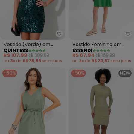
Quintess - Vestido (Verde) em
Es
Vestido (Verde) em
Vestido Feminino em
QUINTESS
ESSENDI
Paetê Transpassado
Viscose (Verde)
R$ 107,99
R$ 309,99
R$ 67,94
R$ 169,99
ou
3x
de
R$ 35,99
sem
juros
ou
2x
de
R$ 33,97
sem
juros
-60%
-50%
NEW