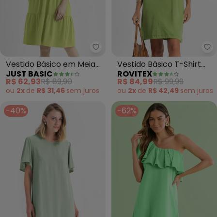
Just Basic - Vestido Básico em
Ro
Vestido Básico em Meia
Vestido Básico T-Shirt
JUST BASIC
ROVITEX
Malha (Verde)
Feminino (Verde)
R$ 62,93
R$ 89,90
R$ 84,99
R$ 99,99
ou
2x
de
R$ 31,46
sem
juros
ou
2x
de
R$ 42,49
sem
juros
-40%
-62%