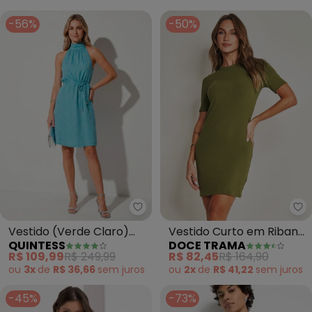
-56%
-50%
Quintess - Vestido (Verde Clar
Do
Vestido (Verde Claro)
Vestido Curto em Ribana
QUINTESS
DOCE TRAMA
em Tecido Jacquard
com Caimento Slim
R$ 109,99
R$ 249,99
R$ 82,45
R$ 164,90
(Verde)
ou
3x
de
R$ 36,66
sem
juros
ou
2x
de
R$ 41,22
sem
juros
-45%
-73%