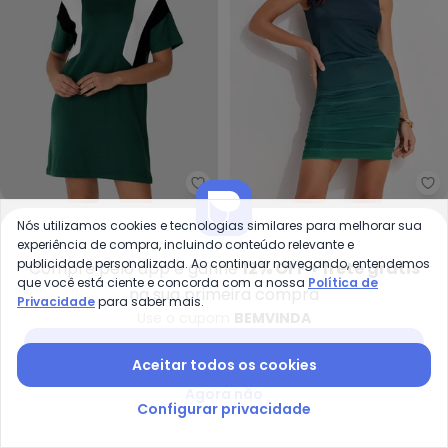
Malwee - Vestido Curto Amplo e
Qu
Vestido Curto Amplo em
Vestido (Degradê Tie
Nós utilizamos cookies e tecnologias similares para melhorar sua
MALWEE
QUINTESS
Viscolinho (Verde Militar)
Dye) em Tule
experiência de compra, incluindo conteúdo relevante e
R$ 80,55
R$ 179,00
A partir de
R$ 79,99
R$ 149
publicidade personalizada. Ao continuar navegando, entendemos
Compre pelo app e ganhe
12% OFF + frete grátis
ou
2x
de
R$ 40,27
sem
juros
ou
2x
de
R$ 39,99
sem
juros
que você está ciente e concorda com a nossa
Política de
na sua primeira compra
Privacidade
para saber mais.
-60%
-14%
Use o cupom
BEMVINDA
Baixar app Posthaus
Aceitar todos os cookies
Agora não
Configurar privacidade