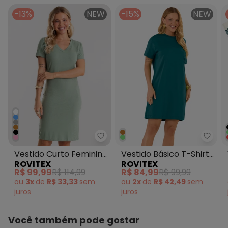
-13%
NEW
-15%
NEW
+
Rovitex - Vestido Curto Femini
Rovit
Vestido Curto Feminino
Vestido Básico T-Shirt
ROVITEX
ROVITEX
Ribana Canelada
Feminino Verde
R$ 99,99
R$ 114,99
R$ 84,99
R$ 99,99
Verde
ou
3x
de
R$ 33,33
sem
ou
2x
de
R$ 42,49
sem
juros
juros
Você também pode gostar