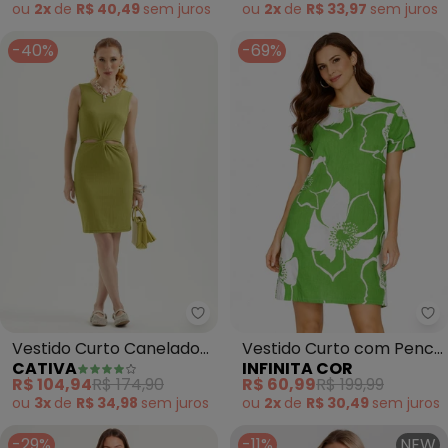
ou
2x
de
R$ 40,49
sem
juros
ou
2x
de
R$ 33,97
sem
juros
-40%
-69%
Cativa - Vestido Curto Canelad
In
Vestido Curto Canelado
Vestido Curto com Pence
CATIVA
INFINITA COR
(Verde)
Gola Redonda (Verde)
R$ 104,94
R$ 174,90
R$ 60,99
R$ 199,99
ou
3x
de
R$ 34,98
sem
juros
ou
2x
de
R$ 30,49
sem
juros
-29%
-11%
NEW