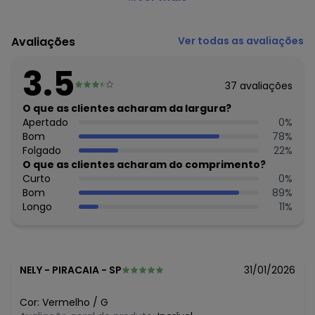
Código do produto: 7425998
Fornecedor: ROVITEX IND E COM DE MALHAS LTDA / CNPJ
Avaliações
Ver todas as avaliações
79.233.672/0010-98
Feito: Brasil
3.5
Cuidados para conservação do produto: Lavar na
37
avaliações
temperatura máxima de 40°.
Não usar alvejante.
O que as clientes acharam da largura?
Usar secadora na temperatura mínima.
Apertado
0
%
Secar na sombra.
Bom
78
%
Passar na temperatura média.
Folgado
22
%
Não lavar a seco.
O que as clientes acharam do comprimento?
Tecido: Meia Malha
Curto
0
%
Composição: Peca Total 100% Algodao
Bom
89
%
Longo
11
%
NELY
-
PIRACAIA - SP
31/01/2026
Cor:
Vermelho
/
G