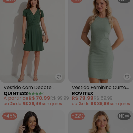
Quintess - Vestido com Decote 
Ro
Vestido com Decote
Vestido Feminino Curto
QUINTESS
ROVITEX
Transpassado (Verde
Básico Ribana (Verde)
A partir de
R$ 70,99
R$ 99,99
R$ 79,99
R$ 89,99
Militar)
ou
2x
de
R$ 35,49
sem
juros
ou
2x
de
R$ 39,99
sem
juros
-45%
-22%
NEW