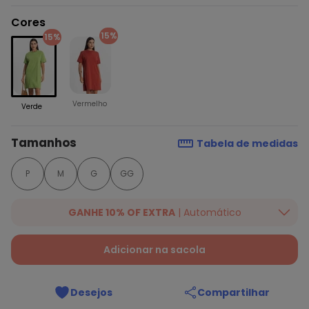
Cores
15%
15%
Vermelho
Verde
Tamanhos
Tabela de medidas
P
M
G
GG
GANHE 10% OF EXTRA
| Automático
Ganhe 10% OFF em lista selecionada. Valido até 16/07/2026.
Desconto aplicado na finalização da compra.
Ver mais
Adicionar na sacola
produtos da campanha!
Desejos
Compartilhar