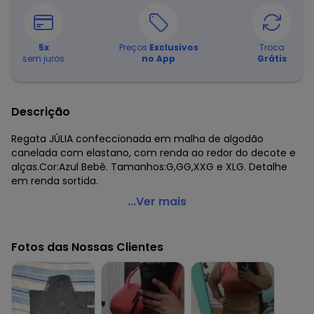
5
x
Preços
Exclusivos
Troca
sem juros
no App
Grátis
Descrição
Regata JÚLIA confeccionada em malha de algodão
canelada com elastano, com renda ao redor do decote e
alças.Cor:Azul Bebê. Tamanhos:G,GG,XXG e XLG. Detalhe
em renda sortida.
Marguerite - Regata Canelada Azul Plus Size Marguerite
...Ver mais
Código do produto: 2786951
Tecido: Algodão c/ elastano
Fotos das Nossas Clientes
Composição: 98% algodão 2% elastano