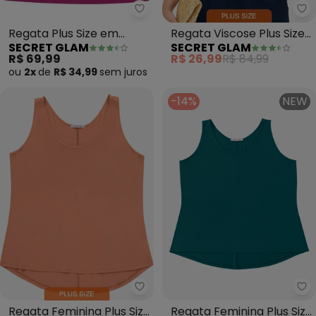
Secret Glam - Regata Plus Size
Se
Regata Plus Size em
Regata Viscose Plus Size
SECRET GLAM
SECRET GLAM
Ribana Canelada (Roxo)
(Marrom)
R$ 69,99
R$ 26,99
R$ 84,99
ou
2x
de
R$ 34,99
sem
juros
-14%
NEW
Secret Glam - Regata Feminina 
Se
Regata Feminina Plus Size
Regata Feminina Plus Size