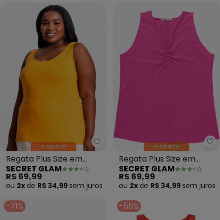
Secret Glam - Regata Plus Siz
Se
Regata Plus Size em
Regata Plus Size em
SECRET GLAM
SECRET GLAM
Ribana Canelada
Ribana Canelada (Rosa)
R$ 69,99
R$ 69,99
(Amarelo)
ou
2x
de
R$ 34,99
sem
juros
ou
2x
de
R$ 34,99
sem
juros
-71%
-55%