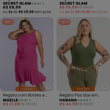
SECRET GLAM
SECRET GLAM
(Marrom)
(Verde)
R$ 59,99
R$ 59,99
R$ 69,99
ou
2x
de
R$ 29,99
sem
juros
ou
2x
de
R$ 29,99
sem
juros
-80%
-50%
Maelle - Regata com Botões e 
Ha
Regata com Botões e
Regata Plus Size em
MAELLE
HABANA
Amarração (Rosa)
Canelado (Verde)
R$ 21,98
R$ 109,90
R$ 44,95
R$ 89,90