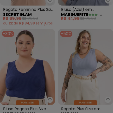
Secret Glam - Regata Feminina P
Ma
Regata Feminina Plus Size
Blusa (Azul) em
SECRET GLAM
MARGUERITE
(Azul)
Moletinho Rajado
R$ 69,99
R$ 79,99
R$ 44,99
R$ 79,99
ou
2x
de
R$ 34,99
sem
juros
-30%
-50%
Lunender Mais Mulher - Blusa R
Ha
Blusa Regata Plus Size
Regata Plus Size em