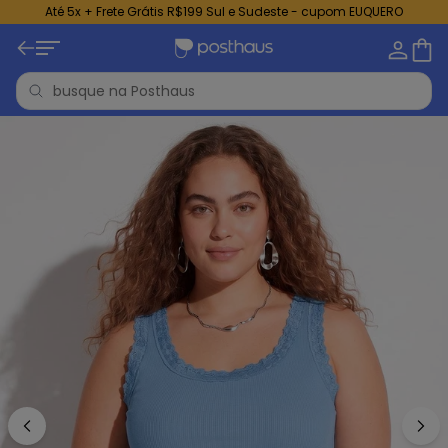
Até 5x + Frete Grátis R$199 Sul e Sudeste - cupom EUQUERO