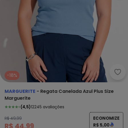
Marg
-18%
MARGUERITE
-
Regata Canelada Azul Plus Size
Marguerite
(
4,5
)
12245
avaliações
ECONOMIZE
R$ 49,99
R$ 44,99
R$ 5,00