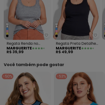
+
+
Marguerite - Regata Renda no D
Margu
Regata Renda no
Regata Preta Detalhe
MARGUERITE
MARGUERITE
Decote Mescla Plus
Renda Plus Size
R$ 39,99
R$ 49,99
Size
Você também pode gostar
-50%
-53%