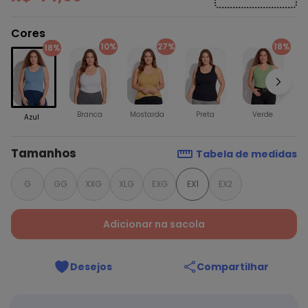
Cores
10%
27%
18%
18%
Branca
Mostarda
Preta
Verde
Azul
Tamanhos
Tabela de medidas
G
GG
XXG
XLG
EXG
EX1
EX2
Adicionar na sacola
Desejos
Compartilhar