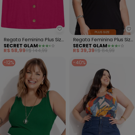
Secret Glam - Regata Feminina 
Se
Regata Feminina Plus Size
Regata Feminina Plus Size
SECRET GLAM
SECRET GLAM
(Rosa)
(Preto)
R$ 58,99
R$ 144,99
R$ 39,39
R$ 84,99
-12%
-40%