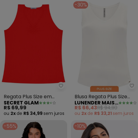
-30%
Secret Glam - Regata Plus Size
Lu
Regata Plus Size em
Blusa Regata Plus Size
SECRET GLAM
LUNENDER MAIS MULHER
Ribana Canelada
com Decote em V
R$ 69,99
R$ 66,43
R$ 94,90
(Laranja)
(Branco)
ou
2x
de
R$ 34,99
sem
juros
ou
2x
de
R$ 33,21
sem
juros
-55%
-10%