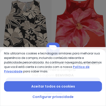
Nós utilizamos cookies e tecnologias similares para melhorar sua
Secret Glam - Regata Feminina
Ma
experiência de compra, incluindo conteúdo relevante e
publicidade personalizada. Ao continuar navegando, entendemos
Compre pelo app e ganhe
12% OFF + frete grátis
Regata Feminina em
Regata Evasê Floral
que você está ciente e concorda com a nossa
Política de
SECRET GLAM
MALWEE
Viscotorcion (Preto)
Plus(Vermelho)
na sua primeira compra
Privacidade
para saber mais.
R$ 25,99
R$ 89,99
R$ 49,05
R$ 109,00
Use o cupom
BEMVINDA
Baixar app Posthaus
Aceitar todos os cookies
Agora não
Configurar privacidade