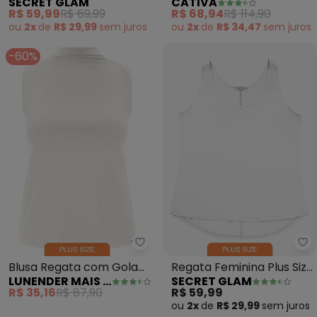
SECRET GLAM
CATIVA
(Rosa)
Canelada (Verde)
R$ 59,99
R$ 69,99
R$ 68,94
R$ 114,90
ou
2x
de
R$ 29,99
sem
juros
ou
2x
de
R$ 34,47
sem
juros
-60%
Lunender Mais Mulher - Blusa Re
Se
Blusa Regata com Gola
Regata Feminina Plus Size
LUNENDER MAIS MULHER
SECRET GLAM
Alta Plus Size (Branco)
Secret Glam (Branco)
R$ 35,16
R$ 87,90
R$ 59,99
ou
2x
de
R$ 29,99
sem
juros