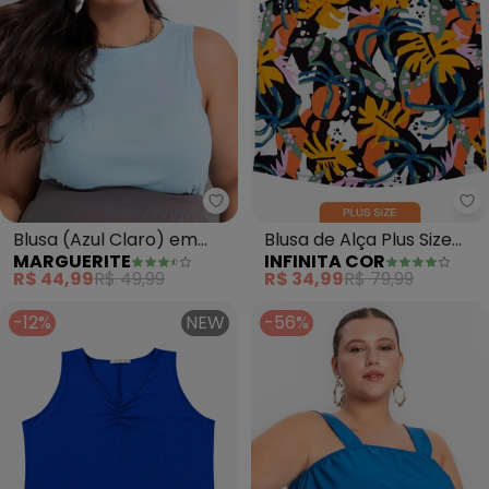
Marguerite - Blusa (Azul Claro
In
Blusa (Azul Claro) em
Blusa de Alça Plus Size
MARGUERITE
INFINITA COR
Canelado
(Azul)
R$ 44,99
R$ 49,99
R$ 34,99
R$ 79,99
-12%
NEW
-56%