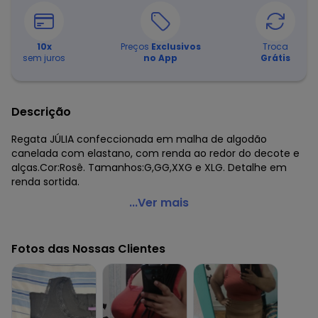
10
x
Preços
Exclusivos
Troca
sem juros
no App
Grátis
Descrição
Regata JÚLIA confeccionada em malha de algodão
canelada com elastano, com renda ao redor do decote e
alças.Cor:Rosê. Tamanhos:G,GG,XXG e XLG. Detalhe em
renda sortida.
Marguerite - Regata Canelada Rosê Plus Size
...Ver mais
Marguerite
Código do produto: 2786968
Fotos das Nossas Clientes
Observação: Renda
Tecido: Algodão c/ elastano
Composição: 98% algodão 2% elastano
Histórico de preços