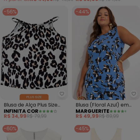
-56%
-44%
Infinita Cor - Blusa de Alça Plus
Ma
Blusa de Alça Plus Size
Blusa (Floral Azul) em
INFINITA COR
MARGUERITE
(Bege)
Malha de Viscose
R$ 34,99
R$ 79,99
R$ 49,99
R$ 89,99
-60%
-45%