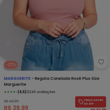
Marg
-27%
MARGUERITE
-
Regata Canelada Rosê Plus Size
Marguerite
(
4,5
)
12245
avaliações
PREÇO AGORA
R$ 49,99
NO APP
R$ 39,99