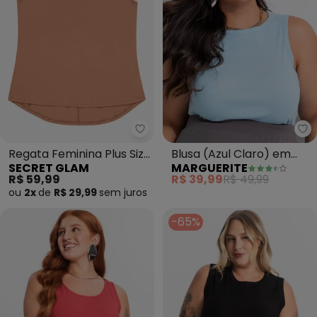
Secret Glam - Regata Feminina 
Ma
Regata Feminina Plus Size
Blusa (Azul Claro) em
SECRET GLAM
MARGUERITE
(Bege)
Canelado
R$ 59,99
R$ 39,99
R$ 49,99
ou
2x
de
R$ 29,99
sem
juros
-65%