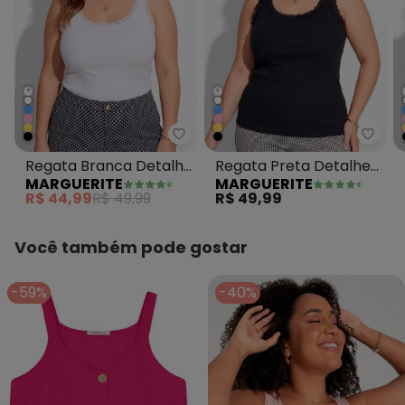
+
+
Marguerite - Regata Branca Det
Margu
Regata Branca Detalhe
Regata Preta Detalhe
MARGUERITE
MARGUERITE
Renda Plus Size
Renda Plus Size
R$ 44,99
R$ 49,99
R$ 49,99
Você também pode gostar
-59%
-40%