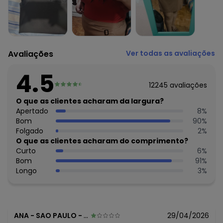
O preço apresentado abaixo é o menor oferecido em
algum dia do mês, para o menor tamanho disponível.
R$ 39,99
agosto/2026
R$ 39,99
julho/2026
R$ 44,99
junho/2026
Avaliações
Ver todas as avaliações
R$ 54,99
maio/2026
R$ 44,99
abril/2026
4.5
R$ 49,99
março/2026
12245
avaliações
R$ 44,99
fevereiro/2026
O que as clientes acharam da largura?
Apertado
8
%
Bom
90
%
Folgado
2
%
O que as clientes acharam do comprimento?
Curto
6
%
Bom
91
%
Longo
3
%
ANA
-
SAO PAULO - SP
29/04/2026