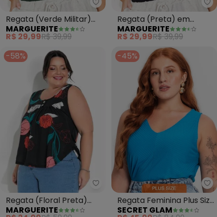
Marguerite - Regata (Verde Mil
Ma
Regata (Verde Militar)
Regata (Preta) em
MARGUERITE
MARGUERITE
em Canelado
Canelado
R$ 29,99
R$ 39,99
R$ 29,99
R$ 39,99
-58%
-45%
Marguerite - Regata (Floral Pre
Se
Regata (Floral Preta)
Regata Feminina Plus Size
MARGUERITE
SECRET GLAM
com Franzido Plus Size
(Azul)