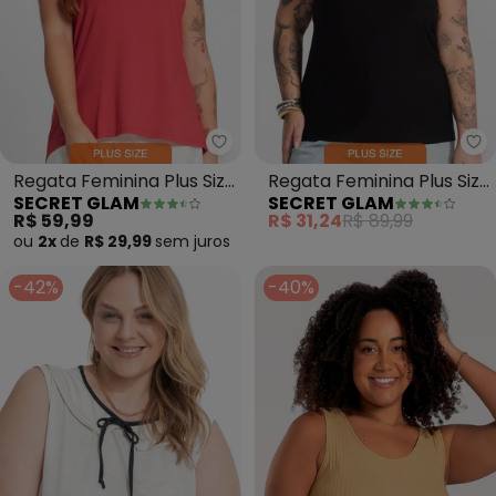
Secret Glam - Regata Feminina 
Se
Regata Feminina Plus Size
Regata Feminina Plus Size
SECRET GLAM
SECRET GLAM
(Vermelho)
(Preto)
R$ 59,99
R$ 31,24
R$ 89,99
ou
2x
de
R$ 29,99
sem
juros
-42%
-40%