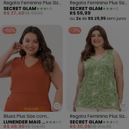
Regata Feminina Plus Size
Regata Feminina Plus Size
SECRET GLAM
SECRET GLAM
(Bege)
(Verde)
R$ 37,49
R$ 89,99
R$ 59,99
ou
2x
de
R$ 29,99
sem
juros
-60%
-71%
Lunender Mais Mulher - Blusa Pl
Se
Blusa Plus Size com
Regata Feminina Plus Size
LUNENDER MAIS MULHER
SECRET GLAM
Franzidos em Malha
(Verde)
R$ 49,96
R$ 124,90
R$ 30,09
R$ 104,99