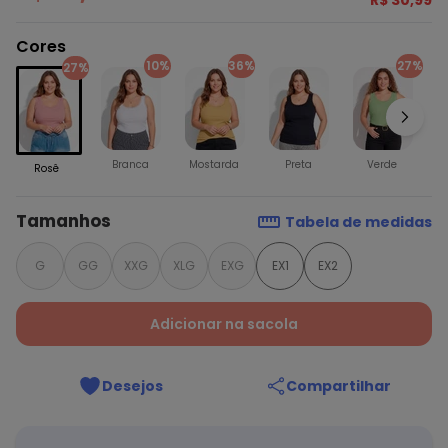
R$ 30,99
Cores
10%
36%
27%
27%
Branca
Mostarda
Preta
Verde
Rosê
Tamanhos
Tabela de medidas
G
GG
XXG
XLG
EXG
EX1
EX2
Adicionar na sacola
Desejos
Compartilhar