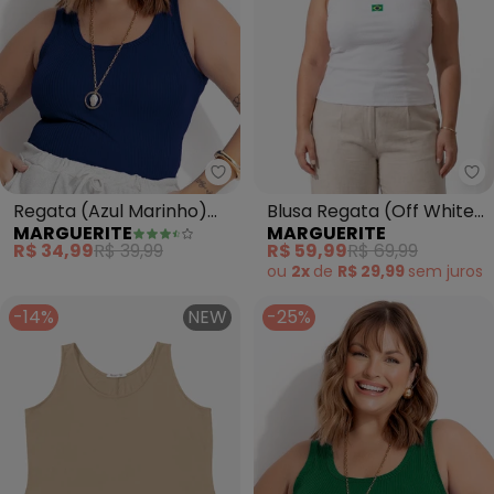
Marguerite - Regata (Azul Mar
Ma
Regata (Azul Marinho)
Blusa Regata (Off White)
MARGUERITE
MARGUERITE
em Canelado
Canelada com Bordado
R$ 34,99
R$ 39,99
R$ 59,99
R$ 69,99
do Brasil
ou
2x
de
R$ 29,99
sem
juros
-14%
NEW
-25%