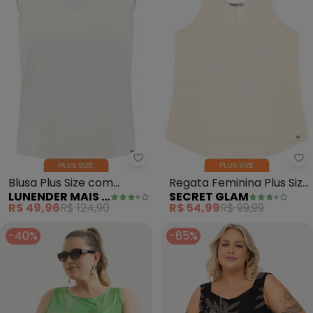
Lunender Mais Mulher - Blusa P
Se
Blusa Plus Size com
Regata Feminina Plus Size
LUNENDER MAIS MULHER
SECRET GLAM
Franzidos em Malha
(Bege)
R$ 49,96
R$ 124,90
R$ 54,99
R$ 99,99
(Branco)
-40%
-65%