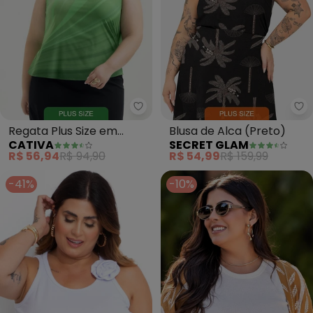
Cativa - Regata Plus Size em Mi
Se
Regata Plus Size em
Blusa de Alca (Preto)
CATIVA
SECRET GLAM
Misturinha (Verde)
R$ 56,94
R$ 94,90
R$ 54,99
R$ 159,99
-41%
-10%