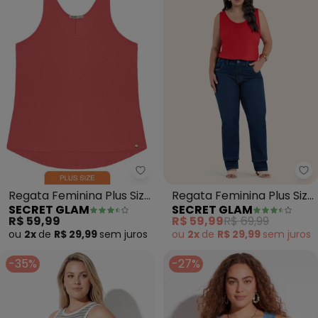
Secret Glam - Regata Feminina P
Se
Regata Feminina Plus Size
Regata Feminina Plus Size
SECRET GLAM
SECRET GLAM
(Laranja)
(Vermelho)
R$ 59,99
R$ 59,99
R$ 69,99
ou
2x
de
R$ 29,99
sem
juros
ou
2x
de
R$ 29,99
sem
juros
-35%
-27%