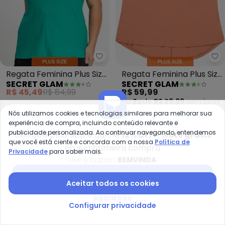
Secret Glam - Regata Feminina 
Se
Regata Feminina Plus Size
Regata Feminina Plus Size
SECRET GLAM
SECRET GLAM
(Verde)
(Marrom)
R$ 45,49
R$ 84,99
R$ 59,99
ou
2x
de
R$ 29,99
sem
juros
Nós utilizamos cookies e tecnologias similares para melhorar sua
-40%
-50%
experiência de compra, incluindo conteúdo relevante e
publicidade personalizada. Ao continuar navegando, entendemos
Compre pelo app e ganhe
12% OFF + frete grátis
que você está ciente e concorda com a nossa
Política de
na sua primeira compra
Privacidade
para saber mais.
Use o cupom
BEMVINDA
Baixar app Posthaus
Aceitar todos os cookies
Agora não
Configurar privacidade