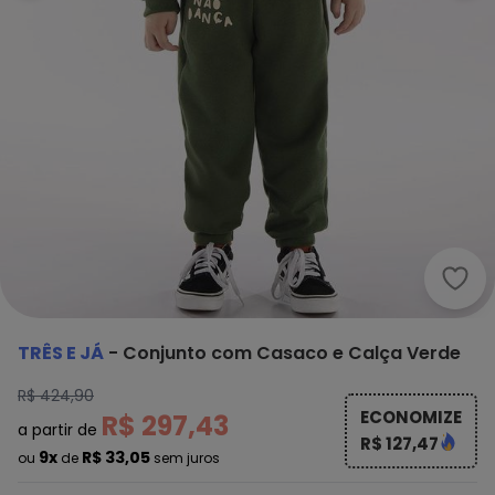
Três
TRÊS E JÁ
-
Conjunto com Casaco e Calça Verde
R$ 424,90
ECONOMIZE
R$ 297,43
a partir de
R$ 127,47
9x
R$ 33,05
ou
de
sem juros