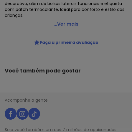
decorativo, além de bolsos laterais funcionais e etiqueta
com patch termocolante. Ideal para conforto e estilo das
crianças.
Três e Já - Conjunto com Casaco e Calça Verde
...Ver mais
Código do produto: 7787160
Modelagem: Ampla
Faça a primeira avaliação
Comprimento da Manga: Longa
Cintura: Média
Decote Frente : V
Decote Costas: Redondo
Fornecedor: MALHARIA CRISTINA LTDA / CNPJ
Você também pode gostar
82.663.337/0001-43
Feito: Brasil
Cuidados para conservação do produto: CALÇA/BLUSÃO:
Lavar 40C normal, separado, não alvejar, não secar
tambor, secar varal, passar 150C, não limpar a seco.
Acompanhe a gente
Fechamento: Zíper
Tecido: Casaco: Moletom | Calça:
Composição: Blusão: 50% Algodão 50% Poliéster | Calça:
50% Algodão 50% Poliéster
Seja você também um dos 7 milhões de apaixonados