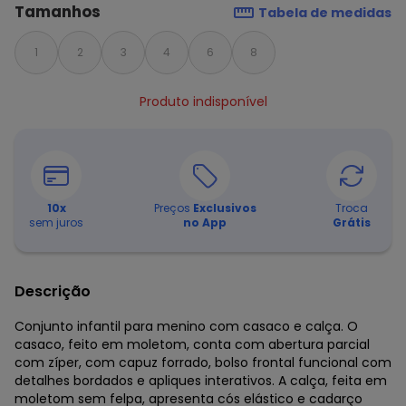
Tamanhos
Tabela de medidas
1
2
3
4
6
8
Produto indisponível
10
x
Preços
Exclusivos
Troca
sem juros
no App
Grátis
Descrição
Conjunto infantil para menino com casaco e calça. O
casaco, feito em moletom, conta com abertura parcial
com zíper, com capuz forrado, bolso frontal funcional com
detalhes bordados e apliques interativos. A calça, feita em
moletom sem felpa, apresenta cós elástico e cadarço