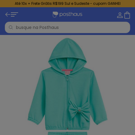
Até 10x + Frete Grátis R$199 Sul e Sudeste - cupom GANHEI