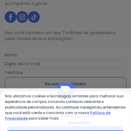
Acompanhe a gente
Seja você também um dos 7 milhões de apaixonados
pelas nossas dicas e promoções!
Nome
Digite seu e-mail
Telefone
Receber novidades
Nós utilizamos cookies e tecnologias similares para melhorar sua
Ao enviar o cadastro, você concorda com a nossa
Política
experiência de compra, incluindo conteúdo relevante e
de Privacidade
publicidade personalizada. Ao continuar navegando, entendemos
Compre pelo app e ganhe
12% OFF + frete grátis
que você está ciente e concorda com a nossa
Política de
na sua primeira compra
Privacidade
para saber mais.
Use o cupom
BEMVINDA