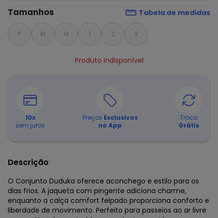
Tamanhos
Tabela de medidas
P
M
G
1
2
3
Produto indisponível
10
x
Preços
Exclusivos
Troca
sem juros
no App
Grátis
Descrição
O Conjunto Duduka oferece aconchego e estilo para os
dias frios. A jaqueta com pingente adiciona charme,
enquanto a calça comfort felpado proporciona conforto e
liberdade de movimento. Perfeito para passeios ao ar livre