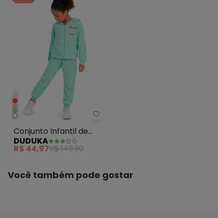
Duduka - Conjunto Infantil de I
Conjunto Infantil de
DUDUKA
Inverno Verde
R$ 44,97
R$ 149,90
Você também pode gostar