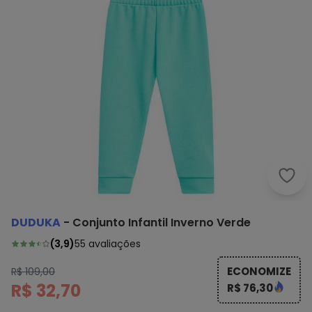
Dudu
DUDUKA
-
Conjunto Infantil Inverno Verde
(
3,9
)
55
avaliações
ECONOMIZE
R$ 109,00
R$ 32,70
R$ 76,30