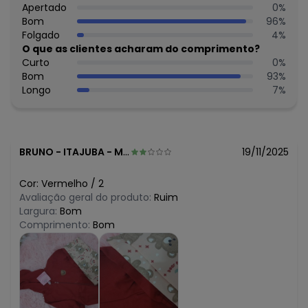
R$ 32,7
Apertado
0
%
maio/2026
R$ 32,7
Bom
96
%
abril/2026
R$ 32,7
Folgado
4
%
março/2026
R$ 54,5
O que as clientes acharam do comprimento?
fevereiro/2026
Curto
0
%
Bom
93
%
Longo
7
%
BRUNO
-
ITAJUBA - MG
19/11/2025
Cor:
Vermelho
/
2
Avaliação geral do produto:
Ruim
Largura:
Bom
Comprimento:
Bom