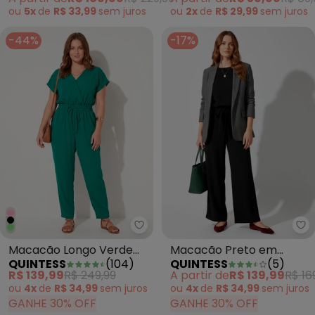
ou
5x
de
R$ 33,99
sem
juros
ou
2x
de
R$ 29,99
sem
juros
-44%
-17%
Quintess - Macacão Longo Verd
Qu
Macacão Longo Verde
Macacão Preto em
QUINTESS
(
104
)
QUINTESS
(
5
)
Acinturado com Bolsos
Malha Crepe
R$ 139,99
R$ 249,99
A partir de
R$ 139,99
R$ 16
ou
4x
de
R$ 34,99
sem
juros
ou
4x
de
R$ 34,99
sem
juros
GANHE 30% OFF
GANHE 30% OFF