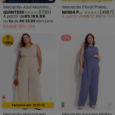
Quintess - Macacão Azul Marin
Macacão Floral Preta
Macacão Azul Marinho
MODA POP
(
4987
)
QUINTESS
(
1730
)
Costas Gota e
em Malha de Viscose
A partir de
R$ 17,99
R$ 59,
A partir de
R$ 169,99
Amarração
ou
5x
de
R$ 33,99
sem
juros
GANHE 30% OFF
-5%
-19%
Quintess - Macacão Natural em
Termina em:
12:07:11
Oferta relâmpago
Qu
Macacão Natural em
Macacão Azul em Malha