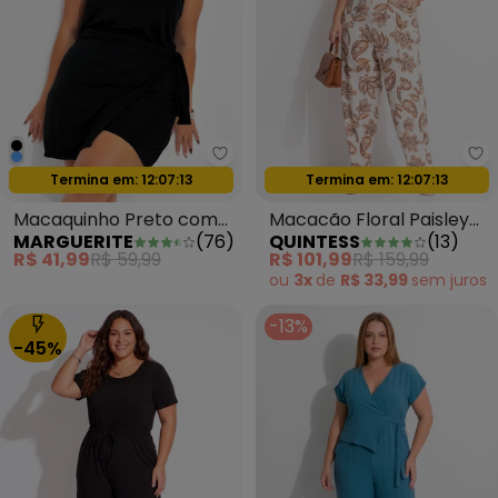
Marguerite - Macaquinho Pret
Qu
Termina em:
12:07:11
Termina em:
12:07:11
Oferta relâmpago
Oferta relâmpago
Macaquinho Preto com
Macacão Floral Paisley
MARGUERITE
(
76
)
QUINTESS
(
13
)
Sobreposição
em Malha de Viscose
R$ 41,99
R$ 59,99
R$ 101,99
R$ 159,99
ou
3x
de
R$ 33,99
sem
juros
-13%
-45%