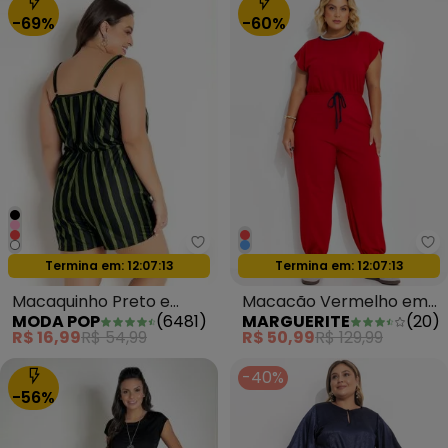
-69%
-60%
Moda Pop - Macaquinho Preto 
Ma
Termina em:
12:07:11
Oferta relâmpago
Termina em:
12:07:11
Oferta relâmpago
Macaquinho Preto e
Macacão Vermelho em
MODA POP
(
6481
)
MARGUERITE
(
20
)
Verde com Alças
Malha de Algodão
R$ 16,99
R$ 54,99
R$ 50,99
R$ 129,99
-40%
-56%