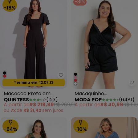
-31%
-18%
Quintess - Macacão Preto em 
Termina em:
12:07:11
Oferta relâmpago
Mo
Macaquinho
Macacão Preto em
MODA POP
(
6481
)
QUINTESS
(
123
)
Transpassado Preto com
Crepe Plano
A partir de
R$ 40,99
R$ 59,
A partir de
R$ 219,99
R$ 269,99
Alças
ou
7x
de
R$ 31,42
sem
juros
-64%
-10%