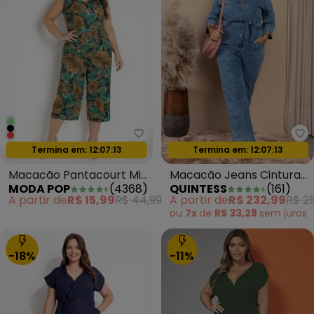
Moda Pop - Macacão Pantacour
Qu
Termina em:
12:07:11
Oferta relâmpago
Termina em:
12:07:11
Oferta relâmpago
Macacão Pantacourt Mix
Macacão Jeans Cintura
MODA POP
(
4368
)
QUINTESS
(
161
)
Preto
Ajustável e Bolsos
A partir de
R$ 15,99
R$ 44,99
A partir de
R$ 232,99
R$ 2
ou
7x
de
R$ 33,28
sem
juros
-18%
-11%