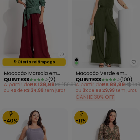
Quintess - Macacão Marsala em
Oferta relâmpago
Termina em:
12:07:11
Qu
Macacão Marsala em
Macacão Verde em
QUINTESS
(
2
)
QUINTESS
(
100
)
Tecido Air Flow
Malha de Viscose com
A partir de
R$ 139,99
R$ 159,99
A partir de
R$ 89,99
R$ 149
Elastano
ou
4x
de
R$ 34,99
sem
juros
ou
3x
de
R$ 29,99
sem
juros
GANHE 30% OFF
-40%
-11%