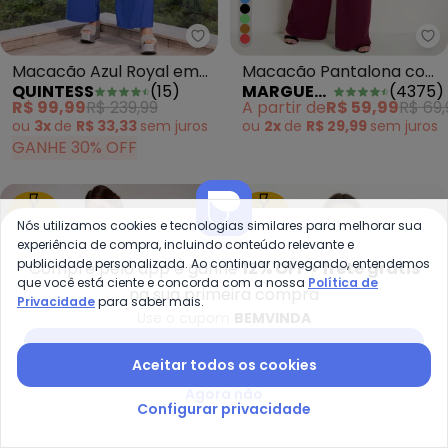
Ma
Quintess - Macacão Azul Royal 
Macacão Pantalona com
Macacão Azul Royal em
MARGUERITE
(
4375
)
QUINTESS
(
15
)
Alças Bordô Plus Size
Viscose Plana
A partir de
R$ 59,99
R$ 69,
R$ 99,99
R$ 239,99
ou
2x
de
R$ 29,99
sem
juros
ou
3x
de
R$ 33,33
sem
juros
GANHE 30% OFF
-74%
-70%
Nós utilizamos cookies e tecnologias similares para melhorar sua
experiência de compra, incluindo conteúdo relevante e
publicidade personalizada. Ao continuar navegando, entendemos
Compre pelo app e ganhe
12% OFF + frete grátis
que você está ciente e concorda com a nossa
Política de
na sua primeira compra
Privacidade
para saber mais.
Use o cupom
BEMVINDA
Baixar app Posthaus
Aceitar todos os cookies
Agora não
Configurar privacidade