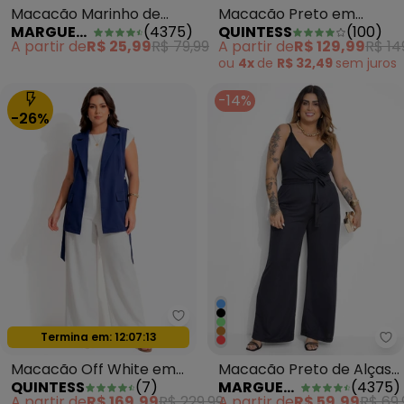
Macacão Marinho de
Macacão Preto em
MARGUERITE
(
4375
)
QUINTESS
(
100
)
Alças e Amarração Plus
Malha de Viscose com
A partir de
R$ 25,99
R$ 79,99
A partir de
R$ 129,99
R$ 14
Size
Elastano
ou
4x
de
R$ 32,49
sem
juros
-14%
-26%
Quintess - Macacão Off White e
Termina em:
12:07:11
Oferta relâmpago
Ma
Macacão Off White em
Macacão Preto de Alças
QUINTESS
(
7
)
MARGUERITE
(
4375
)
Tecido de Alfaiataria
e Amarração Plus Size
A partir de
R$ 169,99
R$ 229,99
A partir de
R$ 59,99
R$ 69,