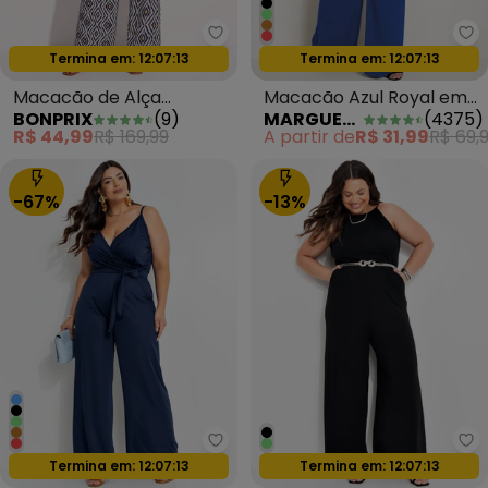
bonprix - Macacão de Alça Geo
Ma
Termina em:
12:07:11
Termina em:
12:07:11
Oferta relâmpago
Oferta relâmpago
Macacão de Alça
Macacão Azul Royal em
BONPRIX
(
9
)
MARGUERITE
(
4375
)
Geométrico Preto
Malha
R$ 44,99
R$ 169,99
A partir de
R$ 31,99
R$ 69,
-67%
-13%
Marguerite - Macacão Marinho d
Qu
Termina em:
12:07:11
Oferta relâmpago
Termina em:
12:07:11
Oferta relâmpago