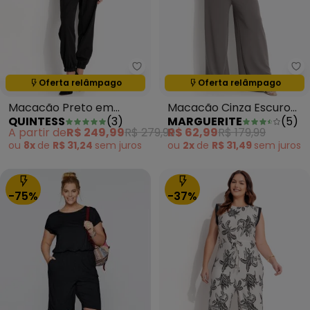
Quintess - Macacão Preto em 
Ma
Oferta relâmpago
Oferta relâmpago
Termina em:
12:07:11
Termina em:
12:07:11
Macacão Preto em
Macacão Cinza Escuro
QUINTESS
(
3
)
MARGUERITE
(
5
)
Crepe Plano
em Malha Crepe
A partir de
R$ 249,99
R$ 279,99
R$ 62,99
R$ 179,99
ou
8x
de
R$ 31,24
sem
juros
ou
2x
de
R$ 31,49
sem
juros
-75%
-37%