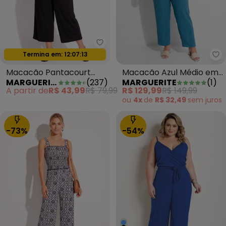
Marguerite - Macacão Pantacour
Termina em:
12:07:11
Oferta relâmpago
Ma
Macacão Pantacourt
Macacão Azul Médio em
MARGUERITE
(
237
)
MARGUERITE
(
1
)
Preto Ajustável Plus Size
Tecido Leve
A partir de
R$ 43,99
R$ 79,99
R$ 129,99
R$ 149,99
ou
4x
de
R$ 32,49
sem
juros
-73%
-54%