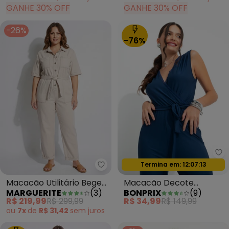
GANHE 30% OFF
GANHE 30% OFF
-26%
-76%
bo
Termina em:
12:07:11
Oferta relâmpago
Macacão Utilitário Bege
Macacão Decote
MARGUERITE
(
3
)
BONPRIX
(
9
)
em Sarja
Transpassado Azul
R$ 219,99
R$ 299,99
R$ 34,99
R$ 149,99
Marinho
ou
7x
de
R$ 31,42
sem
juros