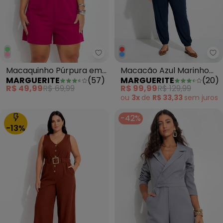
Marguerite - Macaquinho Púrp
Ma
Macaquinho Púrpura em
Macacão Azul Marinho
MARGUERITE
(
57
)
MARGUERITE
(
20
)
Malha
em Malha de Algodão
R$ 49,99
R$ 69,99
R$ 99,99
R$ 129,99
ou
3x
de
R$ 33,33
sem
juros
-42%
-13%