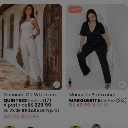
-44%
Ma
Quintess - Macacão Off White 
Macacão Preto com
Macacão Off White em
MARGUERITE
(
213
)
QUINTESS
(
17
)
Botão Decorativo Plus
Jeans
R$ 49,99
R$ 89,99
A partir de
R$ 229,99
Size
ou
7x
de
R$ 32,85
sem
juros
GANHE 30% OFF