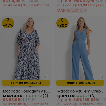
R$ 119,99
R$ 249,99
A partir de
R$ 87,99
R$ 169
ou
4x
de
R$ 29,99
sem
juros
ou
2x
de
R$ 43,99
sem
juros
GANHE 30% OFF
-47%
-30%
Marguerite - Macacão Folhagem
Qu
Termina em:
12:07:11
Termina em:
12:07:11
Oferta relâmpago
Oferta relâmpago
Macacão Folhagem Azul
Macacão Azul em Crepe
MARGUERITE
(
2
)
QUINTESS
(
8
)
Pantacourt em Malha de
Plano
R$ 93,99
R$ 179,99
A partir de
R$ 159,99
R$ 22
Viscose
ou
3x
de
R$ 31,33
sem
juros
ou
5x
de
R$ 31,99
sem
juros