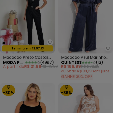
Moda Pop - Macacão Preto Cos
Termina em:
12:07:11
Oferta relâmpago
Qu
Macacão Preto Costas
Macacão Azul Marinho
MODA POP
(
4987
)
QUINTESS
(
13
)
Gota e Amarração
em Crepe Plano
A partir de
R$ 21,99
R$ 49,99
R$ 165,99
R$ 279,99
Aveludado
ou
5x
de
R$ 33,19
sem
juros
GANHE 30% OFF
-30%
-36%