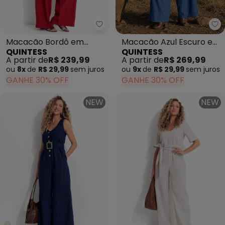
Quintess - Macacão Bordô em Te
Qu
Macacão Bordô em
Macacão Azul Escuro em
QUINTESS
QUINTESS
Tecido de Alfaiataria
Jeans
A partir de
R$ 239,99
A partir de
R$ 269,99
ou
8x
de
R$ 29,99
sem
juros
ou
9x
de
R$ 29,99
sem
juros
GANHE 30% OFF
GANHE 30% OFF
NEW
NEW