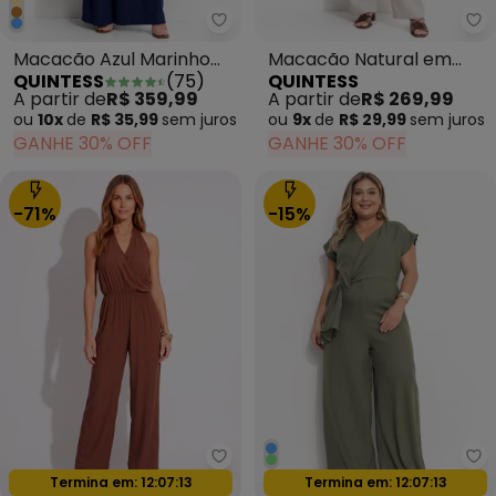
Quintess - Macacão Azul Marin
Qu
Macacão Azul Marinho
Macacão Natural em
QUINTESS
(
75
)
QUINTESS
em Linho
Linho
A partir de
R$ 359,99
A partir de
R$ 269,99
ou
10x
de
R$ 35,99
sem
juros
ou
9x
de
R$ 29,99
sem
juros
GANHE 30% OFF
GANHE 30% OFF
-71%
-15%
bonprix - Macacão Longo Deco
Qu
Termina em:
12:07:11
Termina em:
12:07:11
Oferta relâmpago
Oferta relâmpago