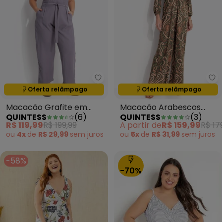
Quintess - Macacão Grafite em 
Qu
Oferta relâmpago
Oferta relâmpago
Termina em:
12:07:11
Termina em:
12:07:11
Macacão Grafite em
Macacão Arabescos
QUINTESS
(
6
)
QUINTESS
(
3
)
Alfaiataria
Verde em Malha Fria
R$ 119,99
R$ 199,99
A partir de
R$ 159,99
R$ 17
ou
4x
de
R$ 29,99
sem
juros
ou
5x
de
R$ 31,99
sem
juros
-58%
-70%