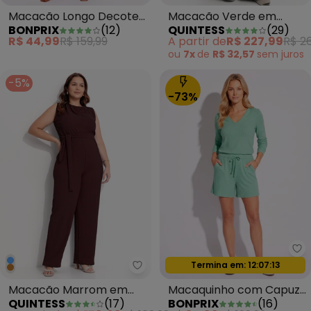
Macacão Longo Decote
Macacão Verde em
BONPRIX
(
12
)
QUINTESS
(
29
)
Transpassado Marrom
Crepe Plano
R$ 44,99
R$ 159,99
A partir de
R$ 227,99
R$ 2
Escuro
ou
7x
de
R$ 32,57
sem
juros
-5%
-73%
bo
Termina em:
12:07:11
Oferta relâmpago
Quintess - Macacão Marrom em
Macacão Marrom em
Macaquinho com Capuz
QUINTESS
(
17
)
BONPRIX
(
16
)
Malha Texturizada
Verde