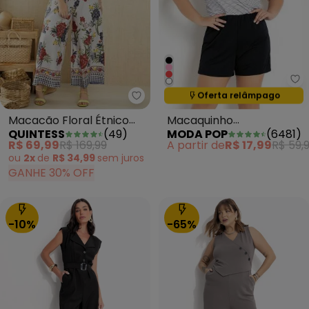
Mo
Oferta relâmpago
Termina em:
12:07:11
Quintess - Macacão Floral Étni
Macacão Floral Étnico
Macaquinho
QUINTESS
(
49
)
MODA POP
(
6481
)
Alças para Amarrar
Transpassado
R$ 69,99
R$ 169,99
A partir de
R$ 17,99
R$ 59,
Listrado/Preto com Alças
ou
2x
de
R$ 34,99
sem
juros
GANHE 30% OFF
-10%
-65%