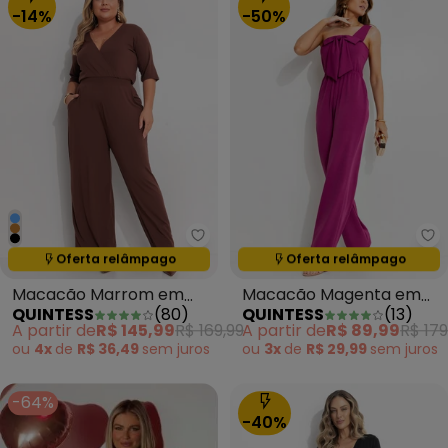
-14%
-50%
Quintess - Macacão Marrom em
Qu
Oferta relâmpago
Oferta relâmpago
Termina em:
12:07:11
Termina em:
12:07:11
Macacão Marrom em
Macacão Magenta em
QUINTESS
(
80
)
QUINTESS
(
13
)
Malha de Viscose
Malha Crepe
A partir de
R$ 145,99
R$ 169,99
A partir de
R$ 89,99
R$ 179
ou
4x
de
R$ 36,49
sem
juros
ou
3x
de
R$ 29,99
sem
juros
-64%
-40%