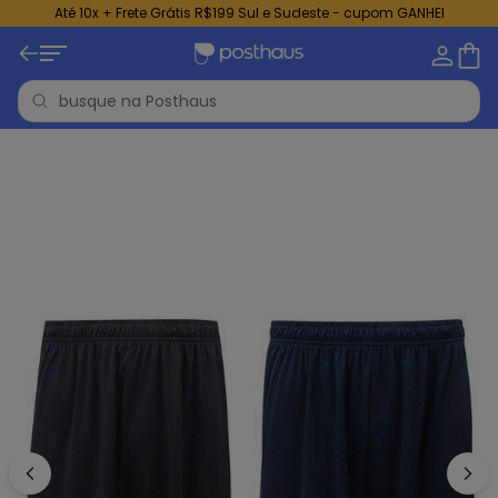
Até 10x + Frete Grátis R$199 Sul e Sudeste - cupom GANHEI