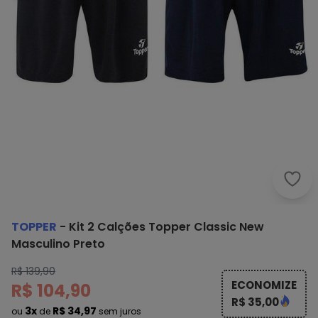
Topp
TOPPER
-
Kit 2 Calções Topper Classic New
Masculino Preto
R$ 139,90
ECONOMIZE
R$ 104,90
R$ 35,00
3x
R$ 34,97
ou
de
sem juros