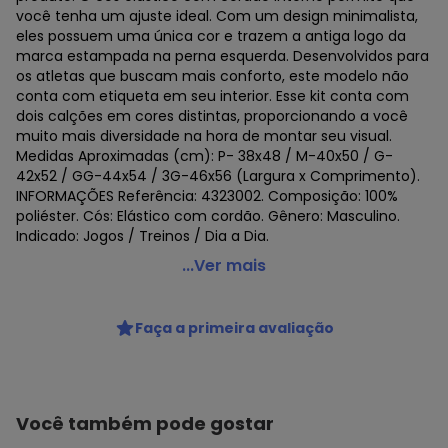
você tenha um ajuste ideal. Com um design minimalista,
eles possuem uma única cor e trazem a antiga logo da
marca estampada na perna esquerda. Desenvolvidos para
os atletas que buscam mais conforto, este modelo não
conta com etiqueta em seu interior. Esse kit conta com
dois calções em cores distintas, proporcionando a você
muito mais diversidade na hora de montar seu visual.
Medidas Aproximadas (cm): P- 38x48 / M-40x50 / G-
42x52 / GG-44x54 / 3G-46x56 (Largura x Comprimento).
INFORMAÇÕES Referência: 4323002. Composição: 100%
poliéster. Cós: Elástico com cordão. Gênero: Masculino.
Indicado: Jogos / Treinos / Dia a Dia.
Topper - Kit 2 Calções Topper Classic New Masculino
...Ver mais
Preto
Código do produto: 22922489
Faça a primeira avaliação
Histórico de preços
O preço apresentado abaixo é o menor oferecido em
algum dia do mês, para o menor tamanho disponível.
Você também pode gostar
N/D*
agosto/2026