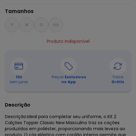
Tamanhos
P
M
G
GG
Produto indisponível
10
x
Preços
Exclusivos
Troca
sem juros
no App
Grátis
Descrição
Descrição:Ideal para completar seu uniforme, o Kit 2
Calções Topper Classic New Masculino traz os cações
produzidos em poliéster, proporcionando mais leveza ao
produto. O cós elástico com cordão interno permite que