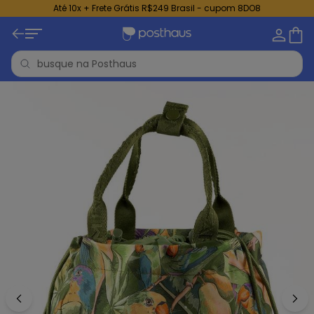
Até 10x + Frete Grátis R$249 Brasil - cupom 8DO8