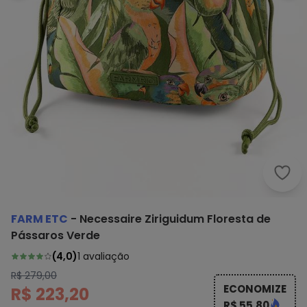
Farm
FARM ETC
-
Necessaire Ziriguidum Floresta de
Pássaros Verde
(
4,0
)
1
avaliação
R$ 279,00
ECONOMIZE
R$ 223,20
R$ 55,80