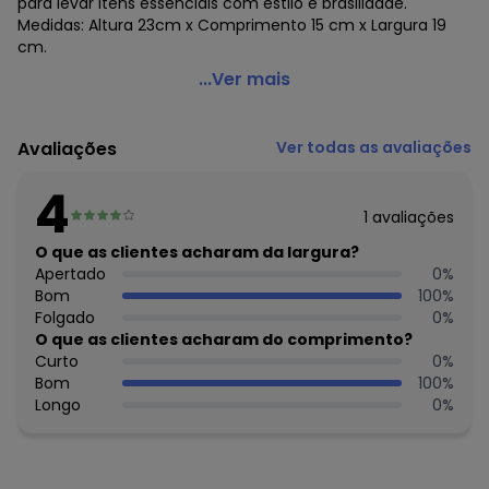
para levar itens essenciais com estilo e brasilidade.
Medidas: Altura 23cm x Comprimento 15 cm x Largura 19
cm.
Farm Etc - Necessaire Ziriguidum Floresta de Pássaros
...Ver mais
Verde
Código do produto: 3924621
Avaliações
Ver todas as avaliações
Histórico de preços
4
O preço apresentado abaixo é o menor oferecido em
1
avaliações
algum dia do mês, para o menor tamanho disponível.
O que as clientes acharam da largura?
N/D*
agosto/2026
Apertado
0
%
N/D*
julho/2026
Bom
100
%
N/D*
junho/2026
Folgado
0
%
N/D*
maio/2026
O que as clientes acharam do comprimento?
N/D*
abril/2026
Curto
0
%
R$ 223,2
março/2026
Bom
100
%
R$ 251,1
fevereiro/2026
Longo
0
%