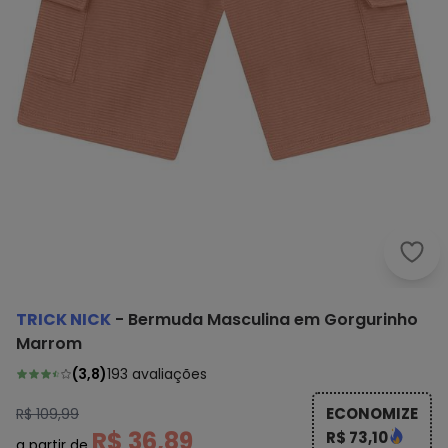
Tric
TRICK NICK
-
Bermuda Masculina em Gorgurinho
Marrom
(
3,8
)
193
avaliações
ECONOMIZE
R$ 109,99
R$ 36,89
R$ 73,10
a partir de