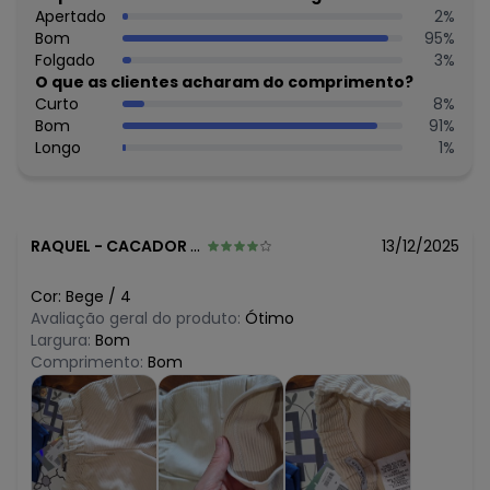
N/D*
Apertado
2
%
agosto/2026
N/D*
Bom
95
%
julho/2026
N/D*
Folgado
3
%
junho/2026
R$ 35,36
O que as clientes acharam do comprimento?
maio/2026
N/D*
Curto
8
%
abril/2026
R$ 38,89
Bom
91
%
março/2026
R$ 41,89
Longo
1
%
fevereiro/2026
RAQUEL
-
CACADOR - SC
13/12/2025
Cor:
Bege
/
4
Avaliação geral do produto:
Ótimo
Largura:
Bom
Comprimento:
Bom