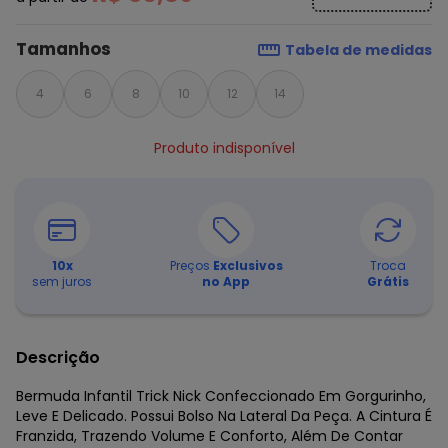
Tamanhos
Tabela de medidas
4
6
8
10
12
14
Produto indisponível
10
x
Preços
Exclusivos
Troca
sem juros
no App
Grátis
Descrição
Bermuda Infantil Trick Nick Confeccionado Em Gorgurinho,
Leve E Delicado. Possui Bolso Na Lateral Da Peça. A Cintura É
Franzida, Trazendo Volume E Conforto, Além De Contar