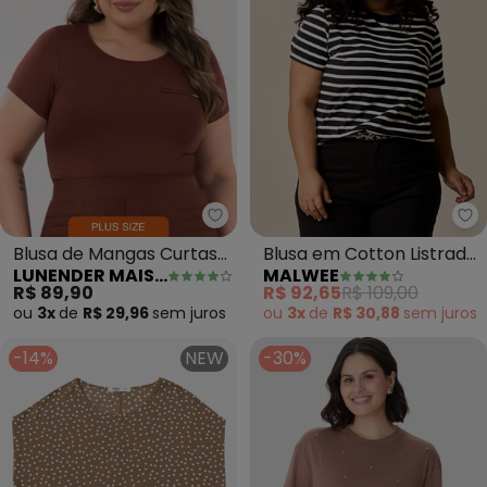
Lunender Mais Mulher - Blusa d
Ma
Blusa de Mangas Curtas
Blusa em Cotton Listrado
LUNENDER MAIS MULHER
MALWEE
Plus Size em Malha
Plus (Preto)
R$ 89,90
R$ 92,65
R$ 109,00
(Marrom)
ou
3x
de
R$ 29,96
sem
juros
ou
3x
de
R$ 30,88
sem
juros
-14%
NEW
-30%