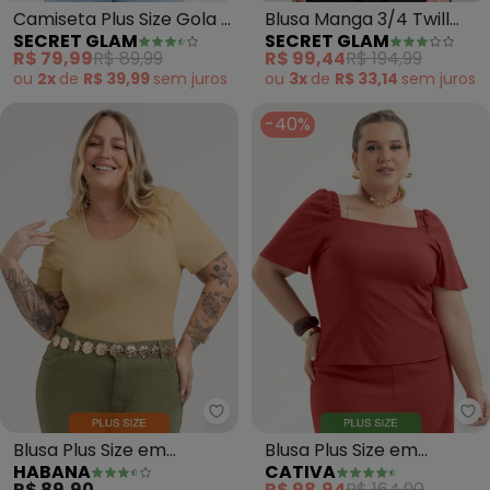
Camiseta Plus Size Gola V
Blusa Manga 3/4 Twill
SECRET GLAM
SECRET GLAM
Listrada (Azul)
Plus Size (Bege)
R$ 79,99
R$ 89,99
R$ 99,44
R$ 194,99
ou
2x
de
R$ 39,99
sem
juros
ou
3x
de
R$ 33,14
sem
juros
-40%
Ca
Blusa Plus Size em
Blusa Plus Size em
HABANA
CATIVA
Canelado (Bege)
Viscose (Vermelho)
R$ 89,90
R$ 98,94
R$ 164,90