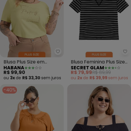
Se
Blusa Plus Size em
Blusa Feminina Plus Size
HABANA
SECRET GLAM
Misturinha (Amarelo)
Gola V (Preto)
R$ 99,90
R$ 79,99
R$ 89,99
ou
3x
de
R$ 33,30
sem
juros
ou
2x
de
R$ 39,99
sem
juros
-40%