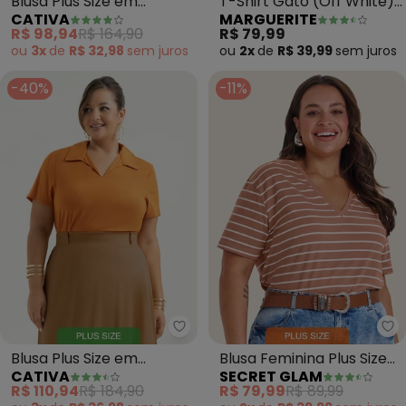
Blusa Plus Size em
T-Shirt Gato (Off White)
CATIVA
MARGUERITE
Viscose (Caramelo)
em Malha de Algodão
R$ 98,94
R$ 164,90
R$ 79,99
ou
3x
de
R$ 32,98
sem
juros
ou
2x
de
R$ 39,99
sem
juros
-40%
-11%
Cativa - Blusa Plus Size em Visc
Se
Blusa Plus Size em
Blusa Feminina Plus Size
CATIVA
SECRET GLAM
Viscose (Laranja Escuro)
Gola V (Marrom)
R$ 110,94
R$ 184,90
R$ 79,99
R$ 89,99