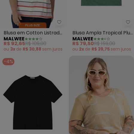
Malwee - Blusa em Cotton Listr
Ma
Blusa em Cotton Listrado
Blusa Ampla Tropical Plus
MALWEE
MALWEE
Plus (Rosa Claro)
(Verde Menta)
R$ 92,65
R$ 109,00
R$ 79,50
R$ 159,00
ou
3x
de
R$ 30,88
sem
juros
ou
2x
de
R$ 39,75
sem
juros
-4%