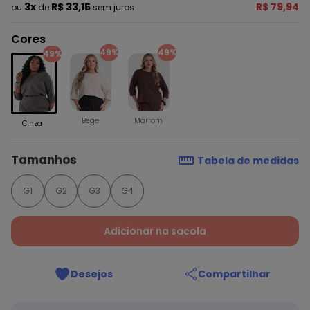
3x
R$ 33,15
R$ 79,94
ou
de
sem juros
Cores
49%
49%
49%
Bege
Marrom
Cinza
Tamanhos
Tabela de medidas
G1
G2
G3
G4
Adicionar na sacola
Desejos
Compartilhar