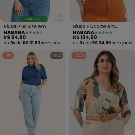
Blusa Plus Size em
Blusa Plus Size em
HABANA
HABANA
Canelado (Bege)
Misturinha (Bege)
R$ 94,90
R$ 104,90
ou
3x
de
R$ 31,63
sem
juros
ou
3x
de
R$ 34,96
sem
juros
-9%
NEW
-60%