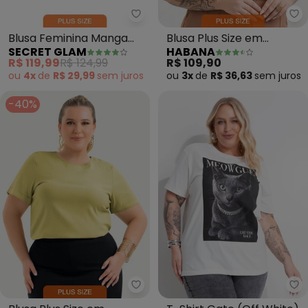
Secret Glam - Blusa Feminina M
Blusa Feminina Manga
Blusa Plus Size em
SECRET GLAM
HABANA
Curta Plus Size (Preto)
Misturinha (Bege)
R$ 119,99
R$ 124,99
R$ 109,90
ou
4x
de
R$ 29,99
sem
juros
ou
3x
de
R$ 36,63
sem
juros
-40%
Cativa - Blusa Plus Size em Vis
Ma