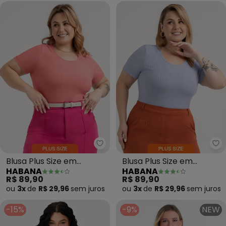
Blusa Plus Size em
Blusa Plus Size em
HABANA
HABANA
Canelado (Rosa)
Canelado (Azul)
R$ 89,90
R$ 89,90
ou
3x
de
R$ 29,96
sem
juros
ou
3x
de
R$ 29,96
sem
juros
-15%
-9%
NEW