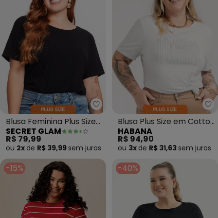
Secret Glam - Blusa Feminina Pl
Blusa Feminina Plus Size
Blusa Plus Size em Cotton
SECRET GLAM
HABANA
(Preto)
(Branco )
R$ 79,99
R$ 94,90
ou
2x
de
R$ 39,99
sem
juros
ou
3x
de
R$ 31,63
sem
juros
-15%
-40%