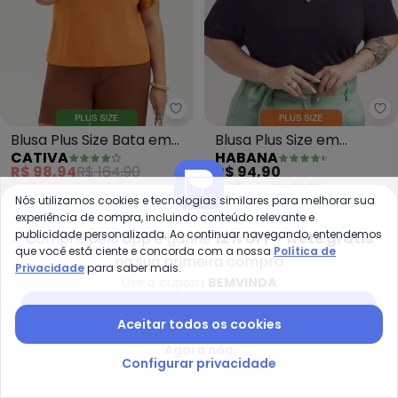
Cativa - Blusa Plus Size Bata em
Ha
Blusa Plus Size Bata em
Blusa Plus Size em
CATIVA
HABANA
Viscose (Laranja Escuro)
Viscose (Preto)
R$ 98,94
R$ 164,90
R$ 94,90
ou
3x
de
R$ 32,98
sem
juros
ou
3x
de
R$ 31,63
sem
juros
Nós utilizamos cookies e tecnologias similares para melhorar sua
experiência de compra, incluindo conteúdo relevante e
-15%
-40%
publicidade personalizada. Ao continuar navegando, entendemos
Compre pelo app e ganhe
12% OFF + frete grátis
que você está ciente e concorda com a nossa
Política de
na sua primeira compra
Privacidade
para saber mais.
Use o cupom
BEMVINDA
Baixar app Posthaus
Aceitar todos os cookies
Agora não
Configurar privacidade