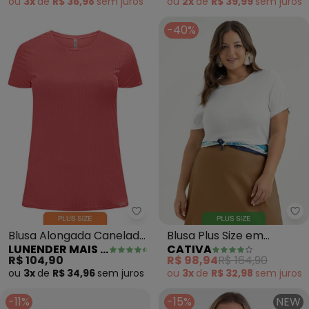
ou
3x
de
R$ 36,98
sem
juros
ou
2x
de
R$ 39,99
sem
juros
-40%
Lunender Mais Mulher - Blusa A
Ca
Blusa Alongada Canelada
Blusa Plus Size em
LUNENDER MAIS MULHER
CATIVA
Plus Size (Rosa)
Viscose (Branco )
R$ 104,90
R$ 98,94
R$ 164,90
ou
3x
de
R$ 34,96
sem
juros
ou
3x
de
R$ 32,98
sem
juros
-11%
-15%
NEW