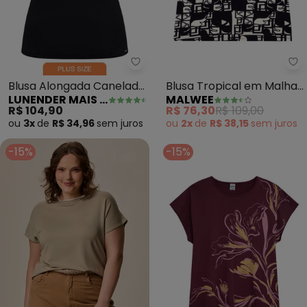
Lunender Mais Mulher - Blusa Al
Ma
Blusa Alongada Canelada
Blusa Tropical em Malha
LUNENDER MAIS MULHER
MALWEE
Plus Size (Preto)
Viscose Plus(Preto)
R$ 104,90
R$ 76,30
R$ 109,00
ou
3x
de
R$ 34,96
sem
juros
ou
2x
de
R$ 38,15
sem
juros
-15%
-15%