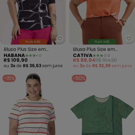
Ca
Blusa Plus Size em
Blusa Plus Size em
HABANA
CATIVA
Misturinha (Preto)
Viscose (Laranja)
R$ 109,90
R$ 98,94
R$ 164,90
ou
3x
de
R$ 36,63
sem
juros
ou
3x
de
R$ 32,98
sem
juros
-15%
-50%