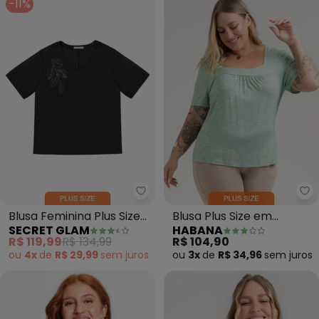
-11%
Secret Glam - Blusa Feminina Pl
Ha
Blusa Feminina Plus Size
Blusa Plus Size em
SECRET GLAM
HABANA
(Preto)
Viscose (Verde)
R$ 119,99
R$ 134,99
R$ 104,90
ou
4x
de
R$ 29,99
sem
juros
ou
3x
de
R$ 34,96
sem
juros