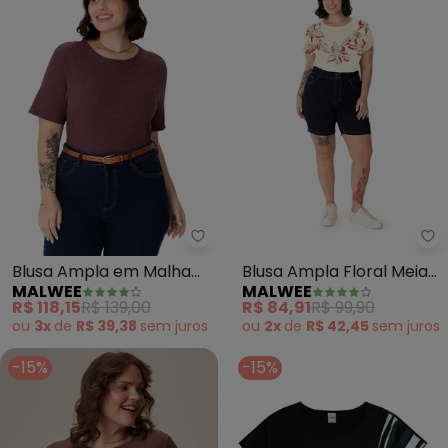
Malwee - Blusa Ampla em Malha
Ma
Blusa Ampla em Malha
Blusa Ampla Floral Meia
MALWEE
MALWEE
Canelada Plus (Roxo)
Malha Plus (Off White)
R$ 118,15
R$ 139,00
R$ 84,91
R$ 99,90
ou
3x
de
R$ 39,38
sem
juros
ou
2x
de
R$ 42,45
sem
juros
-15%
-15%