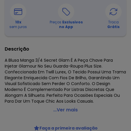
10
x
Preços
Exclusivos
Troca
sem juros
no App
Grátis
Descrição
A Blusa Manga 3/4 Secret Glam É A Peça Chave Para
Injetar Glamour No Seu Guarda-Roupa Plus Size.
Confeccionada Em Twill Lurex, O Tecido Possui Uma Trama
Elegante Enriquecida Com Fios De Brilho, Garantindo Um
Visual Sofisticado Sem Perder O Conforto. O Design
Moderno É Complementado Por Listras Discretas Que
Alongam A Silhueta. Perfeita Para Ocasiões Especiais Ou
Para Dar Um Toque Chic Aos Looks Casuais.
Secret Glam - Blusa Manga 3/4 Twill Plus Size Cinza
...Ver mais
Código do produto: 8475437
Fornecedor: ROVITEX IND E COM DE MALHAS LTDA / CNPJ
Faça a primeira avaliação