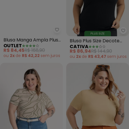
Outlet - Blusa Manga Ampla Plus
Ca
Blusa Manga Ampla Plus
Blusa Plus Size Decote
OUTLET
CATIVA
Size Feminino (Azul)
Gota Canelada (Preto)
R$ 84,45
R$ 168,90
R$ 86,94
R$ 144,90
ou
2x
de
R$ 42,22
sem
juros
ou
2x
de
R$ 43,47
sem
juros