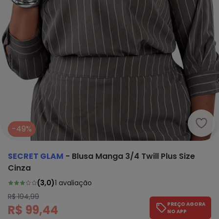
Secr
-49%
SECRET GLAM
-
Blusa Manga 3/4 Twill Plus Size
Cinza
(
3,0
)
1
avaliação
R$ 194,99
PREÇO AGORA
R$ 99,44
NO APP