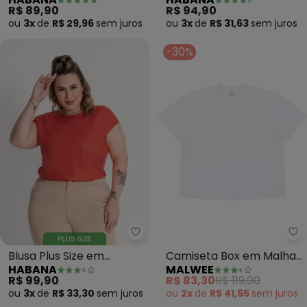
Viscose (Preto)
Viscose (Marrom)
R$ 89,90
R$ 94,90
ou
3x
de
R$ 29,96
sem
juros
ou
3x
de
R$ 31,63
sem
juros
-30%
Habana - Blusa Plus Size em Vis
Ma
Blusa Plus Size em
Camiseta Box em Malha
HABANA
MALWEE
Viscose (Laranja Escuro)
Plus(Branco)
R$ 99,90
R$ 83,30
R$ 119,00
ou
3x
de
R$ 33,30
sem
juros
ou
2x
de
R$ 41,65
sem
juros