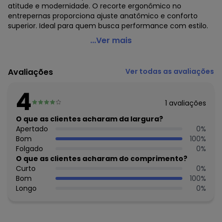
atitude e modernidade. O recorte ergonômico no
entrepernas proporciona ajuste anatômico e conforto
superior. Ideal para quem busca performance com estilo.
Everfit - Legging Lettering Cinza
...Ver mais
Código do produto: 7985790
Fornecedor: EVERFIT LTDA / CNPJ 58.301.934/0001-43
Avaliações
Ver todas as avaliações
Feito: Brasil
Cuidados para conservação do produto: Lavagem manual
4
/ Não alvejar / Não secar em tambor / Secagem em varal
1
avaliações
a sombra / Passar a temperatura mínima /
Não lavar a seco
O que as clientes acharam da largura?
Tecido: MALHA JACGUARD POLIAMIDA
Apertado
0
%
Composição: 83% POLIAMIDA - 17% ELASTANO -
Bom
100
%
Folgado
0
%
Histórico de preços
O que as clientes acharam do comprimento?
Curto
0
%
O preço apresentado abaixo é o menor oferecido em
Bom
100
%
algum dia do mês, para o menor tamanho disponível.
Longo
0
%
N/D*
agosto/2026
N/D*
julho/2026
N/D*
junho/2026
N/D*