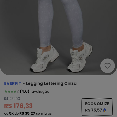
Ever
EVERFIT
-
Legging Lettering Cinza
(
4,0
)
1
avaliação
R$ 251,90
ECONOMIZE
R$ 176,33
R$ 75,57
5x
R$ 35,27
ou
de
sem juros