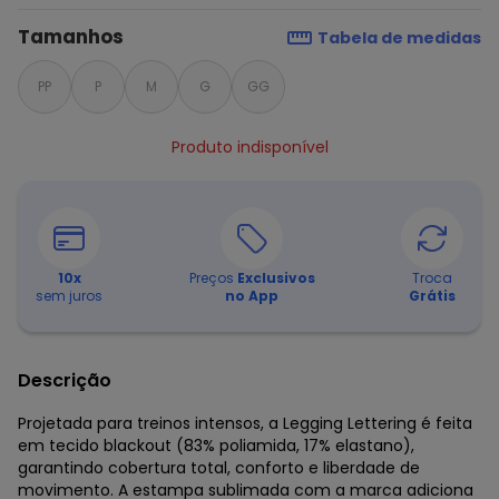
Tamanhos
Tabela de medidas
PP
P
M
G
GG
Produto indisponível
10
x
Preços
Exclusivos
Troca
sem juros
no App
Grátis
Descrição
Projetada para treinos intensos, a Legging Lettering é feita
em tecido blackout (83% poliamida, 17% elastano),
garantindo cobertura total, conforto e liberdade de
movimento. A estampa sublimada com a marca adiciona