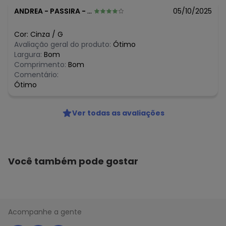
maio/2026
N/D*
abril/2026
ANDREA
-
PASSIRA - PE
05/10/2025
N/D*
março/2026
N/D*
fevereiro/2026
Cor:
Cinza
/
G
Avaliação geral do produto:
Ótimo
Largura:
Bom
Comprimento:
Bom
Comentário:
Ótimo
Ver todas as avaliações
Você também pode gostar
Acompanhe a gente