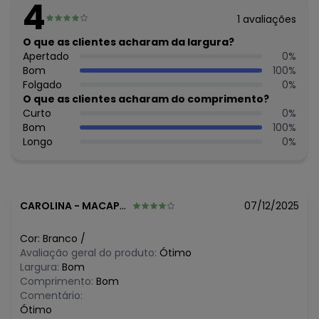
4
1 espátula (17 x 12 cm).
1
avaliações
Composição: em plástico.
Imagens meramente ilustrativas.
O que as clientes acharam da largura?
Apertado
0
%
Histórico de preços
Bom
100
%
Folgado
0
%
O preço apresentado abaixo é o menor oferecido em
O que as clientes acharam do comprimento?
algum dia do mês, para o menor tamanho disponível.
Curto
0
%
N/D*
agosto/2026
Bom
100
%
N/D*
julho/2026
Longo
0
%
N/D*
junho/2026
N/D*
maio/2026
R$ 12,99
abril/2026
N/D*
março/2026
N/D*
fevereiro/2026
CAROLINA
-
MACAPA - AP
07/12/2025
Cor:
Branco
/
Avaliação geral do produto:
Ótimo
Largura:
Bom
Comprimento:
Bom
Comentário:
Ótimo