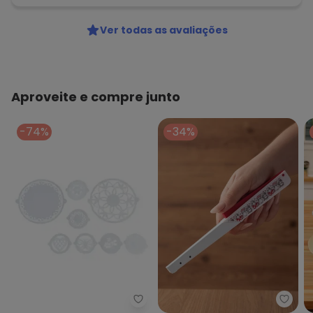
Ver todas as avaliações
Aproveite e compre junto
-74%
-34%
Mundo Lar - Kit Estêncil para Bo
Lar e