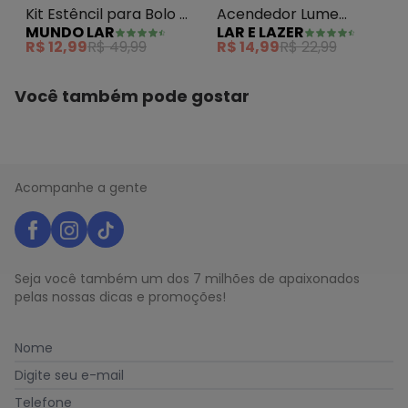
Kit Estêncil para Bolo 8
Acendedor Lume
MUNDO LAR
LAR E LAZER
Peças
Gatinhos Branco
R$ 12,99
R$ 49,99
R$ 14,99
R$ 22,99
Você também pode gostar
Acompanhe a gente
Seja você também um dos 7 milhões de apaixonados
pelas nossas dicas e promoções!
Nome
Digite seu e-mail
Telefone