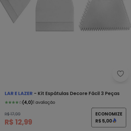
Lar 
LAR E LAZER
-
Kit Espátulas Decore Fácil 3 Peças
(
4,0
)
1
avaliação
ECONOMIZE
R$ 17,99
R$ 12,99
R$ 5,00