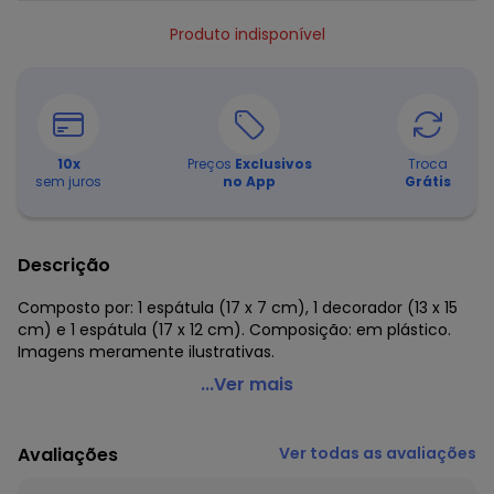
Produto indisponível
10
x
Preços
Exclusivos
Troca
sem juros
no App
Grátis
Descrição
Composto por: 1 espátula (17 x 7 cm), 1 decorador (13 x 15
cm) e 1 espátula (17 x 12 cm). Composição: em plástico.
Imagens meramente ilustrativas.
Lar e Lazer - Kit Espátulas Decore Fácil 3 Peças
...Ver mais
Código do produto: 2780806
Composto por:
Avaliações
Ver todas as avaliações
1 espátula (17 x 7 cm),
1 decorador (13 x 15 cm)