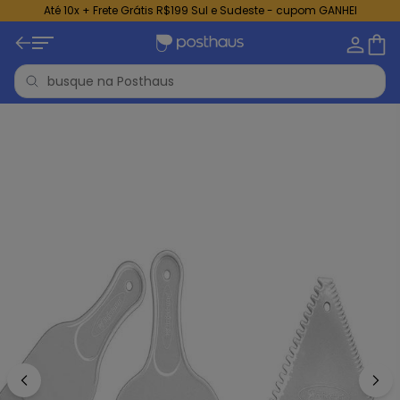
Até 10x + Frete Grátis R$199 Sul e Sudeste - cupom GANHEI