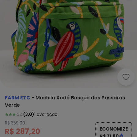
Farm
FARM ETC
-
Mochila Xodó Bosque dos Passaros
Verde
(
3,0
)
1
avaliação
R$ 359,00
ECONOMIZE
R$ 287,20
R$ 71,80