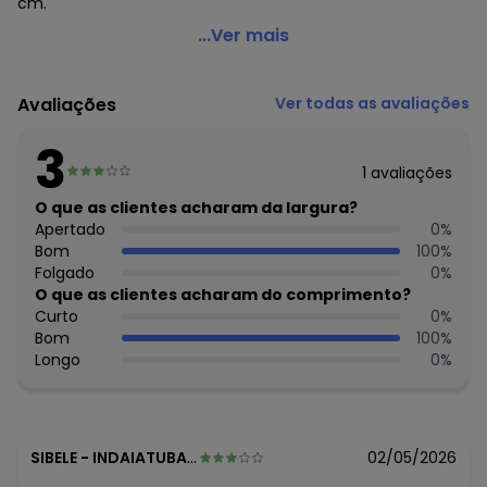
cm.
Farm Etc - Mochila Xodó Bosque dos Passaros Verde
...Ver mais
Código do produto: 3924400
Fechamento: Zíper
Avaliações
Ver todas as avaliações
Material: Tecido
Composição: 100% poliéster
3
1
avaliações
Histórico de preços
O que as clientes acharam da largura?
O preço apresentado abaixo é o menor oferecido em
Apertado
0
%
algum dia do mês, para o menor tamanho disponível.
Bom
100
%
N/D*
agosto/2026
Folgado
0
%
N/D*
julho/2026
O que as clientes acharam do comprimento?
N/D*
junho/2026
Curto
0
%
N/D*
maio/2026
Bom
100
%
R$ 287,2
abril/2026
Longo
0
%
R$ 287,2
março/2026
N/D*
fevereiro/2026
SIBELE
-
INDAIATUBA - SP
02/05/2026