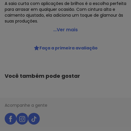
A saia curta com aplicações de brilhos é a escolha perfeita
para arrasar em qualquer ocasião. Com cintura alta e
caimento ajustado, ela adiciona um toque de glamour às
suas produções.
My Favorite - Saia Curta Cintura Alta Brilhos A0001
...Ver mais
Código do produto: 23663722
Faça a primeira avaliação
Você também pode gostar
Acompanhe a gente