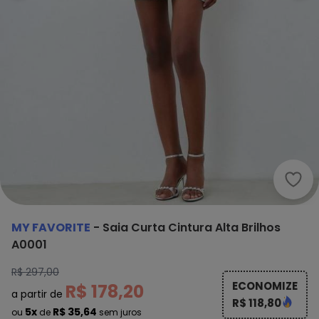
My F
MY FAVORITE
-
Saia Curta Cintura Alta Brilhos
A0001
R$ 297,00
ECONOMIZE
R$ 178,20
a partir de
R$ 118,80
5x
R$ 35,64
ou
de
sem juros