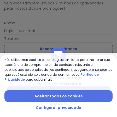
Seja você também um dos 7 milhões de apaixonados
pelas nossas dicas e promoções!
Nome
Digite seu e-mail
Telefone
Receber novidades
Nós utilizamos cookies e tecnologias similares para melhorar sua
Ao enviar o cadastro, você concorda com a nossa
Política
experiência de compra, incluindo conteúdo relevante e
de Privacidade
publicidade personalizada. Ao continuar navegando, entendemos
Compre pelo app e ganhe
12% OFF + frete grátis
que você está ciente e concorda com a nossa
Política de
na sua primeira compra
Privacidade
para saber mais.
Use o cupom
BEMVINDA
Posthaus é uma marca da Posthaus Ltda / CNPJ:
Baixar app Posthaus
Aceitar todos os cookies
80.462.138/0001-41
Endereço: Rua Werner Duwe, 202 Bairro Badenfurt -
Agora não
89.070-700 - Blumenau/SC
Configurar privacidade