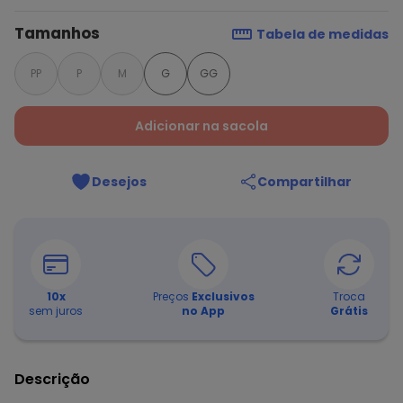
Tamanhos
Tabela de medidas
PP
P
M
G
GG
Adicionar na sacola
Desejos
Compartilhar
10
x
Preços
Exclusivos
Troca
sem juros
no App
Grátis
Descrição