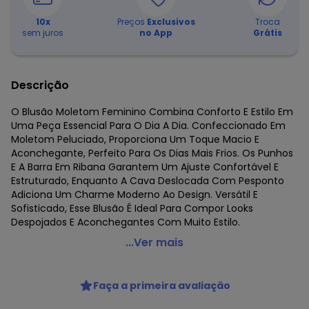
10
x
Preços
Exclusivos
Troca
sem juros
no App
Grátis
Descrição
O Blusão Moletom Feminino Combina Conforto E Estilo Em
Uma Peça Essencial Para O Dia A Dia. Confeccionado Em
Moletom Peluciado, Proporciona Um Toque Macio E
Aconchegante, Perfeito Para Os Dias Mais Frios. Os Punhos
E A Barra Em Ribana Garantem Um Ajuste Confortável E
Estruturado, Enquanto A Cava Deslocada Com Pesponto
Adiciona Um Charme Moderno Ao Design. Versátil E
Sofisticado, Esse Blusão É Ideal Para Compor Looks
Despojados E Aconchegantes Com Muito Estilo.
Endless - Blusão Moletom Feminino Preto
...Ver mais
Código do produto: 7770770
Decote frente: Redondo
Faça a primeira avaliação
Fornecedor: ROVITEX IND E COM DE MALHAS LTDA / CNPJ
79.233.672/0010-98