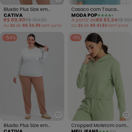
Cativa - Blusão Plus Size em M
Mo
Blusão Plus Size em
Casaco com Touca
CATIVA
MODA POP
Moletom (Amarelo)
(Verde)
R$ 69,90
R$ 154,90
A partir de
R$ 83,24
R$ 89,
ou
2x
de
R$ 34,95
sem
juros
ou
2x
de
R$ 41,62
sem
juros
-54%
-11%
Cativa - Blusão Plus Size em M
Me
Blusão Plus Size em
Cropped Moletom com
CATIVA
MEU JEANS