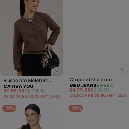
Me
Blusão em Moletom
Cropped Moletom
CATIVA YOU
MEU JEANS
(Marrom Escuro)
Manga Longa Evy
R$ 65,90
R$ 134,90
R$ 79,90
R$ 99,90
(Mescla Banana)
ou
2x
de
R$ 32,95
sem
juros
ou
2x
de
R$ 39,95
sem
juros
-55%
-66%