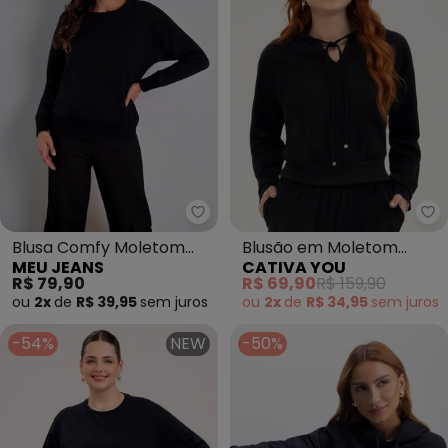
Meu Jeans - Blusa Comfy Molet
Ca
Blusa Comfy Moletom
Blusão em Moletom
MEU JEANS
CATIVA YOU
Peluciado (Preto)
Texturizado (Preto)
R$ 79,90
R$ 69,90
R$ 159,90
ou
2x
de
R$ 39,95
sem
juros
ou
2x
de
R$ 34,95
sem
juros
-54%
NEW
-50%