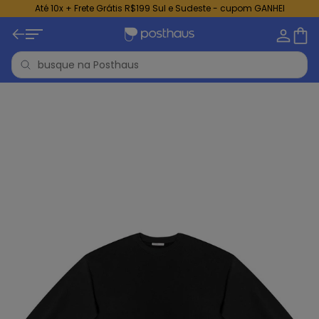
Até 10x + Frete Grátis R$199 Sul e Sudeste - cupom GANHEI