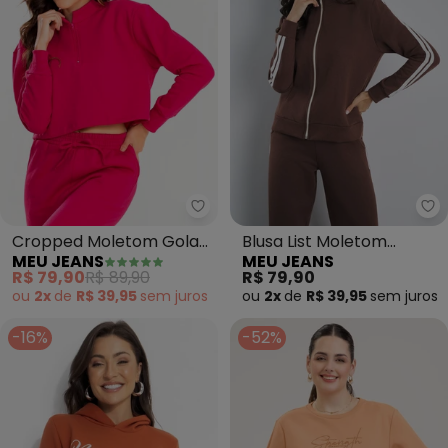
Meu Jeans - Cropped Moletom G
Me
Cropped Moletom Gola
Blusa List Moletom
MEU JEANS
MEU JEANS
Alta (Pink)
Peluciado (Marrom)
R$ 79,90
R$ 89,90
R$ 79,90
ou
2x
de
R$ 39,95
sem
juros
ou
2x
de
R$ 39,95
sem
juros
-16%
-52%