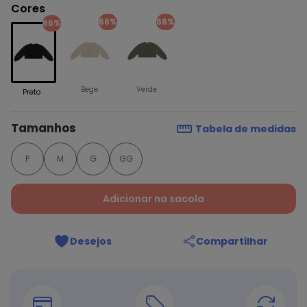
Cores
66%
66%
66%
Bege
Verde
Preto
Tamanhos
Tabela de medidas
P
M
G
GG
Adicionar na sacola
Desejos
Compartilhar