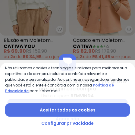
Cativa You - Blusão em Moletom
Ca
Blusão em Moletom
Casaco em Moletom
CATIVA YOU
CATIVA
Texturizado (Off White)
(Laranja)
R$ 69,90
R$ 159,90
R$ 82,90
R$ 179,90
ou
2x
de
R$ 34,95
sem
juros
ou
2x
de
R$ 41,45
sem
juros
Nós utilizamos cookies e tecnologias similares para melhorar sua
-11%
-50%
experiência de compra, incluindo conteúdo relevante e
publicidade personalizada. Ao continuar navegando, entendemos
Compre pelo app e ganhe
12% OFF + frete grátis
que você está ciente e concorda com a nossa
Política de
na sua primeira compra
Privacidade
para saber mais.
Use o cupom
BEMVINDA
Baixar app Posthaus
Aceitar todos os cookies
Agora não
Configurar privacidade