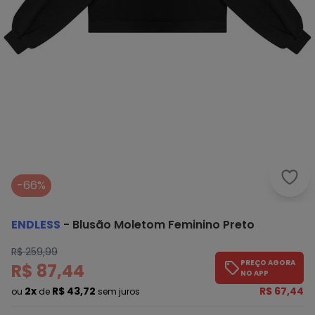
Endl
-66%
ENDLESS
-
Blusão Moletom Feminino Preto
R$ 259,99
PREÇO AGORA
R$ 87,44
NO APP
2x
R$ 43,72
R$ 67,44
ou
de
sem juros