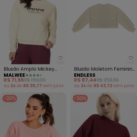
Malwee - Blusão Amplo Mickey
En
Blusão Amplo Mickey
Blusão Moletom Feminino
MALWEE
ENDLESS
Mouse® em Moletom (Off
(Bege)
R$ 71,55
R$ 159,00
R$ 87,44
R$ 259,99
White)
ou
2x
de
R$ 35,77
sem
juros
ou
2x
de
R$ 43,72
sem
juros
-20%
-50%