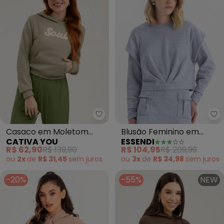
Cativa You - Casaco em Moleto
Es
Casaco em Moletom
Blusão Feminino em
CATIVA YOU
ESSENDI
Peluciado (Marrom
Moletom (Cinza)
R$ 62,90
R$ 139,90
R$ 104,95
R$ 209,99
Claro)
ou
2x
de
R$ 31,45
sem
juros
ou
3x
de
R$ 34,98
sem
juros
-20%
-55%
NEW