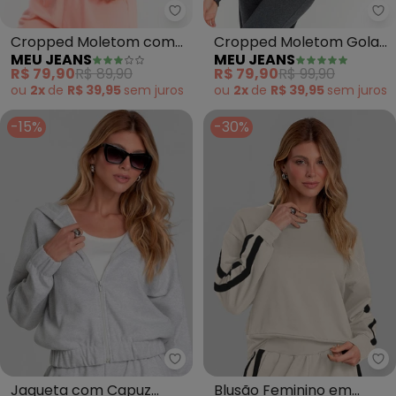
Meu Jeans - Cropped Moletom 
Me
Cropped Moletom com
Cropped Moletom Gola
MEU JEANS
MEU JEANS
Capuz (Blush)
Alta (Mescla Escuro)
R$ 79,90
R$ 89,90
R$ 79,90
R$ 99,90
ou
2x
de
R$ 39,95
sem
juros
ou
2x
de
R$ 39,95
sem
juros
-15%
-30%
Dianna - Jaqueta com Capuz Fe
Di
Jaqueta com Capuz
Blusão Feminino em